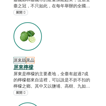
臺之冠，不只如此，在每年舉辦的全國小
果番茄競賽之中，幾乎所有獎項都是由嘉
義果農拿下，前三名的得獎者也都是嘉義
果農，嘉義可說是小番茄的故鄉。想知道
嘉義縣市的小番茄為什麼這麼厲害嗎？答
案就在「在地特色小教室」。[註01,02]
屏東縣
果品
屏東檸檬
屏東是檸檬的主要產地，全臺有超過7成
的檸檬都來自這裡，可以說是不折不扣的
檸檬之鄉。其中又以鹽埔、高樹、九如、
里港、長治等地區種植面積較多，幾乎集
中在屏北地區。為什麼檸檬都集中在這裡
呢？跟著「在地特色小教室」，揭開屏東