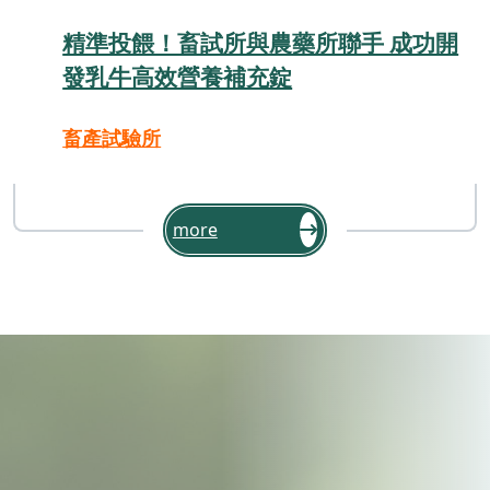
精準投餵！畜試所與農藥所聯手 成功開
發乳牛高效營養補充錠
畜產試驗所
more