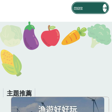
雞蛋；有些蛋雞場提供健康舒適的下蛋環
境，並將雞蛋洗淨及衛生檢查，致力於生
more
產健康安全並兼顧動物福利的雞蛋。彰化
縣為何盛產雞蛋呢？在地雞農如何提升雞
蛋品質呢？一起來看「在地特色小教
室」，認識彰化雞蛋從產地到餐桌的旅
程。[註01]
主題推薦