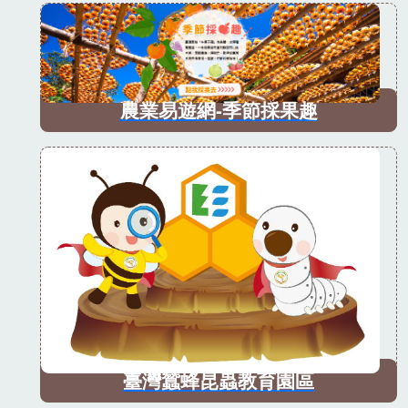
農業易遊網-季節採果趣
臺灣蠶蜂昆蟲教育園區