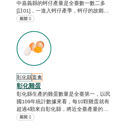
中嘉義縣的蚵仔產量是全臺數一數二多
[註01]，一進入蚵仔產季，蚵仔的故鄉東
石鄉，路上到處都可以看到蚵農剖蚵的景
象，以及港邊塑膠船筏滿載蚵殼的畫面。
在地蚵農的日常是什麼？蚵仔對他們來說
具有什麼樣的意義？答案就在「在地特色
小教室」。
彰化縣
畜禽
彰化雞蛋
彰化縣生產的雞蛋數量是全臺第一，以民
國109年統計數據來看，每10顆雞蛋就有
超過4顆來自彰化縣，將近全臺產量的一
半。在彰化有不少雞農與時俱進，透過飼
養方式的改善，讓雞隻生出營養又美味的