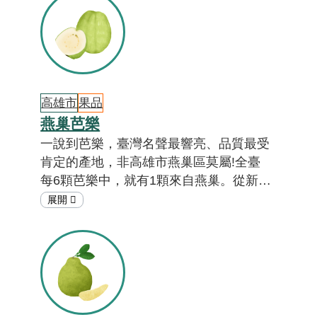
檸檬的秘密吧！ [註01]
高雄市
果品
燕巢芭樂
一說到芭樂，臺灣名聲最響亮、品質最受
肯定的產地，非高雄市燕巢區莫屬!全臺
每6顆芭樂中，就有1顆來自燕巢。從新總
統就任國宴佳餚，到便利商店每日提供水
果，燕巢芭樂無所不在、深植人心。此外
聽說燕巢芭樂有種「酸甘甜」的獨特滋
味，為什麼燕巢芭樂這麼有名，口感如此
獨特，燕巢果農和芭樂又有什麼樣的情誼
呢? 答案就在「在地特色小教室」。