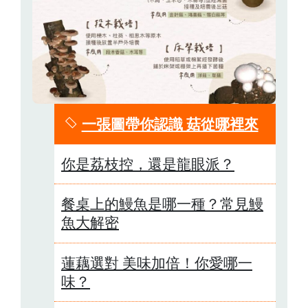
一張圖帶你認識 菇從哪裡來
你是荔枝控，還是龍眼派？
餐桌上的鰻魚是哪一種？常見鰻
魚大解密
蓮藕選對 美味加倍！你愛哪一
味？