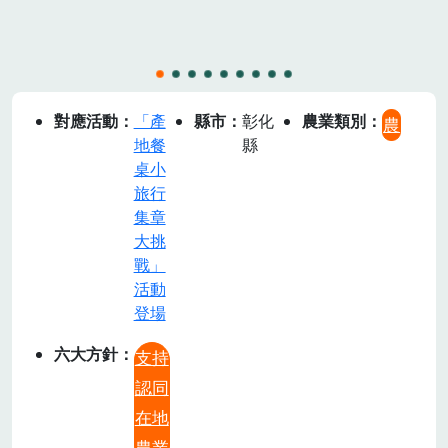
_250916_8
對應活動
「產
縣市
彰化
農業類別
農
地餐
縣
桌小
旅行
集章
大挑
戰」
活動
登場
六大方針
支持
認同
在地
農業