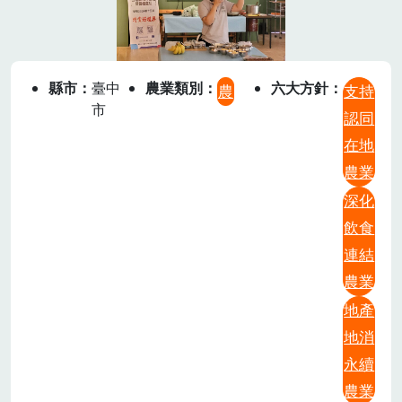
縣市
臺中
農業類別
六大方針
農
支持
市
認同
在地
農業
深化
飲食
連結
農業
地產
地消
永續
農業