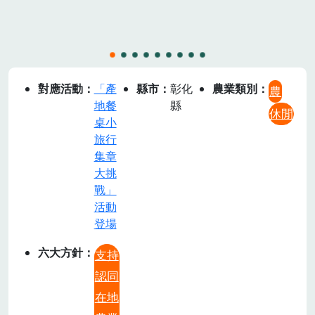
對應活動
「產
縣市
彰化
農業類別
農
地餐
縣
休閒
桌小
旅行
集章
大挑
戰」
活動
登場
六大方針
支持
認同
在地