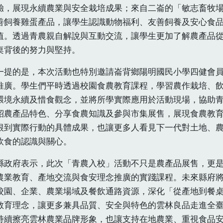
驗，展現永續農業與安全栽培成果；來自二崙的「敏志畜牧
善飼養雞蛋產品，讓學生認識動物福利、友善飼養及安心食
值。透過青農親自解說與互動交流，讓學生更加了解農產品
桌背後的努力與堅持。
一提的是，本次活動也特別邀請崙背鄉陽明國民小學四健會
推廣。學生們平時透過校園食農教育課程，學習農作栽培、
環境永續及惜食觀念，並將所學實際應用於活動現場，協助
紹農產品特色、分享食農知識及參與市集展售，展現食農教
根到實際行動的具體成果，也讓更多人看見下一代對土地、
飲食的認識與關心。
縣政府表示，此次「青農入校」活動不只是農產品展售，更
農業教育、產地交流與食安理念推廣的實踐課程。未來縣府
校園、企業、農業場域及餐飲通路資源，深化「從產地到餐
教育理念，讓更多兼具品質、安全與特色的雲林良品走進全
持續擦亮雲林農業品牌形象，也讓支持在地農業、重視食品