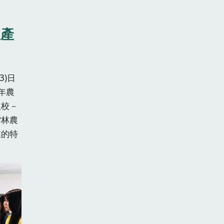
農產
3)日
年農
入校－
雲林農
業的特