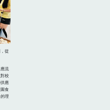
園，從
供應流
現對校
期供應
校園食
」的理