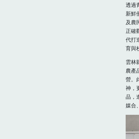
透過
新鮮
及農
正確
代打
育與
雲林
農產
營。
神，
品，
媒合