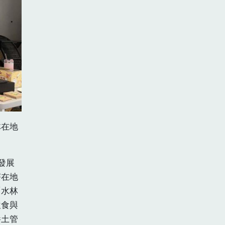
林在地
發展
寮在地
「水林
飲食與
養土管