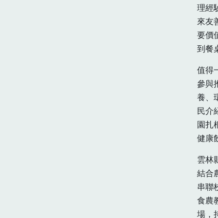
理經
來友
要價
到餐
值得
參與
養、
民介
園扎
健康
雲林
結合
串聯
食農
場，