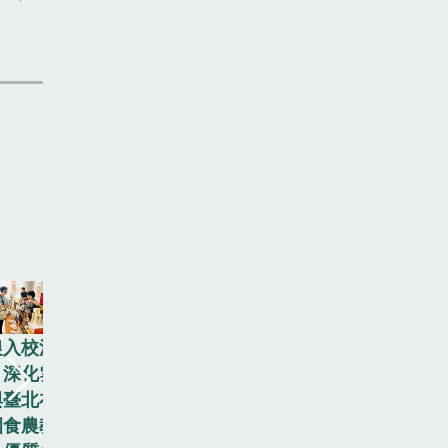
農入校活
景美女中周
，深化雲
寤竹校長
與臺北在
(前排左三)
園食農教
關心雲林青