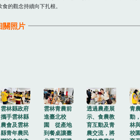
飲食的觀念持續向下扎根。
相關照片
雲林縣政府
雲林青農前
透過農產展
青
攜手雲林縣
進臺北校
示、食農教
動
農會及雲林
園 從產地
育互動及青
林
縣青年農民
到餐桌讓臺
農交流，將
校