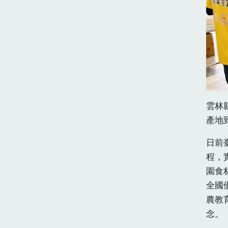
雲林
產地
日前
程，
園食
全國
農教
念。