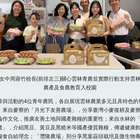
女中周寤竹校長(前排左三)關心雲林青農並實際行動支持雲
農產及食農教育入校園
參與活動的4位青年農民，各自展現雲林農業多元且具特色的
。來自麥寮的「月光下友善農場」，分享臺灣小麥復耕及麥
輪作文化，推廣友善土地與國產雜糧的重要性；來自水林的
農」，介紹黑豆、黃豆及黑糙米等國產優質雜糧，傳遞健康
糧食自給理念；「灃隆農場」則分享黑葉蒜頭栽培及微生物