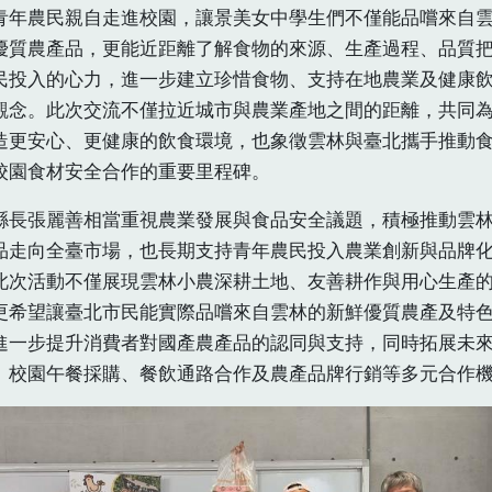
青年農民親自走進校園，讓景美女中學生們不僅能品嚐來自
優質農產品，更能近距離了解食物的來源、生產過程、品質
民投入的心力，進一步建立珍惜食物、支持在地農業及健康
觀念。此次交流不僅拉近城市與農業產地之間的距離，共同
造更安心、更健康的飲食環境，也象徵雲林與臺北攜手推動
校園食材安全合作的重要里程碑。
縣長張麗善相當重視農業發展與食品安全議題，積極推動雲
品走向全臺市場，也長期支持青年農民投入農業創新與品牌
此次活動不僅展現雲林小農深耕土地、友善耕作與用心生產
更希望讓臺北市民能實際品嚐來自雲林的新鮮優質農產及特
進一步提升消費者對國產農產品的認同與支持，同時拓展未
、校園午餐採購、餐飲通路合作及農產品牌行銷等多元合作