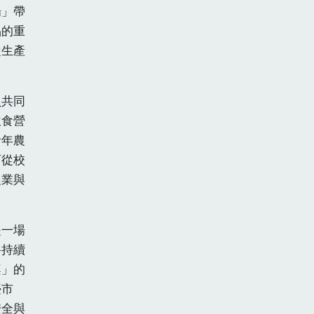
場」帶
品的重
從生產
員共同
飲食營
青年農
育從校
農業與
是一場
將持續
桌」的
臺市
安全與