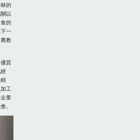
雲林的
把關以
飲食的
為下一
食農教
林優質
化經
的精
色加工
來企業
機會。