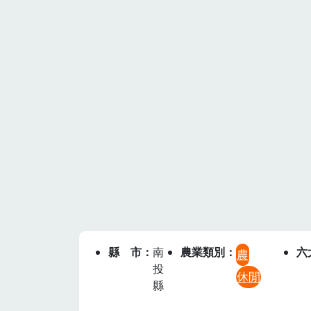
縣市
南
農業類別
六
農
投
休閒
縣