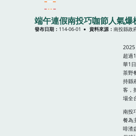
端午連假南投巧咖節人氣爆
發布日期
114-06-01
資料來源
南投縣政
20
超過
華1
茶野
持縣
客，
場全
南投
餐為
啡渣