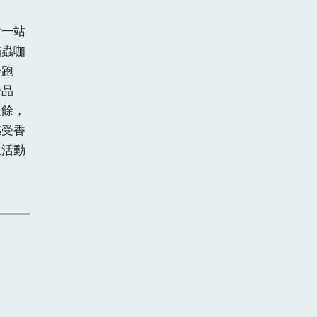
含一站
貓蟲咖
奔跑
合品
之餘，
感受香
上活動