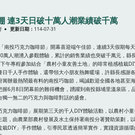
棚 連3天日破十萬人潮業績破千萬
府
更新日期
114-07-31
25「南投巧克力咖啡節」開幕喜迎端午佳節，連續3天假期每
10萬人潮湧入參觀體驗，累計的銷售業績也突破千萬元，縣
日下午專程參加結合「農村小童友善土地」的啡常植感植栽DI
餐日千人手作體驗，還帶領大小朋友熱舞暖場，許縣長感謝
府籌辦最熱鬧最有料的南投巧咖節，竭誠歡迎全國各地甚至
把握6月8日閉幕前的難得機會，踴躍到南投縣埔里溫泉區，
台獨一無二的巧克力與咖啡對話的盛會。
巧克力咖啡節」展期第三天的千人DIY體驗活動，以農村小童
主題，由農業部農村發展及水土保持署南投分署贊助策劃，
盆栽DIY」手作體驗，引導民眾透過簡單實作，實踐資源循環