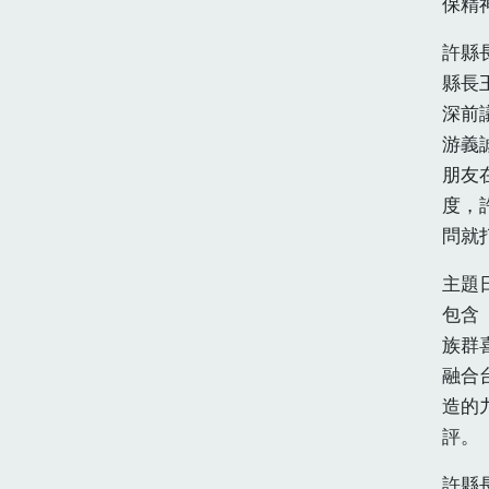
保精
許縣
縣長
深前
游義
朋友
度，
問就
主題
包含
族群
融合
造的
評。
許縣