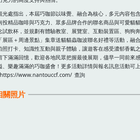
觀光處指出，本屆巧咖節以味覺、融合為核心，多元內容包
南投精品咖啡與巧克力、眾多品牌合作的聯名商品與可愛貓
念試飲杯，並規劃有體驗教室、展覽室、互動裝置區、狗狗
「展區＋周邊景點」集章送貓貓蟲咖波聯名好禮等活動，融
拍照打卡、知識性互動與親子體驗，讓遊客在感受濃郁香氣
留下滿滿回憶，歡迎各地民眾把握最後展期，儘早一同前來
溢、樂趣滿滿的巧咖盛會！更多活動詳情與報名訊息活動可
ttps://www.nantouccf.com/ 查詢
相關照片