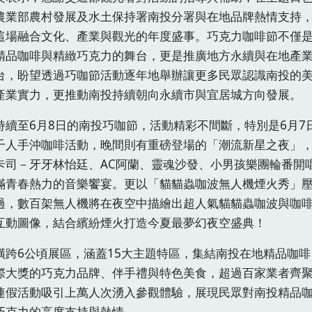
農業部農村發展及水土保持署南投分署與在地品牌熱情支持
這場融合文化、產業與觀光的年度盛事。巧克力咖啡節不僅
精品咖啡與精緻巧克力的舞台，更是推廣地方永續與在地產
台，盼望透過巧咖節活動逐年地舉辦讓更多民眾認識南投的
產業實力，更推動南投持續朝向永續市與宜居城方向發展。
持續至6月8日的南投巧咖節，活動精彩不間斷，特別是6月7
千人手沖咖啡活動，晚間則有重磅登場的「潮流新星之夜」
卡司－牙牙林怡廷、AC阿蘭、靈魂沙發、小男孩樂團輪番開
滿青春熱力的音樂饗宴。更以「貓貓蟲咖波無人機煙火秀」
過，數百架無人機將在夜空中描繪出超人氣貓貓蟲咖波與咖
互動圖像，結合繽紛煙火打造今夏最夢幻夜空盛典！
橫跨6公頃展區，涵蓋15大主題特區，集結南投在地精品咖啡
際大獎的巧克力品牌、伴手禮與特色美食，超過百家業者齊
連假活動吸引上萬人次湧入參觀體驗，展現民眾對南投精品
巧克力的高度支持與熱情。