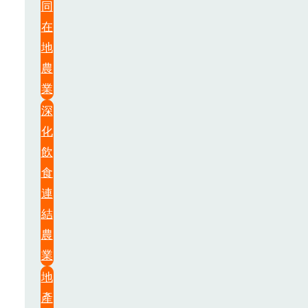
同
在
地
農
業
深
化
飲
食
連
結
農
業
地
產