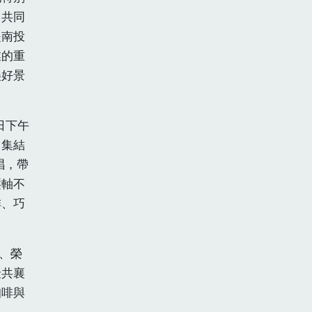
，共同
是南投
業的重
美好景
日下午
，集結
唱，帶
壓軸不
啡、巧
、榮
聚共襄
咖啡與