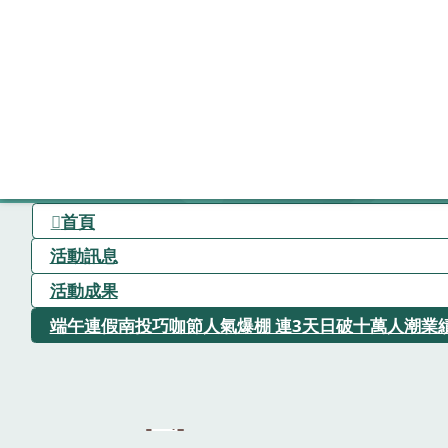
首頁
活動訊息
活動成果
端午連假南投巧咖節人氣爆棚 連3天日破十萬人潮業