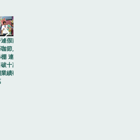
午連假南
端午連假南
巧咖節人
投巧咖節人
棚 連3
氣爆棚 連3
日破十萬
天日破十萬
潮業績破
人潮業績破
萬
千萬