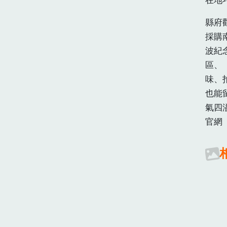
縣府
採購
波紀
區、
味、
也能
氣四
官網 h