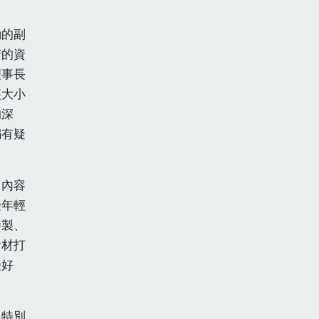
動的副
芳的資
理事長
讓大小
的深
騙有疑
，內容
受年輕
特製、
食材打
受好
也特別