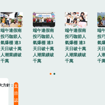
端午連假南
端午連假南
端午連假南
端
投巧咖節人
投巧咖節人
投巧咖節人
投
氣爆棚 連3
氣爆棚 連3
氣爆棚 連3
氣爆
天日破十萬
天日破十萬
天日破十萬
天
人潮業績破
人潮業績破
人潮業績破
人
千萬
千萬
千萬
千
大方針
支
持
認