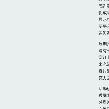
感謝
促成
展示
要平
致與
展期
還有
當紅
來充
容錯
克力
活動
獲國
盛舉
在地