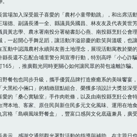
神。
長當場加入深受親子喜愛的「農村小童帶動跳」，和出席活
王瑞德、副議長潘一全、縣議員吳國昌、林友友及代表黃世
議員黃志學、農水署南投分署秘書彭心燕、南投縣烹飪公會
誠，一起開心手舞足蹈，讓活動洋溢節慶的歡笑與溫暖，也
在互動中認識農村永續與友善土地理念，展現活動寓教於樂
許縣長還不忘配合埔里警分局宣導行動，特別高呼「小心詐
打165」，推廣觀光同時更關心如何讓民眾的荷包遠離詐騙。
日野餐包也同步升級，攜手優質品牌打造療癒系的美味饗宴
「大黑松小倆口」的精緻甜點組合、榮獲多項設計大獎並深
喜愛的「桑心實驗室」手作肉乾條，以及由南投縣烹飪公會
台灣本地、客家、原住民與新住民多元文化風味、運用在地
九宮格「島嶼風味野餐盒」，豐富口感與文化底蘊兼具，廣
長表示，感謝交通部觀光署對活動的指導與補助，在主題日