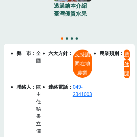
合作單位及
透過繪本介紹
會來賓合影
臺灣優質水果
縣市
全
六大方針
農業類別
支持認
農
國
同在地
休
農業
閒
聯絡人
陳
連絡電話
049-
主
2341003
任
秘
書
立
儀