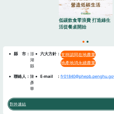
低碳飲食零浪費 打造綠生
活從餐桌開始
縣市
澎
六大方針
支持認同在地農業
湖
地產地消永續農業
縣
聯絡人
陳
E-mail
fr01840@phepb.penghu.go
彥
華
對外連結