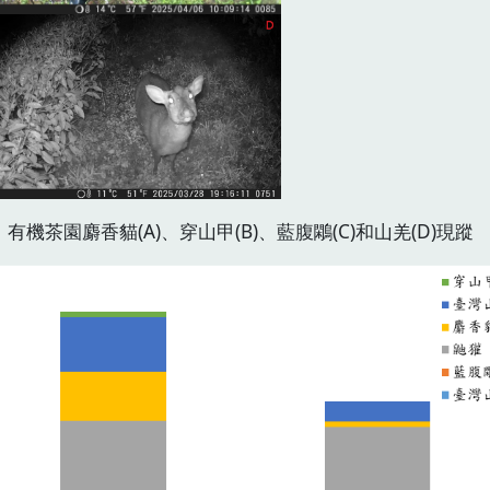
有機茶園麝香貓(A)、穿山甲(B)、藍腹鷴(C)和山羌(D)現蹤