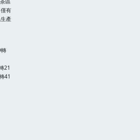
茶區
不僅有
色生產
9轉
轉21
轉41