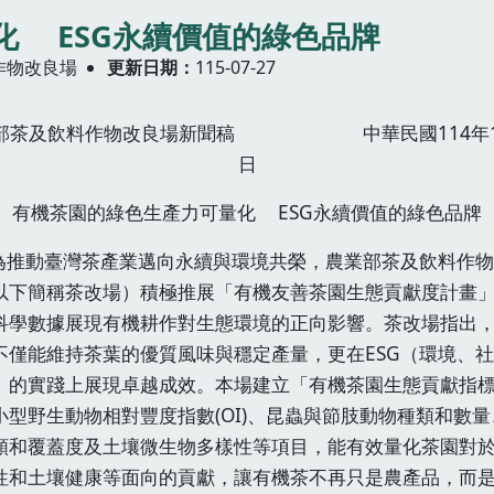
化 ESG永續價值的綠色品牌
作物改良場
更新日期
115-07-27
部茶及飲料作物改良場新聞稿 中華民國114年1
日
有機茶園的綠色生產力可量化 ESG永續價值的綠色品牌
動臺灣茶產業邁向永續與環境共榮，農業部茶及飲料作物
以下簡稱茶改場）積極推展「有機友善茶園生態貢獻度計畫
科學數據展現有機耕作對生態環境的正向影響。茶改場指出
不僅能維持茶葉的優質風味與穩定產量，更在ESG（環境、
）的實踐上展現卓越成效。本場建立「有機茶園生態貢獻指
小型野生動物相對豐度指數(OI)、昆蟲與節肢動物種類和數量
類和覆蓋度及土壤微生物多樣性等項目，能有效量化茶園對
性和土壤健康等面向的貢獻，讓有機茶不再只是農產品，而