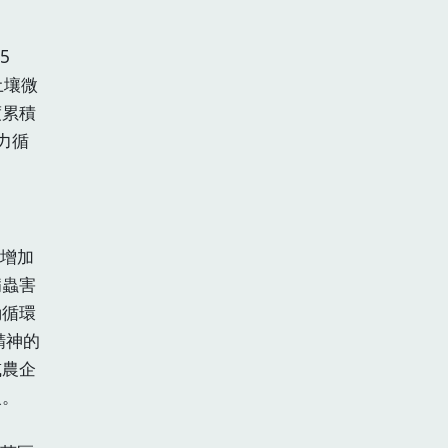
。
5
土壤微
度累積
力循
增加
病蟲害
動循環
精神的
或農企
級。