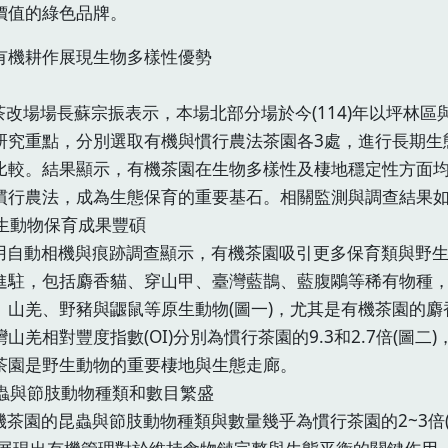
價值的綠色品牌。
有機耕作展現生物多樣性優勢
場場長蘇宗振表示，本場北部分場於今(114)年以坪林區
研究重點，分別選取有機與慣行農法茶園各3處，進行長期生
比較。結果顯示，有機茶園在生物多樣性及棲地穩定性方面
慣行農法，成為生態保育的重要基石。相關監測與調查結果
 野生動物保育成果豐碩
自動相機與痕跡調查顯示，有機茶園吸引更多保育類與野生
進駐，包括麝香貓、穿山甲、臺灣藍鵲、藍腹鷴等稀有物種
、山羌、野豬與鼴鼠等原生動物(圖一)，尤其是有機茶園的麝
山羌相對豐度指數(OI)分別為慣行茶園的9.3和2.7倍(圖二)
茶園是野生動物的重要棲地與生態走廊。
 昆蟲與節肢動物種類和數目繁盛
茶園的昆蟲與節肢動物種類與數量幾乎為慣行茶園的2~3倍