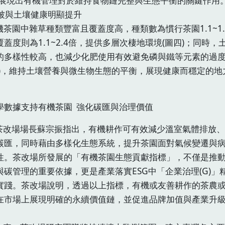
，展現出有機管理對於維持食物鏈完整與生態平衡的關鍵作用
 植被與土壤健康明顯提升
茶園中雜草種類豐富且覆蓋度高，種類數為慣行茶園1.1~1.
覆蓋度則為1.1~2.4倍，提供多層次棲地環境(圖四)；同時，
的多樣性較高，也減少化肥使用有效避免磷與鐵等元素的過
一)，維持土壤營養與微生物生態的平衡，展現健康而穩定的地
學數據支持有機茶園 強化碳匯與治理價值
場場長蘇宗振指出，有機耕作可有效減少溫室氣體排放、
碳匯，同時藉由多樣化生態系統，提升茶園面對氣候變遷與
性。茶改場所發展的「有機茶園生態貢獻指標」，不僅是推
與碳管理的重要依據，更是產業落實ESG中「企業治理(G)」
實踐。茶改場說明，透過以上指標，有機或友善耕作的茶農
在市場上展現明確的永續價值鏈，並促進品牌加值與產業升