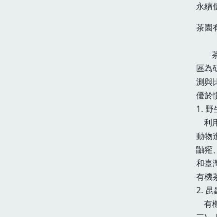
永續
茶園
茶改
區為
測與
優於
1.
利用
動物
鼬獾
和臺灣
有機
2.
有機