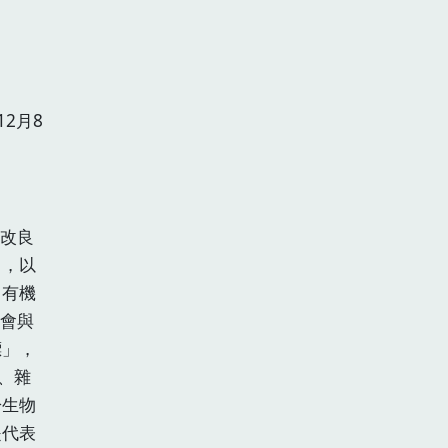
2月8
改良
」，以
，有機
社會與
標」，
、雜
於生物
是代表