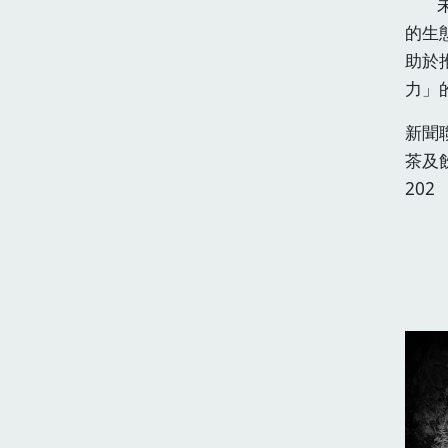
未來
的生
助於
力」
新聞
茶及
202
北部
北部