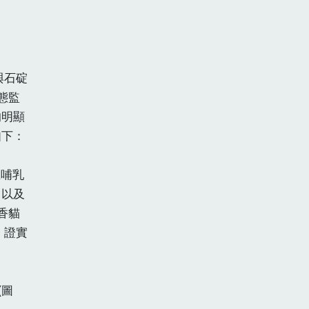
與石碇
態監
均明顯
如下：
哺乳
，以及
香貓
，證實
(圖