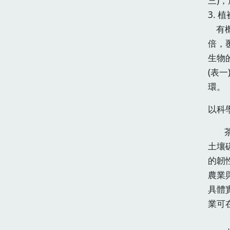
三)
3.
有機
倍，
生物
(表
環。
以科
茶改
土壤
的韌
農業
具體
業可