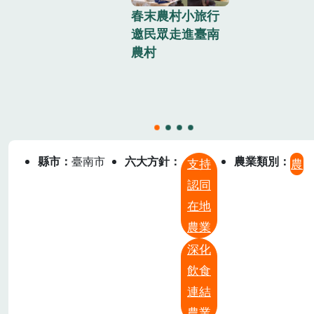
春末農村小旅行
邀請民眾
邀民眾走進臺南
南農村，
農村
地人文與
色
縣市
臺南市
六大方針
農業類別
支持
農
認同
在地
農業
深化
飲食
連結
農業