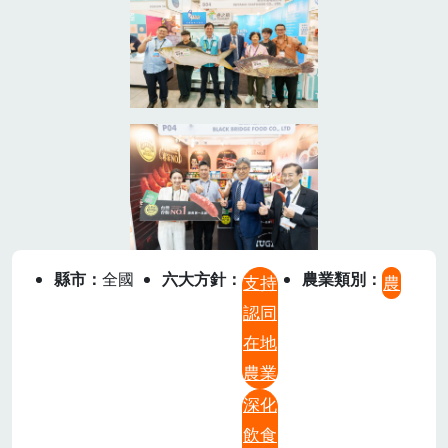
縣市
全國
六大方針
農業類別
支持
農
認同
在地
農業
深化
飲食