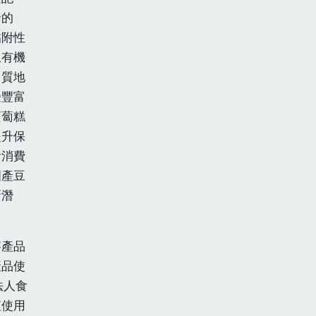
發的
黏附性
里有機
、質地
受豐富
蘿蔔糕
提升保
活消費
國產豆
新潛
賽產品
產品使
法人食
值使用