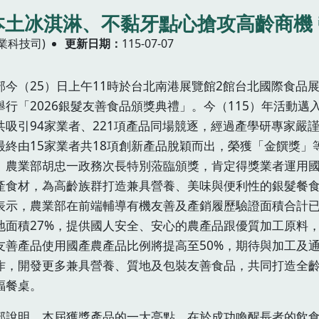
 本土冰淇淋、不黏牙點心搶攻高齡商機
業科技司)
更新日期
115-07-07
部今（25）日上午11時於台北南港展覽館2館台北國際食品
舉行「2026銀髮友善食品頒獎典禮」。今（115）年活動邁入
共吸引94家業者、221項產品同場競逐，經過產學研專家嚴
最終由15家業者共18項創新產品脫穎而出，榮獲「金饌獎」
。農業部胡忠一政務次長特別蒞臨頒獎，肯定得獎業者運用
產食材，為高齡族群打造兼具營養、美味與便利性的銀髮餐
表示，農業部在前端輔導有機友善及產銷履歷驗證面積合計
地面積27%，提供國人安全、安心的農產品跟優質加工原料
友善產品使用國產農產品比例將提高至50%，期待與加工及
作，開發更多兼具營養、質地及包裝友善食品，共同打造全
福餐桌。
部說明，本屆獲獎產品的一大亮點，在於成功喚醒長者的飲