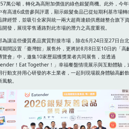
157萬公噸，轉化為高附加價值的綠色銀髮商機。此外，今年
中有高達6成曾參與評選，顯示銀髮食品已從短期利基市場轉
品牌經營，並吸引全家與統一兩大超商連鎖供應鏈整合旗下
品開發，展現零售通路對此市場的潛力之高度重視。
部為讓這些優質產品實質對接市場，除在6月24日至27日台
展期間設置「臺灣館」展售外，更將於8月8日至10日的「高
博覽會」中，邀集10家歷屆獲獎業者共同展售，並透過
tender！Eat Together！」幸福餐盤情境展示與互動體驗
用行動支持用心研發的本土業者，一起到現場親身體驗高齡
新風貌。