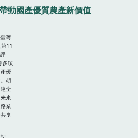
 帶動國產優質農產新價值
展臺灣
第11
謹評
等多項
國產優
食。胡
已達全
，未來
通路業
齡共享
食記