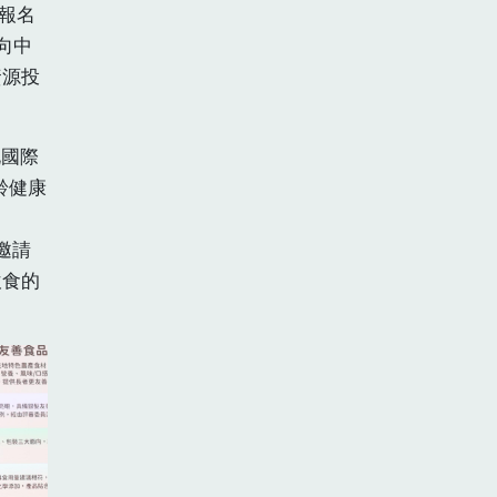
報名
向中
資源投
北國際
齡健康
，邀請
飲食的