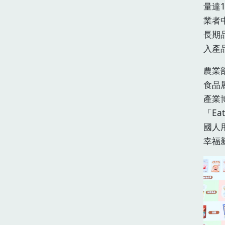
量達
業者
長期
入產
農業
食品
產業
「Ea
國人
幸福