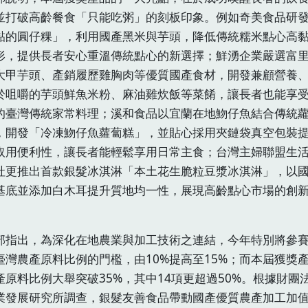
並打破高齡餐食「只能吃粥」的刻板印象。例如奇美食品研
黏的圓仔粿」，利用國產黑米與芋頭，降低傳統糯米點心高
形，提供長者安心重溫傳統點心的新選擇；鮮湧企業嚴選富
大甲芋頭、產銷履歷雞胸肉等優質國產食材，開發兼顧營養
於咀嚼的芋頭鮮魚米粉、麻油雞炊飯等菜餚，讓長者也能享
的臺灣傳統家常料理；溪和食品以宜蘭在地魩仔魚結合傳統
，開發「冷凍魩仔魚蘿蔔糕」，並貼心採用夾鏈袋真空包裝
取用便利性，讓長者能輕鬆享用日常主食；台灣主婦聯盟生
社更推出首款銀髮冰淇淋「本土花生脆粒豆漿冰淇淋」，以
基底並添加白木耳提升質地均一性，展現高齡點心市場的創
部指出，為深化在地農業與加工技術之連結，今年特別將參
臺灣農產原料比例的門檻，由10%提高至15%；而本屆獲獎
產原料比例大舉突破35%，其中14項更超過50%。根據財團
業發展研究所調查，銀髮友善食品帶動國產優質農產加工加