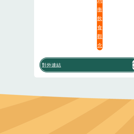
均
衡
飲
食
觀
念
對外連結