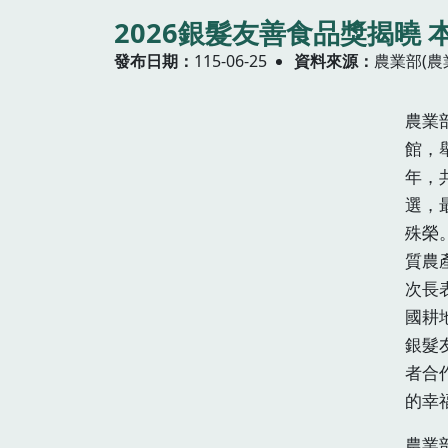
2026銀髮友善食品獎揭曉
發布日期
115-06-25
資料來源
農業部(農
農業
館，
年，
選，
殊榮
質農
次長
國耕
銀髮
者合
的幸
農業