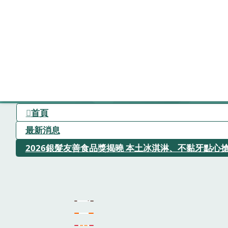
首頁
最新消息
2026銀髮友善食品獎揭曉 本土冰淇淋、不黏牙點心