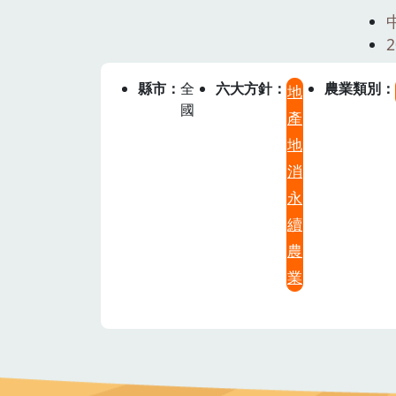
縣市
全
六大方針
農業類別
地
國
產
地
消
永
續
農
業