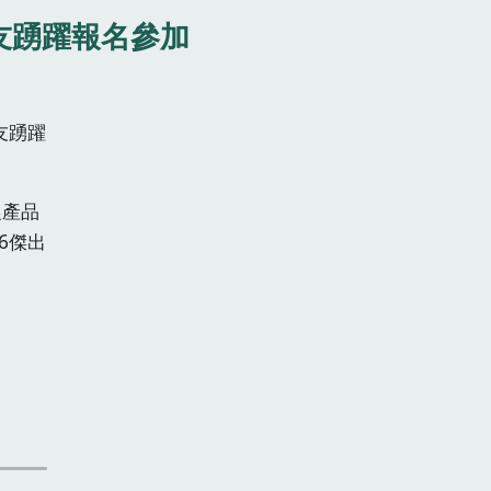
友踴躍報名參加
友踴躍
農產品
6傑出