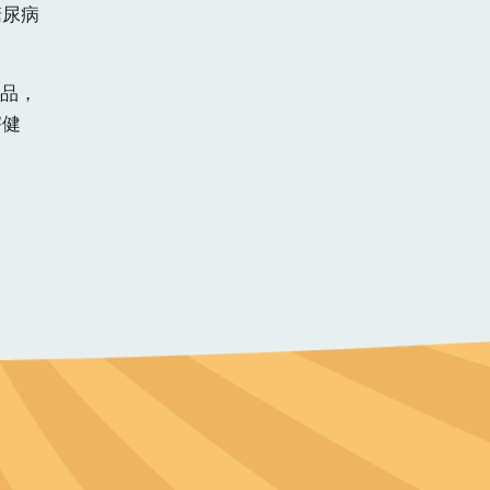
糖尿病
產品，
害健