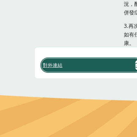
況，
併發
3.
如有
康。
對外連結