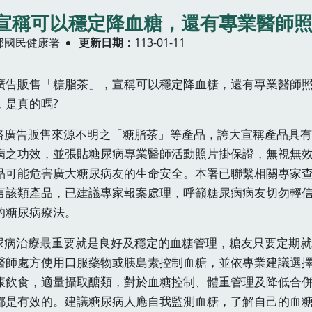
宣稱可以穩定降血糖，還有專業醫師
部國民健康署
更新日期
113-01-11
廣告販售「糖脂茶」，宣稱可以穩定降血糖，還有專業醫師
，是真的嗎?
網路廣告販售來源不明之「糖脂茶」等產品，誇大宣稱產品具
病之功效，並張貼糖尿病專業醫師活動照片掛保證，無視無
品可能危害廣大糖尿病友的生命安全。本署已聯繫相關專家
言該類產品，已建議專家報案處理，呼籲糖尿病病友切勿輕
的糖尿病療法。
糖尿病治療最重要就是良好及穩定的血糖管理，糖友只要定期
醫師處方使用口服藥物或胰島素控制血糖，並依專業建議選
康飲食，適量攝取醣類，對於血糖控制、體重管理及降低合
都是有效的。建議糖尿病人應自我監測血糖，了解自己的血