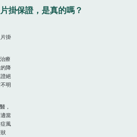
照片掛保證，是真的嗎？
照片掛
有治療
效的降
查證絕
信不明
就醫，
擇適當
併症風
糖狀