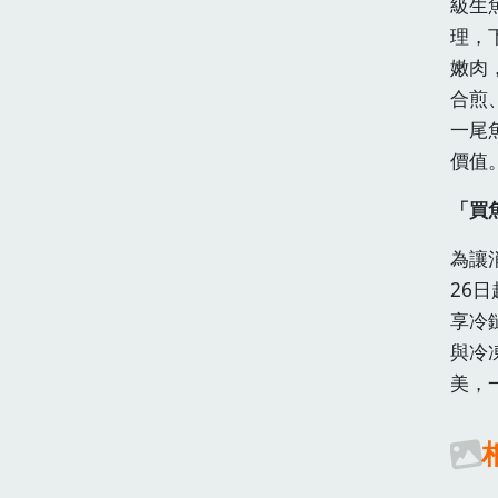
級生
理，
嫩肉
合煎
一尾
價值
「買魚
為讓
26
享冷
與冷
美，