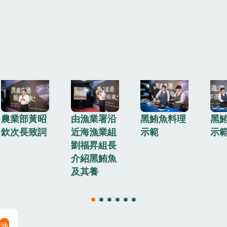
農業部黃昭
由漁業署沿
黑鮪魚料理
黑
欽次長致詞
近海漁業組
示範
示
劉福昇組長
介紹黑鮪魚
及其養
漁