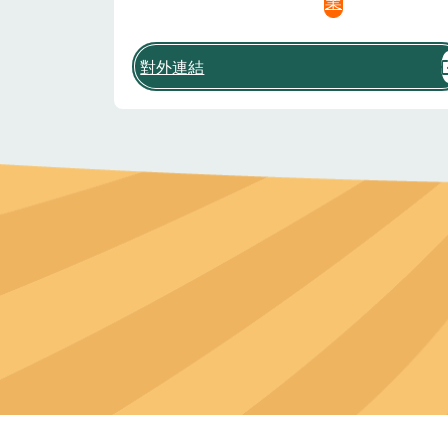
業
對外連結