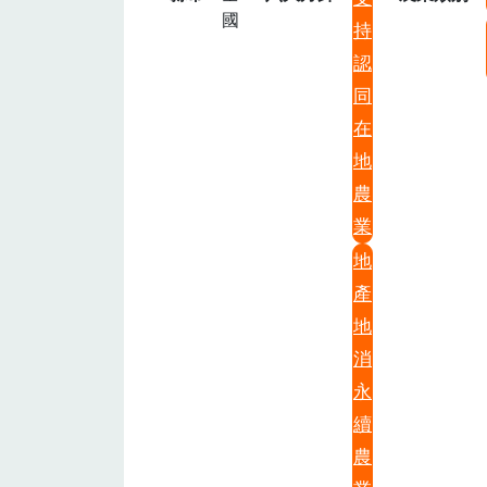
國
持
認
同
在
地
農
業
地
產
地
消
永
續
農