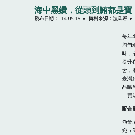
海中黑鑽，從頭到鮪都是寶
發布日期
114-05-19
資料來源
漁業署
每年
均勻
味，
提升
會，
臺灣
品嚐
「買
配合
漁業
織（