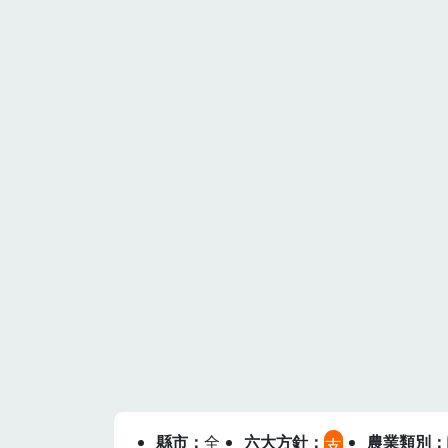
縣市
全
六大方針
農業類別
支