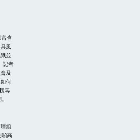
因富含
各具風
認識並
」記者
漁會及
紹如何
搜尋
鮪。
管理組
公噸高