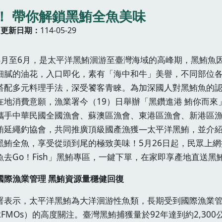
！ 帶你解鎖黑鮪全魚美味
更新日期
114-05-29
4月至6月，是太平洋黑鮪洄游至臺灣海域的高峰期，黑鮪魚
細膩的油花，入口即化，素有「海中和牛」美譽，不同部位
搭配多元料理手法，深受饕客青睞。為加深國人對黑鮪魚的
在地消費意願，漁業署今（19）日舉辦「黑鑽進港 鮪你而來
攜手中華民國全國漁會、蘇澳區漁會、東港區漁會、新港區
鮪延繩釣協會，共同推廣頂級國產漁獲—太平洋黑鮪，並介
黑鮪全魚，享受從頭到尾的極致美味！5月26日起，民眾上網
魚去Go！Fish」黑鮪專區，一鍵下單，在家即享產地直送黑
國際漁業管理 黑鮪資源量穩健回復
署表示，太平洋黑鮪為大洋洄游性魚類，長期受到國際漁業
RFMOs）的高度關注。臺灣黑鮪捕獲量於92年達到約2,300