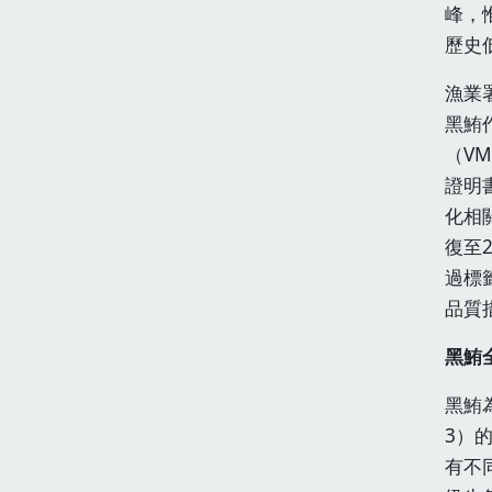
峰，
歷史
漁業
黑鮪
（V
證明
化相
復至
過標
品質
黑鮪
黑鮪
3）
有不