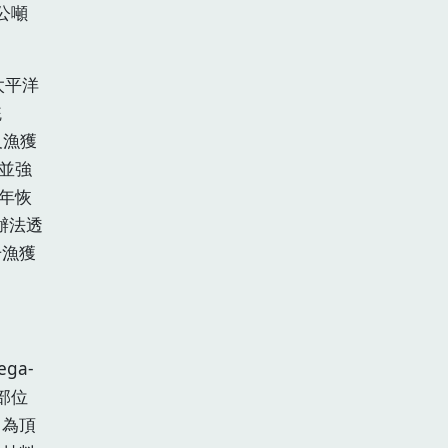
公噸
太平洋
統
及漁獲
並強
年恢
辦法透
升漁獲
ga-
部位
，為頂