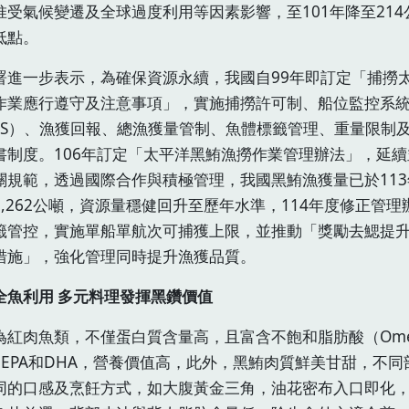
惟受氣候變遷及全球過度利用等因素影響，至101年降至214
低點。
署進一步表示，為確保資源永續，我國自99年即訂定「捕撈
作業應行遵守及注意事項」，實施捕撈許可制、船位監控系
MS）、漁獲回報、總漁獲量管制、魚體標籤管理、重量限制
書制度。106年訂定「太平洋黑鮪漁撈作業管理辦法」，延續
關規範，透過國際合作與積極管理，我國黑鮪漁獲量已於113
2,262公噸，資源量穩健回升至歷年水準，114年度修正管理
籤管控，實施單船單航次可捕獲上限，並推動「獎勵去鰓提
措施」，強化管理同時提升漁獲品質。
全魚利用 多元料理發揮黑鑽價值
為紅肉魚類，不僅蛋白質含量高，且富含不飽和脂肪酸（Ome
的EPA和DHA，營養價值高，此外，黑鮪肉質鮮美甘甜，不同
同的口感及烹飪方式，如大腹黃金三角，油花密布入口即化