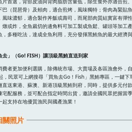
魚片首選，背部皮油與背肉脂肪含量低，除生食外亦適合煎
下巴（琵琶骨）及頰肉，適合煎烤，風味獨特；骨肉為緊貼
，風味濃郁，適合製作丼飯或壽司，而尾部肉質結實富有彈
、燉或炸，全魚裁切的邊角料可加工製成魚鬆、罐頭等加工
魚，多種吃法，達成全魚利用，充分發揮黑鮪魚的最大經濟
。
去」（Go! FISH）讓頂級黑鮪直送到家
消費者更加便利選購，除傳統市場、大賣場及各區漁會外，自
日起，民眾可上網搜尋「買魚去Go！Fish」黑鮪專區，一鍵下
鏈直送東港、蘇澳、新港頂級黑鮪到府，同時，提供多元付
凍宅配服務，並可配合指定時間出貨，邀請全國民眾把握當
一起支持在地優質漁民與國產漁業！
相關照片