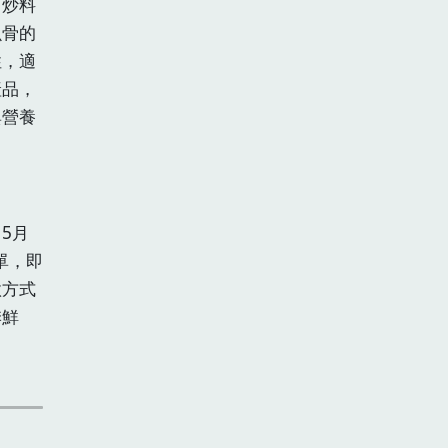
、炒料
魚骨的
性，適
產品，
與營養
5月
單，即
款方式
季鮮