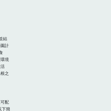
並結
學園計
食
續環境
驗活
扎根之
且可配
以下簡