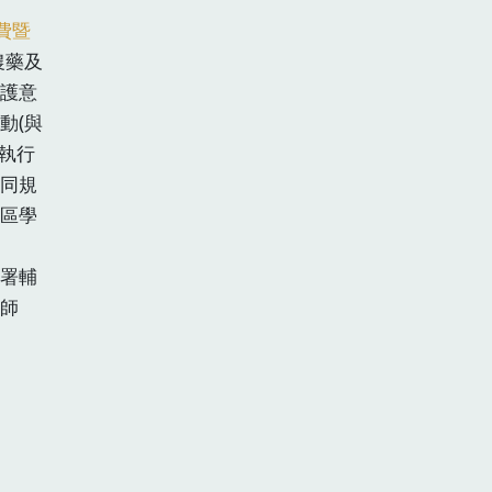
費暨
農藥及
護意
動(與
執行
同規
區學
署輔
師