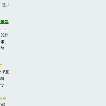
主體共
稻米栽
儀」、
參與計
稻米」
育教
文
使學童
嚐，
食，
農業
米種