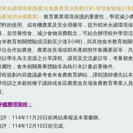
稻米永續環境保護(配合食農教育法推動方針-珍惜食物減少浪
地產地消永續農業)：
教育農業環境保護的重要性，學習減少
肥料的使用、或有機農業及安全用藥等，提升稻米永續環境保
識，並培養惜食、減少食物浪費觀念，可結合辦理校外學習活
食米教育相關體驗或活動至少達3小時)，與其他食米教育相關
單位合作如農會、農業改良場或稻米產銷契作集團產區等，共
劃以學生為主資源之分享課程、講習及交流參訪等，考量都會
校屬性，食米相關農事體驗非為執行本計畫必要條件。
課程規劃內容建議參考食米食農教育網站，課程講師優先以本
導培訓之米穀粉種子講師或各區農業改良場食農教育專業人員
資。
評鑑辦理期程：
初評：114年11月20日前將結果報送本署彙辦。
複評：114年12月10日前完成。