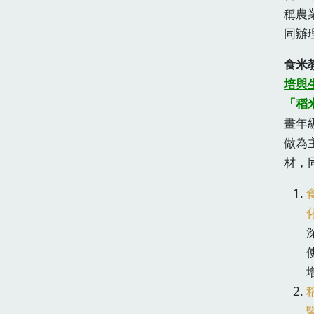
稱農
同辦
食米
培與
「稻
畫年
做為
材，