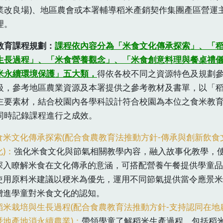
業改良場)、地區農會或本署輔導稻米產銷契作集團產區營運
理。
教育課程規劃：
課程依內容分為「米食文化傳承探索」、「
生長過程」、「米食營養觀念」、「米食創意料理與餐桌禮
米永續環境保護」五大類，
得依各校不同之資源特色及規劃
級，參考地區農業資源及本署提供之參考教材及書單，以「
主要素材，結合校園內各學科設計符合校園為本位之食米教
同時記錄課程進行之成效。
食米文化傳承探索(配合食農教育法推動方針-傳承與創新飲食
化)：
強化米食文化與節氣相關教學內容，融入故事化教學，
深入瞭解米食在文化傳承的意涵，可搭配營養午餐提供學童品
使用原料米建議以稉米為優先，運用不同節氣提供當令應景米
增進學童對米食文化的認知。
稻米栽培與生長過程(配合食農教育法推動方針-支持認同在地
暨地產地消永續農業)：
帶領學童了解稻米生產過程，包括稻