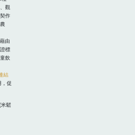
、觀
契作
農
藉由
證標
童飲
連結
用，促
(米鬆