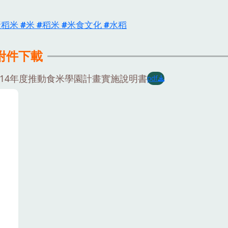
產稻米
米
稻米
米食文化
水稻
附件下載
114年度推動食米學園計畫實施說明書
pdf