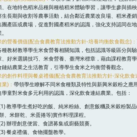
類、在地特色稻米品種與種植稻米體驗學習，讓學生參與插秧
察生長期與收割等農事活動，結合鄰近農業改良場、稻米產銷
集團產區或農場，促進對國產稻米的認識，強化支持認同在地
業。
米的營養價值(配合食農教育法推動方針-培養均衡飲食觀念)：
各種教材教導學生米食營養相關知識，包括認識等級區分與驗
章、好米選購技巧、米食營養、臺灣米標章，藉由課程教育學
食鏈結農業之生活教育，引導學生食米之均衡營養觀念。
米的創作料理與餐桌禮儀(配合食農教育法推動方針-深化飲食
農業)：
帶領學生瞭解不同米食種類及特性與新興米穀粉之應
進學童對米食多元利用的認識，深化飲食連結農業。包括：
(1) 教導學生煮好吃的飯、純米粉絲、創意飯糰及米穀粉製品
餅、米餅乾、米蛋捲等)實作料理課程。
(2) 辦理創意便當、食譜募集或廚藝競賽。
(3) 餐桌禮儀、食物擺盤教學。