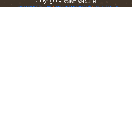
100212 臺北市中正區南海路37號
電話：
(02)2381-2991
意見信箱
Copyright © 農業部版權所有
隱私權保護宣告
網站資料開放宣告
資訊安全政策