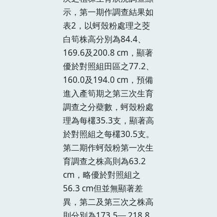
示，第一期作調查結果如
表2，以蚵殼粉處理之茭
白筍株高分別為84.4、
169.6及200.8 cm，顯著
優於對照組田區之77.2、
160.0及194.0 cm，預備
進入產筍期之第三次生育
調查之分蘗數，蚵殼粉處
理為每欉35.3支，顯著高
於對照組之每欉30.5支。
第二期作蚵殼粉第一次生
育調查之株高則為63.2
cm，略優於對照組之
56.3 cm但並無顯著差
異，第二及第三次之株高
則分別為173.5
、
218.8