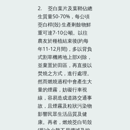
2. 茭白葉片及葉鞘佔總
生質量50-70%，每公頃
茭白桿(殼) 生產剩餘物鮮
重可達7-10公噸。以往
農友於種植結束後(約每
年11-12月間)，多以背負
式割草機將地上部刈除，
並棄置於田區，再直接以
焚燒之方式，進行處理。
然而燃燒過程中會產生大
量的煙霧，妨礙行車視
線，容易造成道路交通事
故，且煙霧及粒狀污染物
影響民眾生活品質及健
康。再者，燃燒茭白筍殼