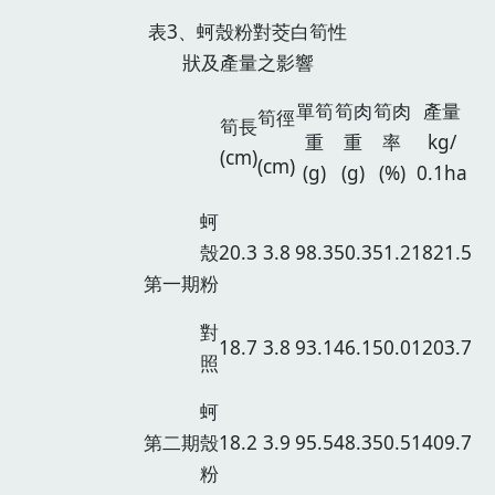
表3、蚵殼粉對茭白筍性
狀及產量之影響
單筍
筍肉
筍肉
產量
筍徑
筍長
重
重
率
kg/
(cm)
(cm)
(g)
(g)
(%)
0.1ha
蚵
殼
20.3
3.8
98.3
50.3
51.2
1821.5
第一期
粉
對
18.7
3.8
93.1
46.1
50.0
1203.7
照
蚵
第二期
殼
18.2
3.9
95.5
48.3
50.5
1409.7
粉