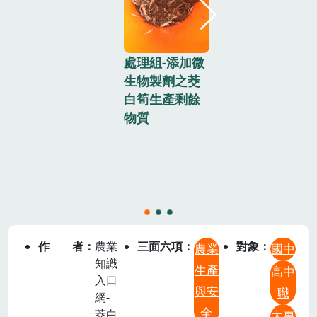
處理組-添加微
對照組-不添
生物製劑之茭
微生物製劑之
白筍生產剩餘
茭白筍生產剩
物質
餘物質不添加
微生物製劑之
茭白筍生產剩
餘物質
作者
農業
三面六項
對象
農業
國中
知識
生產
高中
入口
與安
職
網-
全
茭白
大專