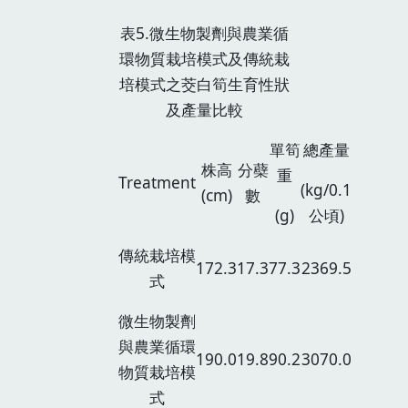
表5.微生物製劑與農業循
環物質栽培模式及傳統栽
培模式之茭白筍生育性狀
及產量比較
單筍
總產量
株高
分蘗
重
Treatment
(kg/0.1
(cm)
數
(g)
公頃)
傳統栽培模
172.3
17.3
77.3
2369.5
式
微生物製劑
與農業循環
190.0
19.8
90.2
3070.0
物質栽培模
式