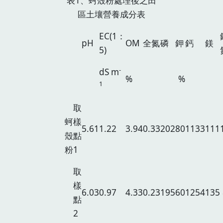
表1、蚵殼粉處理後之田
區土壤營養成分表
EC(1：
pH
OM
全氮
磷
鉀
鈣
鎂
5)
-
dS m
%
%
1
取
蚵
樣
5.61
1.22
3.94
0.33
202
80
1133
111
殼
點
粉
1
取
樣
6.03
0.97
4.33
0.23
195
60
1254
135
點
2