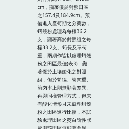
cm，顯著優於對照田區
之157.4及184.9cm。預
備進入產筍期之分蘗數，
蚵殼粉處理為每欉36.2
支，顯著高於對照組之每
欉33.2支。筍長及單筍
重，兩期作皆以處理蚵殼
粉之田區最佳(表3)，顯
著優於土壤酸化之對照
組，但於筍徑、筍肉重、
筍肉率上則無顯著差異。
再與同樣管理方式，但未
有酸化情形且未處理蚵殼
粉之田區進行比較，本試
驗處理田區之茭白筍性狀
皆與該田區無顯著差異。