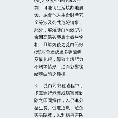
(葉)之火勢不易撲滅及控
制，可能衍生延燒鄰地農
舍、威脅他人生命財產安
全等涉及公共危險情事。
此外，燃燒茭白筍殼(葉)
會因高溫破壞表土微生物
相，且燃燒後之茭白筍殼
(葉)灰會造成過多碳酸鉀
及氧化鈣，導致土壤肥力
不均等情形，進而影響後
續茭白筍之種植。
3. 茭白筍栽種過程中，
多需進行老葉或病害葉剝
除之田間操作，以促進分
蘗生長、促進通風、避免
害蟲隱蔽，以利病蟲害防