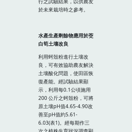
行之試驗結果，以供農友
於未來栽培時之參考。
水產生產剩餘物應用於茭
白筍土壤改良
利用蚵殼粉進行土壤改
良，可有效協助農友解決
土壤酸化問題，使田區恢
復產能。經試驗結果顯
示，利用每0.1公頃施用
200 公斤之蚵殼粉，可將
原土壤pH值4.65-4.90改
善至pH值約5.61-
6.03(表1)。經每期作三
次之植株生育狀況調查顯