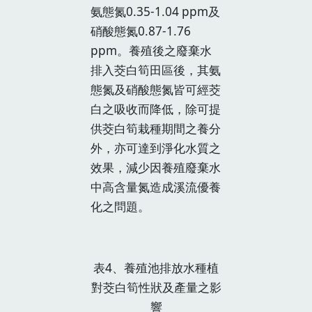
氨態氮0.35-1.04 ppm及
硝酸態氮0.87-1.76
ppm。養殖後之廢棄水
排入茭白筍田區後，其氨
態氮及硝酸態氮皆可經茭
白之吸收而降低，除可提
供茭白筍栽種期間之養分
外，亦可達到淨化水質之
效果，減少因養殖廢棄水
中高含量氮造成溪流優養
化之問題。
表4、養殖池排放水種植
對茭白筍性狀及產量之影
響