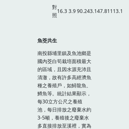
對
16.3
3.9
90.2
43.1
47.8
1113.1
照
魚茭共生
南投縣埔里鎮及魚池鄉是
國內茭白筍栽培面積最大
的區域，且因水源充沛且
清澈，故有許多高經濟魚
種之養殖戶，如鱘龍魚、
鱒魚等。統計結果顯示，
每30立方公尺之養殖
池，每日排放之廢棄水約
3-5噸，養殖後之廢棄水
多直接排放至溪裡，實為