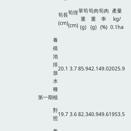
單筍
筍肉
筍肉
產量
筍徑
筍長
重
重
率
kg/
(cm)
(cm)
(g)
(g)
(%)
0.1ha
養
殖
池
排
20.1
3.7
85.9
42.1
49.0
2025.9
放
水
種
第一期
植
對
19.7
3.6
82.3
40.9
49.6
1953.5
照