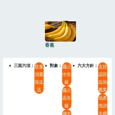
香蕉
三面六項
對象
六大方針
飲食
國小
支持
消費
中年
認同
與生
級
在地
活
農業
國小
高年
地產
級
地消
永續
國中