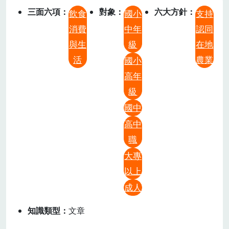
三面六項
對象
六大方針
飲食
國小
支持
消費
中年
認同
與生
級
在地
活
農業
國小
高年
級
國中
高中
職
大專
以上
成人
知識類型
文章