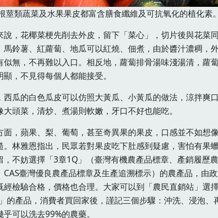
根莖類蔬菜及水果果皮都富含膳食纖維及可抗氧化的植化素
來說，花椰菜梗先削去外皮，留下「菜心」，切片後與花菜
、馬鈴薯、紅蘿蔔、地瓜可以紅燒、佃煮，由於醬汁濃稠，
有似無，不再難以入口。相反地，蘿蔔排骨湯味淺湯清，蘿
明顯，不見得每個人都能接受。
，西瓜的白色瓜皮可以仿照大黃瓜、小黃瓜的做法，涼拌爽
像大頭菜，清炒、煮湯則軟嫩，牙口不好也能吃。
方面，蘋果、梨、葡萄，甚至奇異果的果皮，口感並不如想
糙。林雅恩指出，民眾若對果皮吃下肚感到疑慮，害怕有果
留，不妨選擇「3章1Q」（臺灣有機農產品標章、產銷履歷
、CAS臺灣優良農產品標章及生產追溯標示）的農產品，由
既經檢驗合格，價格也合理。大家可以到「農民直銷站」選擇
Q」的產品，消費者買回家後，謹記三個步驟：沖洗、浸泡、
幾乎可以洗去99%的農藥。