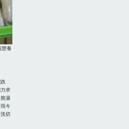
或營養
價跌
則力求
是熬湯
，現今
清洗切