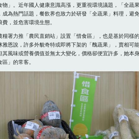
食物」。近年國人健康意識高漲，更重視環境議題，「全蔬
，成為熱門話題，餐飲界也致力於研發「全蔬果」料理，避
浪費，並危害環境生態。
農糧署力推「農民直銷站」設置「惜食區」，也是基於同樣
林雅恩說，許多外貌奇特或即將下架的「醜蔬果」，賣相可
但其風味或營養價值並無太大變化，價格卻便宜許多，她本
食區」的常客。