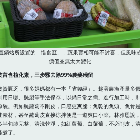
直銷站所設置的「惜食區」，蔬果賣相可能不討喜，但風味
價值並無太大變化
皮富含植化素，三步驟去除99%農藥殘留
物資匱乏，很多媽媽都有一本「省錢經」。趁著農漁產量多
利用日曬、醃製等手法保存，以備日常之需。進行加工時，
原貌。例如醃蘿蔔不削皮，口感更爽脆；魚乾的魚頭、魚骨
佳素材，甚至蘿蔔皮直接涼拌便是一道爽口小菜。林雅恩說
多半包裝完整、清洗乾淨，如紅蘿蔔、白蘿蔔，不必削皮，
能煮了。