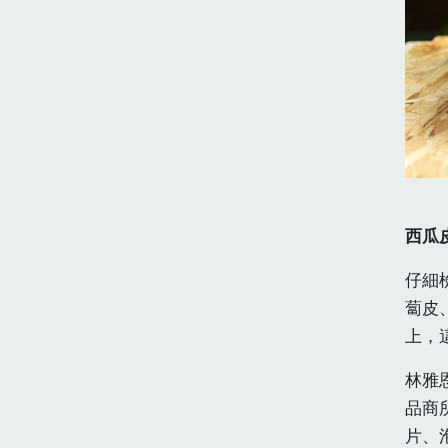
西瓜
仔細
蔔皮
上，
林雅
品商
片、