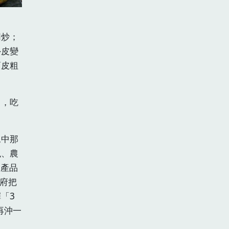
。
同炒；
外皮變
蔔皮粗
口，吃
像中那
蠟、農
農產品
政府把
「3
再沖一