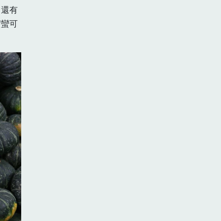
，還有
實蠻可