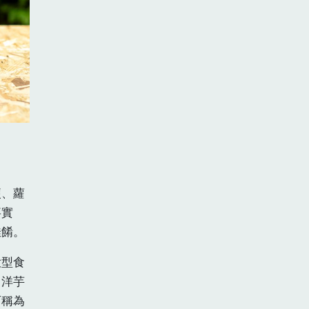
梗、蘿
事實
佳餚。
大型食
、洋芋
可稱為