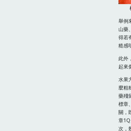
舉例
山藥
得若
糙感
此外
起來
水果
麼粗
藥殘
標章
關，
章1
次，