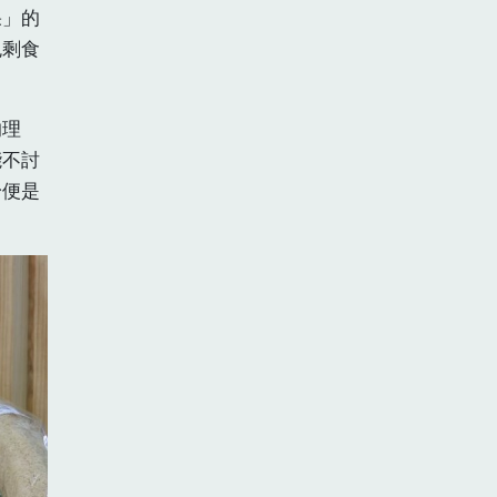
果」的
免剩食
的理
能不討
身便是