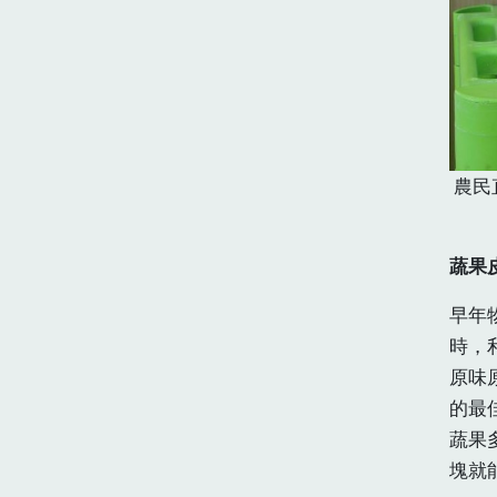
農民
蔬果
早年
時，
原味
的最
蔬果
塊就