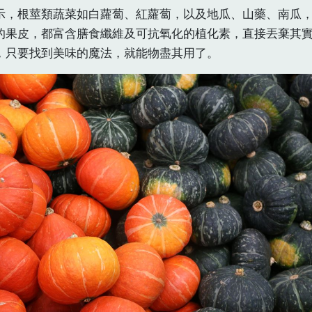
示，根莖類蔬菜如白蘿蔔、紅蘿蔔，以及地瓜、山藥、南瓜
的果皮，都富含膳食纖維及可抗氧化的植化素，直接丟棄其
，只要找到美味的魔法，就能物盡其用了。