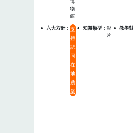
博
物
館
六大方針
知識類型
影
教學
支
片
持
認
同
在
地
農
業