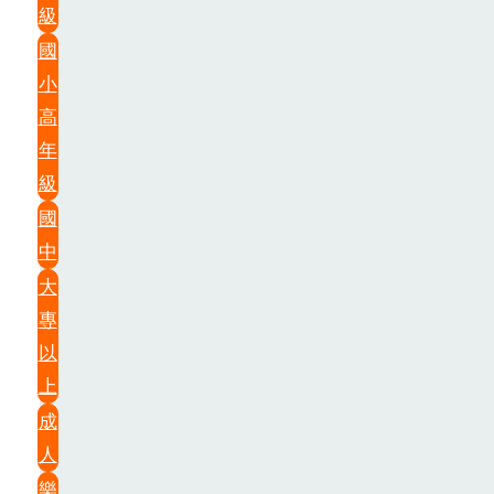
級
國
小
高
年
級
國
中
大
專
以
上
成
人
樂