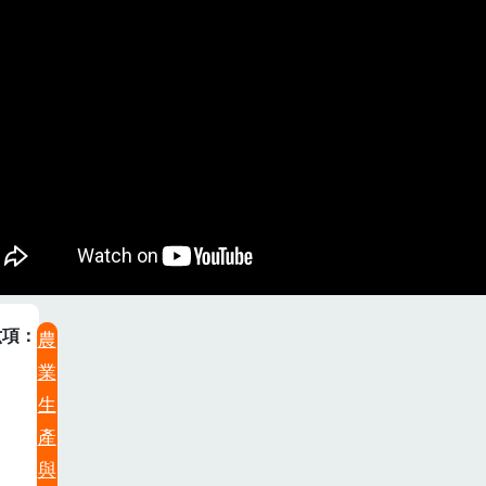
六項
農
業
生
產
與