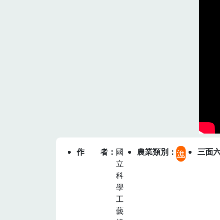
作者
國
農業類別
三面
漁
立
科
學
工
藝