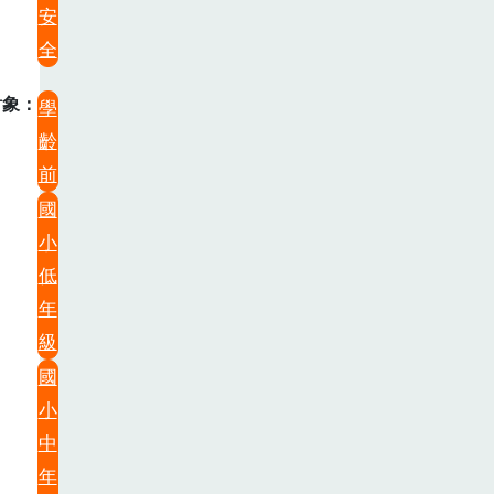
安
全
對象
學
齡
前
國
小
低
年
級
國
小
中
年