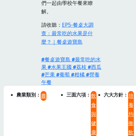
們一起由學校午餐來瞭
解。
請收聽：
EP5-餐桌大調
查：最常吃的水果是什
麼？｜餐桌遊寶島
餐桌遊寶島
最常吃的水
果
水果王國
荔枝
西瓜
芒果
葡萄
柑橘
營養
午餐
農業類別
三面六項
六大方針
農
飲
培
食
養
與
均
健
衡
康
飲