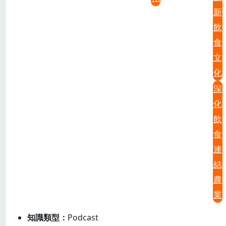
新
飲
食
文
化
深
化
飲
食
連
結
農
業
知識類型
Podcast