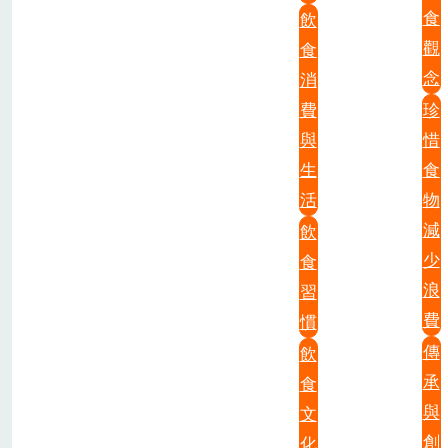
食
飲
觀
食
念
消
費
珍
與
惜
生
食
活
物
減
飲
少
食
浪
習
費
慣
傳
飲
承
食
與
文
創
化