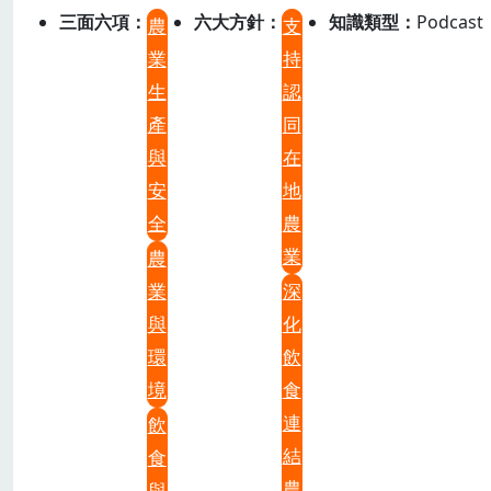
三面六項
六大方針
知識類型
Podcast
農
支
業
持
生
認
產
同
與
在
安
地
全
農
業
農
業
深
與
化
環
飲
境
食
連
飲
結
食
農
與