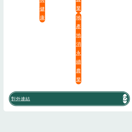
業
健
康
地
產
地
消
永
續
農
業
對外連結