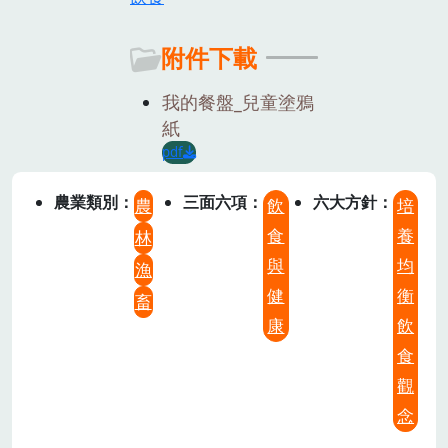
附件下載
我的餐盤_兒童塗鴉
紙
pdf
農業類別
三面六項
六大方針
農
飲
培
食
養
林
與
均
漁
健
衡
畜
康
飲
食
觀
念