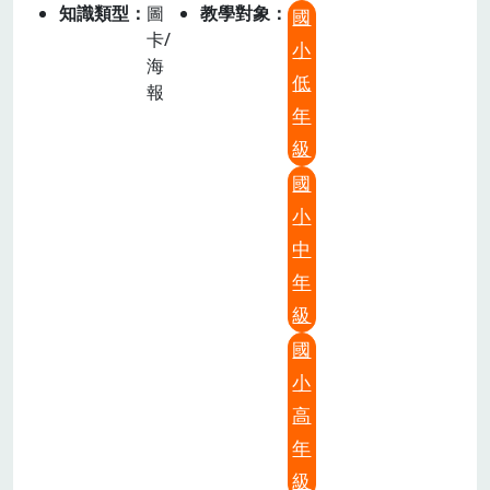
知識類型
圖
教學對象
國
卡/
小
海
低
報
年
級
國
小
中
年
級
國
小
高
年
級