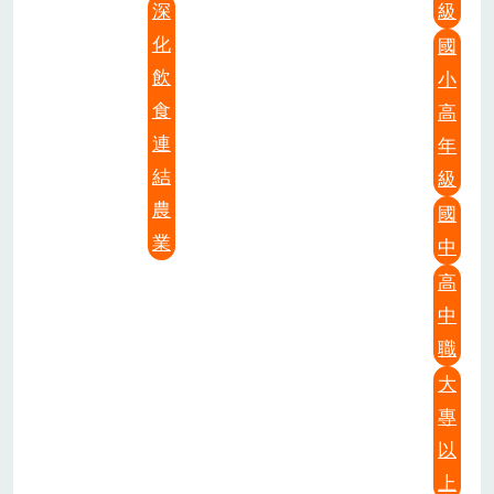
深
級
化
國
飲
小
食
高
連
年
結
級
農
國
業
中
高
中
職
大
專
以
上