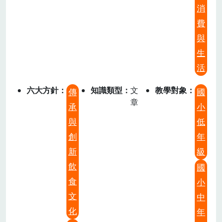
消
費
與
生
活
六大方針
知識類型
文
教學對象
傳
國
章
承
小
與
低
創
年
新
級
飲
國
食
小
文
中
化
年