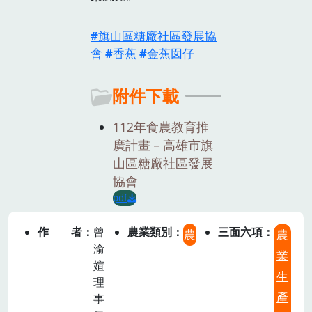
旗山區糖廠社區發展協
會
香蕉
金蕉囡仔
附件下載
112年食農教育推
廣計畫－高雄市旗
山區糖廠社區發展
協會
pdf
作者
曾
農業類別
三面六項
農
農
渝
業
媗
生
理
產
事