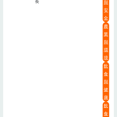
長
與
安
全
農
業
與
環
境
飲
食
與
健
康
飲
食