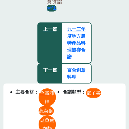
賽食譜
pdf
上一篇
九十三年
度地方農
特產品料
理競賽食
譜
下一篇
百合創意
料理
主要食材
食譜類型
全榖雜
電子書
糧
蔬菜類
豆魚蛋
肉類