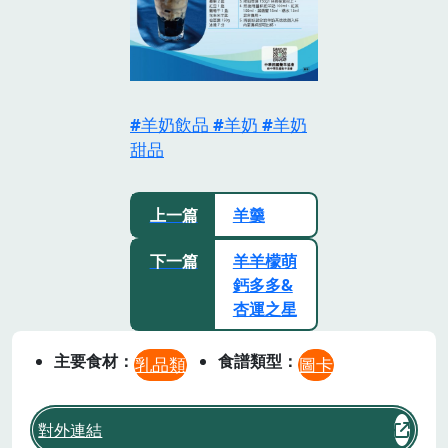
羊奶飲品
羊奶
羊奶
甜品
上一篇
羊羹
下一篇
羊羊檬萌
鈣多多&
杏運之星
主要食材
食譜類型
乳品類
圖卡
對外連結