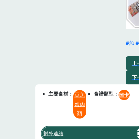
魚
上
下
主要食材
食譜類型
豆魚
圖卡
蛋肉
類
對外連結