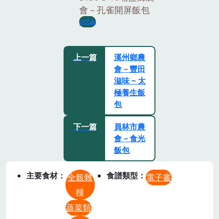
會－孔雀開屏飯包
pdf
上一篇
溪州鄉農
會－豐田
滋味 ~ 太
極養生飯
包
下一篇
員林市農
會－食光
飯包
主要食材
食譜類型
全榖雜
電子書
糧
蔬菜類