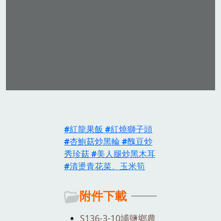
紅龍果飯
紅燒獅子頭
杏鮑菇炒黑輪
醜豆炒
秀珍菇
美人腿炒黑木耳
清燙青花菜、玉米筍
附件下載
S136-3-10埔鹽鄉農