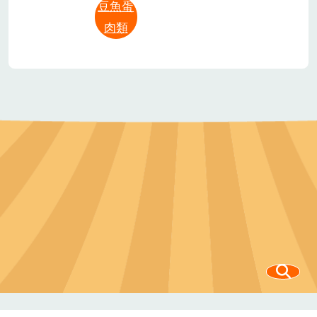
豆魚蛋
肉類