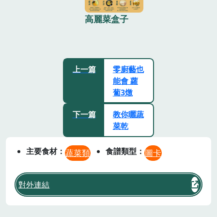
高麗菜盒子
上一篇
零廚藝也
能會 蘿
蔔3燉
下一篇
教你曬蔬
菜乾
主要食材
食譜類型
蔬菜類
圖卡
對外連結