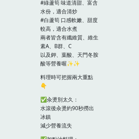
#綠蘆筍 味道清甜、富含
水份，適合清炒
#白蘆筍 口感軟嫩、甜度
較高，適合水煮
兩者皆含有纖維質、維生
素A、B群、C
以及鉀、葉酸、天門冬胺
酸等營養喔✨✨
料理時可把握兩大重點
👇
✅汆燙別太久：
水滾後汆燙約90秒撈出
冰鎮
減少營養流失