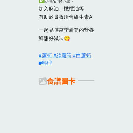
✅加點油料理：
加入麻油、橄欖油等
有助於吸收所含維生素A
一起品嚐當季蘆筍的營養
鮮甜好滋味😋
蘆筍
綠蘆筍
白蘆筍
料理
食譜圖卡