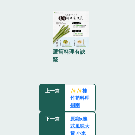
蘆筍料理有訣
竅
上一篇
✨✨桂
竹筍料理
指南
下一篇
原鄉x義
式風味大
賞 小米