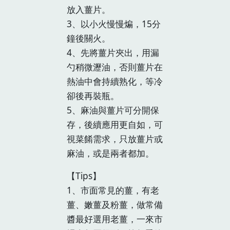
放入薑片。
3、以小火慢慢煸，15分
鐘後關火。
4、先將薑片夾出，用漏
勺稍微瀝油，否則薑片在
熱油中會持續熟化，等冷
卻後再裝瓶。
5、麻油與薑片可分開保
存，後續應用更自如，可
視菜餚需求，只放薑片或
麻油，或是兩者都加。
【Tips】
1、市面常見的薑，有老
薑、嫩薑及粉薑，做常備
醬最好選用老薑，一來市