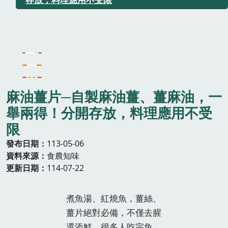
麻油薑片─自製麻油薑、薑麻油，一
舉兩得！分開存放，料理應用不受
限
發布日期
113-05-06
資料來源
食農知味
更新日期
114-07-22
煮魚湯、紅燒魚，薑絲、
薑片絕對必備，不僅去腥
還添鮮，很多人吃完魚，