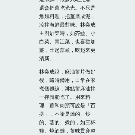
還會把薑吃光光。不只是
魚類料理，把薑磨成泥，
涼拌海鮮最對味。林奕成
主廚炒菜時，如芥藍、小
白菜、青江菜，也喜歡加
薑，比起蒜頭，吃起來更
清新。
林奕成說，麻油薑片做好
後，隨時備用，日常在家
煮個麵線，淋點薑麻油拌
一拌就能吃了。用來料
理，薑和肉類可說是「百
搭」，不論是燒的、炒
的、蒸的、煮的，如三杯
雞、燒酒雞，薑味貫穿整