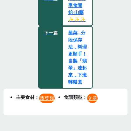
季食開
始-山藥
✨✨✨
下一篇
葉菜─分
段保存
法，料理
更順手！
自製「翡
翠」凍起
來，下班
輕鬆煮
主要食材
食譜類型
蔬菜類
文章