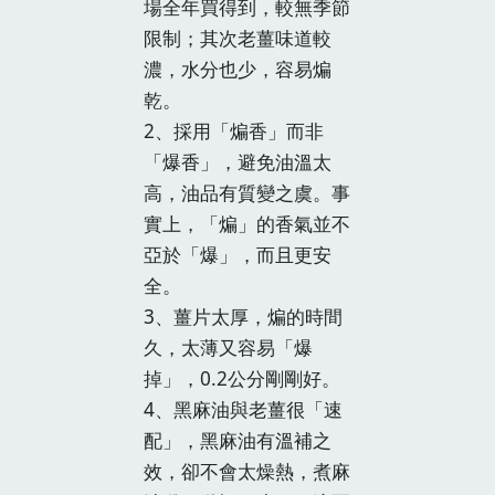
場全年買得到，較無季節
限制；其次老薑味道較
濃，水分也少，容易煸
乾。
2、採用「煸香」而非
「爆香」，避免油溫太
高，油品有質變之虞。事
實上，「煸」的香氣並不
亞於「爆」，而且更安
全。
3、薑片太厚，煸的時間
久，太薄又容易「爆
掉」，0.2公分剛剛好。
4、黑麻油與老薑很「速
配」，黑麻油有溫補之
效，卻不會太燥熱，煮麻