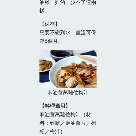
油雞、雞酒，少不了這兩
樣。
【保存】
只要不碰到水，室溫可保
存3個月。
麻油薑蒸雞佐梅汁
【料理應用】
麻油薑蒸雞佐梅汁（材
料：雞腿／麻油薑片／枸
杞／梅汁）