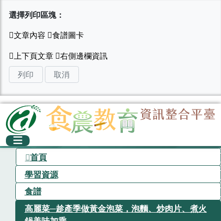
選擇列印區塊：
列印
取消
首頁
學習資源
食譜
高麗菜─趁產季做黃金泡菜，泡麵、炒肉片、煮火
鍋美味加乘