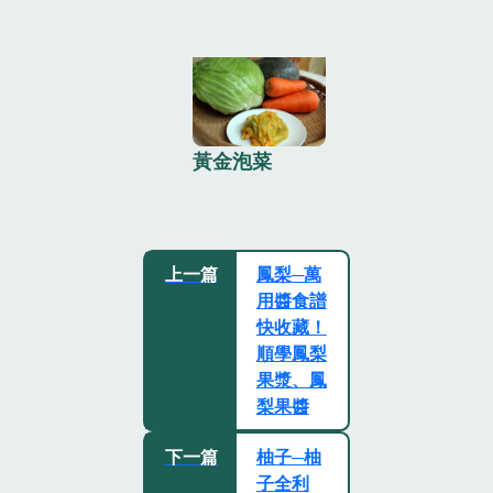
黃金泡菜
上一篇
鳳梨─萬
用醬食譜
快收藏！
順學鳳梨
果漿、鳳
梨果醬
下一篇
柚子─柚
子全利