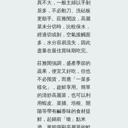
異不大，一般主婦以手剝
居多，不必動刀、洗砧板
更順手。莊雅閔說，高麗
菜未分切時，比較保水，
經過切或剝，空氣接觸面
多，水分容易流失，因此
盡量在最佳賞味期吃完。
莊雅閔強調，盛產季節的
蔬果，便宜又好吃，但也
不必囤貨，而應「一菜多
樣化」，趁鮮享用。簡單
的清炒高麗菜，也可以利
用蝦皮、菜脯、培根、開
陽等帶有鹹香味的食材提
鮮，起鍋前「嗆」點米
酒，更能突顯高麗菜的鮮