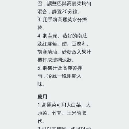
巴，讓鹽巴與高麗菜均勻
混合，靜置20分鐘。
3. 用手將高麗菜水分擠
乾。
4. 將蒜頭、蒸好的南瓜
及紅蘿蔔、醋、豆腐乳、
胡麻清油、砂糖放入果汁
機打成濃稠泥狀。
5. 將醬汁及高麗菜拌
勻，冷藏一晚即能入
味。
應用
1.高麗菜可用大白菜、大
頭菜、竹筍、玉米筍取
代。
2.可以直接吃，也可以炒