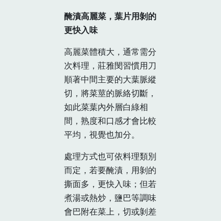
醃漬高麗菜，葉片用剝的
更快入味
高麗菜體積大，通常需分
次料理，莊雅閔習慣用刀
順著中間主要的大葉脈縱
切，將菜莖的脈絡切斷，
如此菜葉內外層白綠相
間，熟度和口感才會比較
平均，視覺也加分。
處理方式也可依料理類別
而定，若要醃漬，用剝的
撕面多，更快入味；但若
煮湯或熱炒，鹽巴等調味
會巴附在菜上，切或剝差