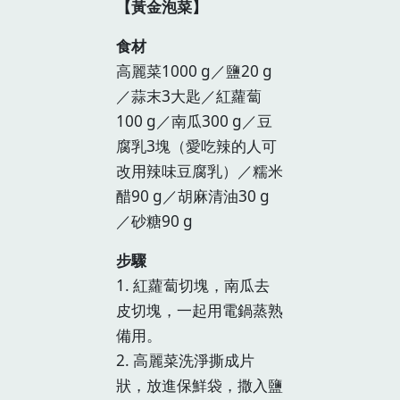
【黃金泡菜】
食材
高麗菜1000 g／鹽20 g
／蒜末3大匙／紅蘿蔔
100 g／南瓜300 g／豆
腐乳3塊（愛吃辣的人可
改用辣味豆腐乳）／糯米
醋90 g／胡麻清油30 g
／砂糖90 g
步驟
1. 紅蘿蔔切塊，南瓜去
皮切塊，一起用電鍋蒸熟
備用。
2. 高麗菜洗淨撕成片
狀，放進保鮮袋，撒入鹽