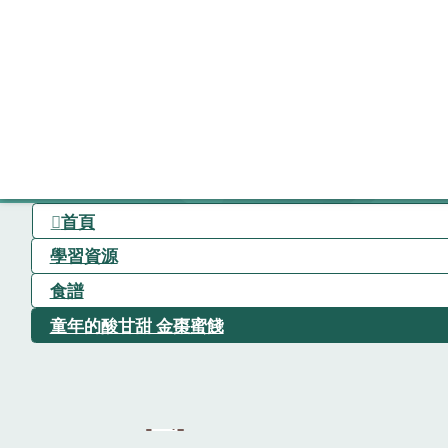
首頁
學習資源
食譜
童年的酸甘甜 金棗蜜餞