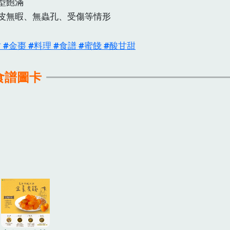
型飽滿
皮無暇、無蟲孔、受傷等情形
柑
金棗
料理
食譜
蜜餞
酸甘甜
食譜圖卡