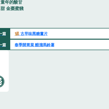
童年的酸甘
甜 金棗蜜餞
一篇
🫚 古早味黑糖薑片
一篇
春季開胃菜 醋溜馬鈴薯