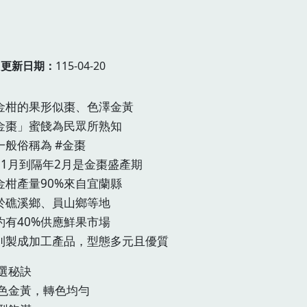
更新日期
115-04-20
金柑的果形似棗、色澤金黃
金棗」蜜餞為民眾所熟知
一般俗稱為 #金棗
11月到隔年2月是金棗盛產期
金柑產量90%來自宜蘭縣
於礁溪鄉、員山鄉等地
約有40%供應鮮果市場
則製成加工產品，型態多元且優質
挑選秘訣
色金黃，轉色均勻