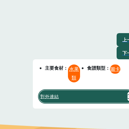
上
下
主要食材
食譜類型
水果
圖卡
類
對外連結