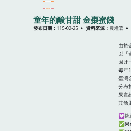
童年的酸甘甜 金棗蜜餞
發布日期
115-02-25
資料來源
農糧署
由於
以「
因此
每年
臺灣
分布
果實
其餘
💟
✅果