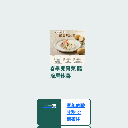
春季開胃菜 醋
溜馬鈴薯
上一篇
童年的酸
甘甜 金
棗蜜餞