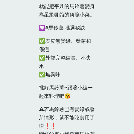
就能把平凡的馬鈴薯變身
為星級餐館的爽脆小菜。
💟#馬鈴薯 挑選秘訣
✅表皮無變綠、發芽和
傷疤
✅外觀完整結實、不失
水
✅無異味
挑好馬鈴薯~跟著小編一
起來料理吧😘
⚠️若馬鈴薯已有變綠或發
芽情形，就不能吃食用了
唷❗❗