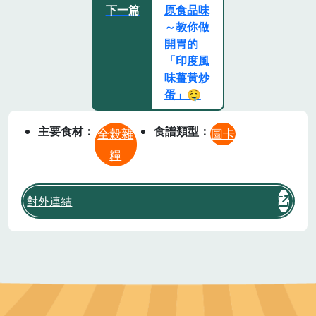
下一篇
原食品味
～教你做
開胃的
「印度風
味薑黃炒
蛋」🤤
主要食材
食譜類型
全榖雜
圖卡
糧
對外連結