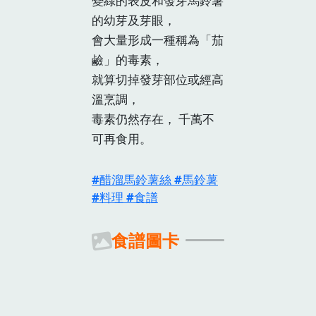
變綠的表皮和發芽馬鈴薯
的幼芽及芽眼，
會大量形成一種稱為「茄
鹼」的毒素，
就算切掉發芽部位或經高
溫烹調，
毒素仍然存在， 千萬不
可再食用。
醋溜馬鈴薯絲
馬鈴薯
料理
食譜
食譜圖卡