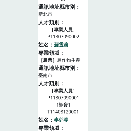
新北市
［專業人員］
P11307090002
蘇雪莉
［農業］
農作物生產
臺南市
［專業人員］
P11307090001
［師資］
T11408120001
李郁淳