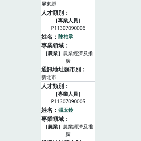
屏東縣
［專業人員］
P11307090006
陳柏承
［農業］
農業經濟及推
廣
新北市
［專業人員］
P11307090005
張玉鈴
［農業］
農業經濟及推
廣