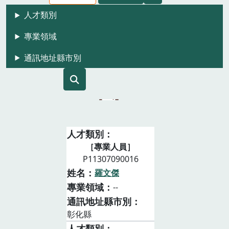
人才類別
專業領域
通訊地址縣市別
［專業人員］
P11307090016
羅文傑
--
彰化縣