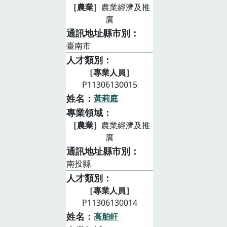
［農業］
農業經濟及推
廣
臺南市
［專業人員］
P11306130015
黃莉庭
［農業］
農業經濟及推
廣
南投縣
［專業人員］
P11306130014
高舶軒