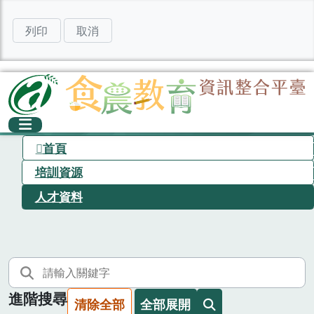
列印
取消
首頁
培訓資源
人才資料
進階搜尋
清除全部
全部展開