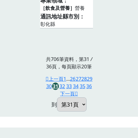
［飲食及營養］
營養
彰化縣
共706筆資料，第31
/
36頁，每頁顯示20筆
上一頁
1
...
26
27
28
29
30
31
32
33
34
35
36
下一頁
到