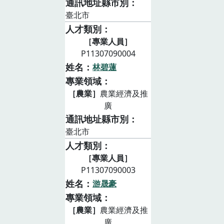
臺北市
［專業人員］
P11307090004
林碧蓮
［農業］
農業經濟及推
廣
臺北市
［專業人員］
P11307090003
游晟豪
［農業］
農業經濟及推
廣