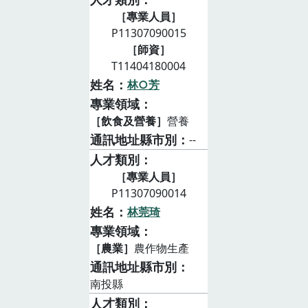
［專業人員］
P11307090015
［師資］
T11404180004
林○芳
［飲食及營養］
營養
--
［專業人員］
P11307090014
林莞琦
［農業］
農作物生產
南投縣