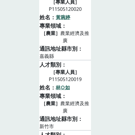
［專業人員］
P11505120020
黃琬婷
［農業］
農業經濟及推
廣
嘉義縣
［專業人員］
P11505120019
林○如
［農業］
農業經濟及推
廣
新竹市