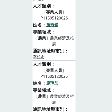
［專業人員］
P11505120026
施秀鴛
［農業］
農業經濟及推
廣
高雄市
［專業人員］
P11505120025
廖瑋彤
［農業］
農業經濟及推
廣