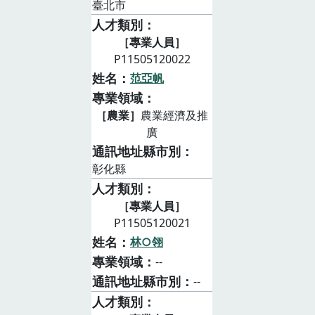
臺北市
［專業人員］
P11505120022
范亞帆
［農業］
農業經濟及推
廣
彰化縣
［專業人員］
P11505120021
林○翎
--
--