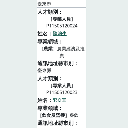
臺東縣
［專業人員］
P11505120024
陳昀生
［農業］
農業經濟及推
廣
臺東縣
［專業人員］
P11505120023
郭○宜
［飲食及營養］
餐飲