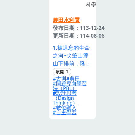
科學
孩子透過行動，
倡議愛護水圳之
農田水利署
心。
發布日期：113-12-24
更新日期：114-08-06
1.被遺忘的生命
之河~尖筆山麓
山下排前，隆恩
圳水灌溉長，青
古圳
農田
峰環繞沃野千
問題導向學習
里，後庄社區富
法（PBL）
設計思考
稻糧~ 這是學校
（Design
的校歌，歌詞中
Thinking）
數位融入
稻糧綠野景象已
自主學習
不復見，而學生
口裡唱著歌，卻
對歌詞內涵一無