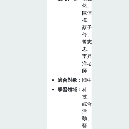
仁，微風輕拂，
然、
也是當地人閒暇
陳信
散步的綠色廊
樺、
道，當來自各地
蔡子
伶、
的馬拉松跑者奔
曾志
跑於水圳旁的賽
忠、
道上，無不被兩
李昇
旁美麗的田園景
洋老
觀深深吸引。透
師
過此課程，讓學
生了解八堡圳的
適合對象
國中
歷史背景及重要
學習領域
科
性，結合參訪當
技、
地店家及手作米
綜合
食活動，對米食
活
產業及文化有更
動、
深層的認識，提
藝