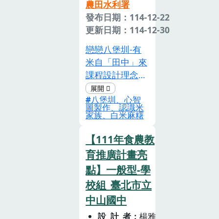
農田水利署
發布日期：114-12-22
更新日期：114-12-30
戀戀八堡圳-有
米自「田中」來
課程設計理念說
明:本校位於有
八堡圳、心智
「稻米的故鄉」
圖製作、認識米
美稱的田中鎮，
家族、白米麻糬
校園後方即是著
名賽事「田中馬
【111年食農教
拉松」的賽道-
育推廣計畫亮
八堡圳，八堡圳
點】一般型-學
除了是當地灌溉
校組_臺北市立
農田的重要水利
中山國中
工程，堤岸種植
著翠綠的小葉欖
設計者
楊雅