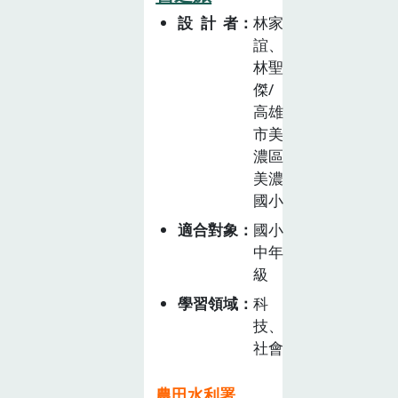
美術課程結合進
保永續及在地文
設計者
林家
行九層塔和蜜蜂
化的興趣，培養
誼、
的素描寫真。校
他們的社會責任
林聖
園安心餐桌讓自
感，並為未來的
傑/
然資源永續，推
可持續發展奠定
高雄
動友善耕作，了
基礎。
市美
解有機農業及標
濃區
章，並延伸至校
美濃
園營養午餐「三
國小
章一 Q」政策，
適合對象
國小
認識營養午餐菜
中年
單中的健康食
級
材。
學習領域
科
技、
社會
農田水利署