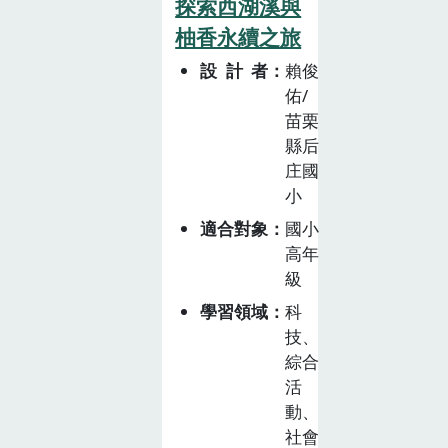
探索西湖溪與
農藥對生物及環
柚香永續之旅
境的影響。蜜蜂
生態體驗認知蜜
設計者
賴俊
蜂在農業授粉的
佑/
苗栗
重要，先藉由
縣后
「蜜蜂觀察箱」
庄國
於教室內實際觀
小
察蜜蜂(社會組
成、臺灣蜜蜂種
適合對象
國小
類、特徵...等)，
高年
再進行校外養蜂
級
場體驗，了解蜂
學習領域
科
產品生產過程，
技、
並進行DIY蜂蠟
綜合
布的製作。*觀
活
察箱借用和養蜂
動、
場體驗皆與松山
社會