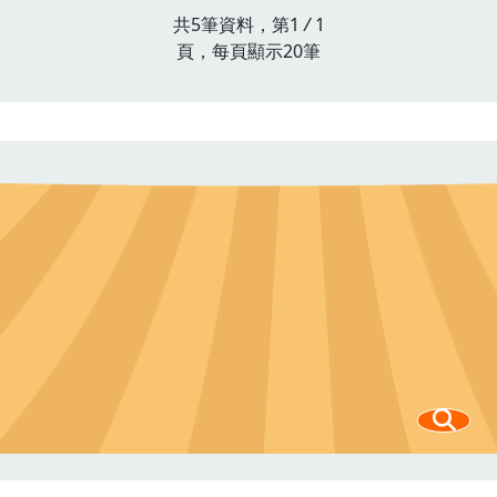
所悉；五十多年
共5筆資料，第1
/
1
頁，每頁顯示20筆
來，隆恩圳日復
一日汨汨流淌，
陪伴學生上學、
放學，但學生卻
總相見不相識。
2.讓古圳風華再
現 透過課程認
識家鄉的生命之
河，讓年輕的孩
子重新認識百年
大圳，進一步從
中看見河圳在地
方文史發展中的
重要地位。3.激
盪后庄少年親水
愛水的永續情懷