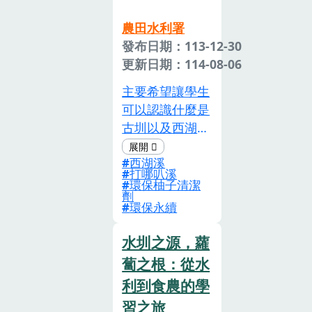
社區大學合作蜜
蜂仿生組裝樂高
農田水利署
機器人EV3模仿
發布日期：113-12-30
蜜蜂，並透過
更新日期：114-08-06
iPad程式操控蜜
主要希望讓學生
蜂機器人，模擬
可以認識什麼是
蜜蜂擺尾舞告訴
古圳以及西湖
同伴蜜源的方
溪，理解其對當
位。蜜源植物
西湖溪
地發展的重要
(九層塔)觀察與
打哪叭溪
性，同時培養他
環保柚子清潔
實作了解蜜源植
劑
們的環境意識和
物對蜜蜂的重
環保永續
創新思維。通過
要，於校內栽種
課程學習、實地
水圳之源，蘿
九層塔，學習農
考察和動手實踐
事體驗，並與家
蔔之根：從水
的結合，希望能
政課程結合進行
利到食農的學
激發學生對古
產出物烹調；與
習之旅
圳、水資源、環