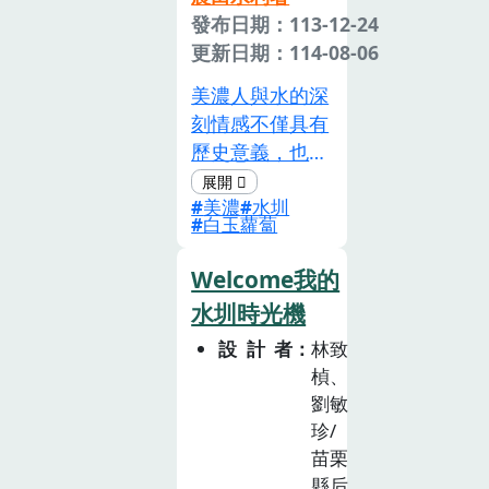
發布日期：113-12-24
更新日期：114-08-06
美濃人與水的深
刻情感不僅具有
歷史意義，也為
水資源教育提供
美濃
水圳
了豐富的文化背
白玉蘿蔔
景。學校位於美
濃中庄地區，地
Welcome我的
處美濃溪與美濃
水圳時光機
湖排水幹道之
設計者
林致
間，擁有豐富的
楨、
水資源，也是瀰
劉敏
濃開庄的發源
珍/
地。但雖然孩子
苗栗
們每天生活在這
縣后