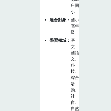
片土地上，但未
庄國
曾用心地觀察過
小
它，也未曾關心
適合對象
國小
水圳帶給美濃地
高年
區甚麼樣的好處
級
以及可能面臨甚
麼樣的問題，非
學習領域
語
常的可惜。因
文-
此，在此課程設
國語
計中，教學者將
文、
在地資源與歷史
科
技、
情感融入學生的
綜合
學習情境，讓學
活
生透過實地考察
動、
與社區互動，深
社
刻體會水圳對當
會、
地生活與文化的
自然
重要性，以及讓