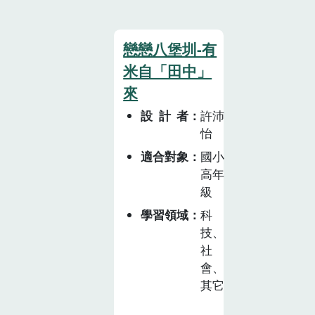
戀戀八堡圳-有
米自「田中」
來
設計者
許沛
怡
適合對象
國小
高年
級
學習領域
科
技、
社
會、
其它