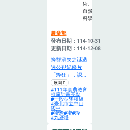
升對家鄉的認同
術、
與情感，並讓八
自然
堡圳成為心中的
科學
「寶」圳。
農業部
發布日期：114-10-31
更新日期：114-12-08
蜂群消失之謎透
過公視紀錄片
「蜂狂」，認識
蜂群崩壞症候群
111年食農教育
(Colony
推廣計畫亮點
Collapse
一般型學校組
臺北市立中山
Disorder)，探
國中
討事件的原因及
蜜蜂
蜜
蜂
九層塔
可能的解決方
案，並深入了解