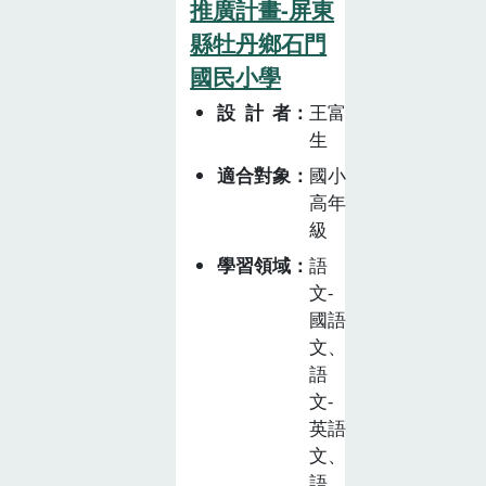
肥、播種、澆
推廣計畫-屏東
上的供需法則等
水、 照顧的歷
議題，開闊學生
縣牡丹鄉石門
程中，知道植物
的視野，最後透
國民小學
生長所需的條件
過前面所學的知
設計者
王富
(水、陽光、土
識去思考，如何
生
壤)，瞭解餐桌
設計創新 的地
上的食物從哪裡
適合對象
國小
瓜商品來使農產
而來，並學習珍
高年
品能永續的經營
惜食物。
級
下去，讓學生透
過課 程，體驗
學習領域
語
並傳承石門在地
文-
國語
的地瓜文化。
文、
語
文-
英語
文、
語