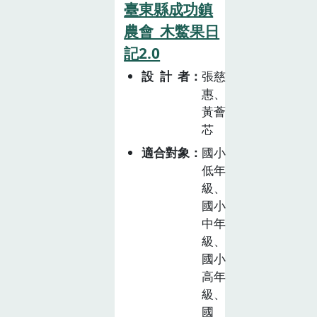
教育」可說是當
心自己在收成時
臺東縣成功鎮
生在日常生活中
代社會重要的新
會被農夫遺忘，
農會_木鱉果日
選擇具責任感的
興議題。「民以
但蔬果好朋友們
記2.0
消費模式。整體
食為天」，飲食
告訴他：只要蒐
來說，這個課程
設計者
張慈
可以連結從「土
集到代表多元營
方案旨在培養學
惠、
地到餐桌」的過
養的「安貝菈彩
生的綜合能力，
黃薈
程，透過瞭解食
虹能量」，就能
包含科學知識、
芯
物的來源、食物
發揮自己的健康
實際操作及環境
與在地的關係，
適合對象
國小
力量，變身為營
保護意識，讓他
能依據個人需求
低年
養滿分的安貝菈
們能夠更全面地
做出適切及安心
級、
超人！󠀠 安貝菈
理解海鮮養殖業
國小
的選擇。參與食
彩虹能量是什
的挑戰與機遇，
中年
農體驗活動，瞭
麼？原來是來自
並在未來的飲食
級、
解各種農業活
紅、橙、黃、
選擇中作出更具
國小
動、關懷自然與
綠、藍、紫白等
環保意識的決
高年
環境，進而覺察
各色蔬果的營養
策。
級、
農業的多功能性
精華！ 每一種
國
與價值，並支持