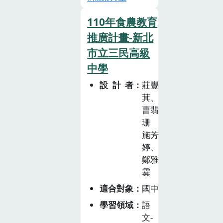
見 的山蘇就是
110年食農教育
其一。2. 山蘇是
推廣計畫-新北
一種蕨類，又名
鳥巢蕨，外表粗
市立三民高級
獷、吃起來口味
中學
豪邁，為原住民
設計者
莊豐
風味餐常見菜色
萁、
3. 鳥巢蕨是有效
曹翡
的空氣清新器，
珊
比其他植物釋放
施芳
氧氣更多 一
婷、
些，不能吸菸
鄭雅
味，但可以吸收
霙
煙中的尼古丁等
適合對象
國中
有害氣 體，對
學習領域
語
空氣有一定的凈
文-
化作用。4. 四季