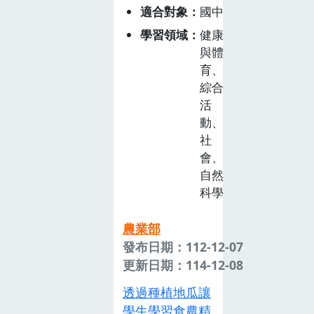
茄的營養與特
適合對象
國中
色。2.認識食品
學習領域
健康
添加物及農產品
與體
安全標章。3.瞭
育、
解地產地消及食
綜合
物碳里程。番茄
活
熟食光−番茄家
動、
常料理1.學習認
社
識多種食材之品
會、
名並了解其營養
自然
科學
價值及選購技
巧。2.藉由了解
農業部
食材的來源與學
發布日期：112-12-07
生共同創造惜食
更新日期：114-12-08
願景。3.認識番
茄的種類並舉例
透過種植地瓜讓
多種常見的番茄
學生學習食農精