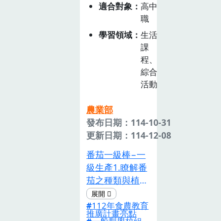
適合對象
高中
計中，與他人分
職
享。
學習領域
生活
課
程、
綜合
活動
農業部
發布日期：114-10-31
更新日期：114-12-08
番茄一級棒−一
級生產1.瞭解番
茄之種類與植株
性狀，以及番茄
112年食農教育
各階段之生長管
推廣計畫亮點
理。2.瞭解設施