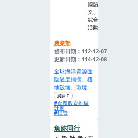
國語
常青，葉片密
文、
集，碧綠光亮，
綜合
株型似鳥巢，而
活動
且耐 陰能力
強，是一種良好
農業部
的室內觀葉植
發布日期：112-12-07
物。風水學上屬
更新日期：114-12-08
於 「吉利之
物」，可寓意吉
全球海洋資源面
祥如意、聚財納
臨過度捕撈、棲
福。
地破壞、環境汙
染等危機，若人
食農教育推廣
們 不改變飲食
計畫
習慣與捕獲方
鎖管
式，終將自食惡
果。此外，剝奪
魚妳同行
漁工權益的新