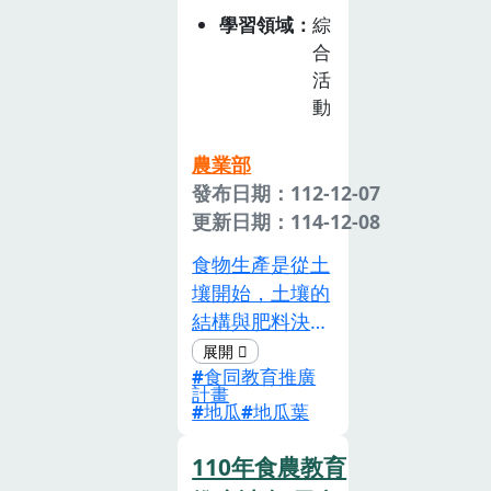
認識農業科技帶
長、商 品、議
學習領域
綜
來的助益。4.形
題及營養等面
合
成分享和感恩的
向，從食農重要
活
價值觀。
的吃開始談起地
動
瓜的 種植方式
及歷史，來引起
農業部
孩子的興趣，並
發布日期：112-12-07
親自種植地瓜學
更新日期：114-12-08
習對生命的尊重
食物生產是從土
與可貴，及到農
壤開始，土壤的
園參訪，深入了
結構與肥料決定
解地方產 業的
了種植的第一
運作方式，再回
食同教育推廣
步，在孩 子體
到學校來學習地
計畫
驗農業種植的過
地瓜
地瓜葉
瓜的營養價值、
程中，從拔草、
經濟 作物與環
翻土、整地、施
110年食農教育
境的關係、市場