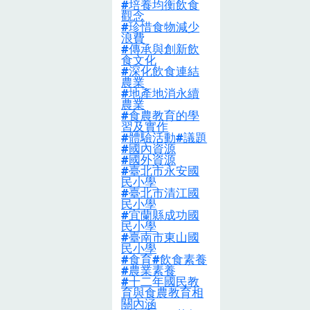
念、珍惜食物減
培養均衡飲食
觀念
少浪費、傳承與
珍惜食物減少
浪費
創新飲食文化、
傳承與創新飲
深化飲食連結農
食文化
深化飲食連結
業、地產地消永
農業
續農業」為推動
地產地消永續
農業
方針。透過中央
食農教育的學
習及實作
與地方政府間的
體驗活動
議題
橫向串聯、垂直
國內資源
國外資源
整合，鼓勵民間
臺北市永安國
民小學
非營利組織及各
臺北市清江國
公民團體共同協
民小學
宜蘭縣成功國
力，以期將食農
民小學
教育之推動對象
臺南市東山國
民小學
涵蓋家庭、學
食育
飲食素養
農業素養
校、政府部門、
十二年國民教
農民團體、食品
育與食農教育相
關內涵
業者、社區與民