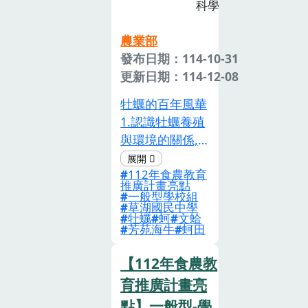
科學
農業部
發布日期：114-10-31
更新日期：114-12-08
牡蠣的百年風華
1.認識牡蠣養殖
與環境的關係,
了解不同地區台
112年食農教育
灣養蚵的型態和
推廣計畫亮點
蚵農生產工作細
一般型學校組
草湖國民中學
項,增進認識家
牡蠣
蚵
文蛤
鄉產業。2.利用
芳苑海牛
蚵田
蚵刀取蚵肉,實
【112年食農教
際料理蚵仔煎、
蚵仔餅。3.利用
育推廣計畫亮
蚵殼打洞、穿繩
點】一般型-學