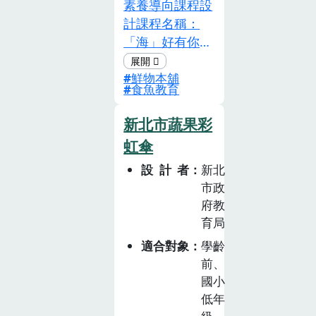
素養導向課程設
教育在學校體系
計課程名稱：
的定位及課程發
「海」好有你設
展等策略研發，
計理念臺灣四周
便成為落實食農
鮮物本舖
環海，國人對於
教育的關鍵議
食魚教育
海鮮相關飲食並
題。「十二年國
不陌生，但卻對
民基本教育課程
新北市蔬果彩
於其來源、生產
綱要」以核心素
虹傘
及加工應用等認
養作為課程發展
設計者
新北
知較少，故設計
的主軸，並將
市政
一套海鮮養殖業
「議題」融入各
府教
生產與加工的食
領域，可說是重
育局
農課程方案，讓
要的特色。議題
學生了解從水產
適合對象
學齡
具有時代性、脈
養殖到餐桌的整
前、
絡性，隨著社會
個過程，並透過
國小
變遷產生、受到
實際操作與理論
低年
關注倡議而列為