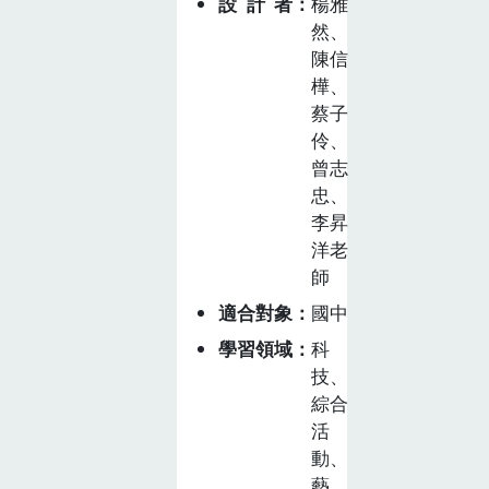
芳苑海牛認識彰
設計者
楊雅
引導學生從宏觀
化縣第一個「傳
然、
探索世界各國年
陳信
統知識與實踐」
菜的飲食文化，
樺、
類別的無形文化
到微觀蒐集中國
蔡子
資產:芳苑海牛
年菜的飲食文化
伶、
與其代表的文化
曾志
意涵，其涉及的
忠、
地理資源、農業
李昇
與環境的發展及
洋老
人文歷史脈絡，
師
以進一步引導學
適合對象
國中
生理解各國年菜
學習領域
科
文化背後每道菜
技、
所具有的特殊意
綜合
涵。話說長年菜
活
【本是同根生】
動、
1.以桃園在地特
藝