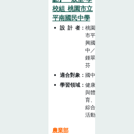
製作採苗器。4.
校組_桃園市立
利用廢棄蚵殼加
平南國民中學
以回收製成蚵土
貓頭鷹。認識濕
設計者
桃園
市平
地的精靈1.認識
興國
文蛤養殖與環境
中／
的關係,透過實
鍾翠
際觀察了解文蛤
芬
的濾食、吐沙行
為等現象。2.料
適合對象
國中
理炒文蛤、文蛤
學習領域
健康
湯、文蛤蒸蛋。
與體
永續海鮮與海鮮
育、
指南引導學生認
綜合
識海鮮指南,並
活動
透過低碳足跡的
飲食,達到永續
農業部