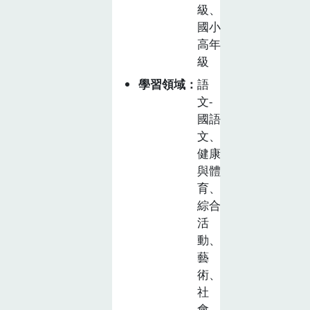
級、
國小
高年
級
學習領域
語
文-
國語
文、
健康
與體
育、
綜合
活
動、
藝
術、
社
會、