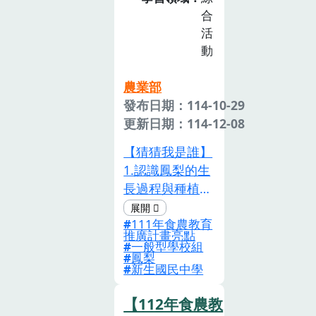
共同製作，並將
社區大學合作蜜
合
實作成果拍照上
蜂仿生組裝樂高
活
傳至班級的
動
機器人EV3模仿
google
蜜蜂，並透過
classroom 繳交
農業部
iPad程式操控蜜
作業。
發布日期：114-10-29
蜂機器人，模擬
更新日期：114-12-08
蜜蜂擺尾舞告訴
同伴蜜源的方
【猜猜我是誰】
位。蜜源植物
1.認識鳳梨的生
(九層塔)觀察與
長過程與種植方
實作了解蜜源植
式。2.了解台灣
物對蜜蜂的重
111年食農教育
目前鳳梨的產銷
要，於校內栽種
推廣計畫亮點
概況。【與鳳梨
一般型學校組
九層塔，學習農
鳳梨
的親密接觸】1.
新生國民中學
事體驗，並與家
透過不同感官，
政課程結合進行
觀察不同品種的
【112年食農教
產出物烹調；與