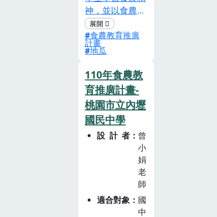
家常料理。4.使
神，並以食農教
用不同種類之番
育概念架 構及
茄並加以融入菜
食農教育推廣
學習內容，作為
餚中，製作出富
計畫
課程設計的依
地瓜
貴團圓紅燒番茄
據，我們選出石
獅子頭及黃金炒
門具有 代表性
110年食農教
飯番茄盅。5.小
的作物「地瓜」
育推廣計畫-
組操作，完成菜
來進行課程設
桃園市立內壢
餚製作，加強團
計，將食農教育
隊合作之能力。
國民中學
與實 驗課程作
番茄產業六級化
設計者
曾
為結合，讓七年
−興農王田場參
小
級的學生能用
觀1.建立健康安
娟
10 個週次，每
全的飲食消費行
老
周 2 堂課，共
為。2.認識不同
師
20 節課的時
市場於農產運銷
間，來深入探索
適合對象
國
鏈上的角色。3.
地瓜種植、生
中