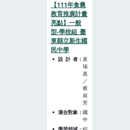
案，並深入了解
剛好巧妙呼應。
【111年食農
農藥對生物及環
閱讀年菜【美味
教育推廣計畫
境的影響。蜜蜂
的真相】1.結合
亮點】一般
生態體驗認知蜜
學生自主學習與
蜂在農業授粉的
型-學校組_臺
閱讀教育，從探
重要，先藉由
東縣立新生國
索網購年菜的食
「蜜蜂觀察箱」
品成分，來反思
民中學
於教室內實際觀
健康安全的飲食
設計者
黃
察蜜蜂(社會組
消費與綠色飲食
瑞
成、臺灣蜜蜂種
消費的關係。2.
真
類、特徵...等)，
引導學生運用
／
再進行校外養蜂
「永續食材指
蔡
場體驗，了解蜂
南」及「食在
叔
產品生產過程，
地、食當季,食
芳
並進行DIY蜂蠟
原形」的概念為
適合對象
國
布的製作。*觀
家中設計一道年
中
察箱借用和養蜂
菜，並能與家人
場體驗皆與松山
學習領域
綜