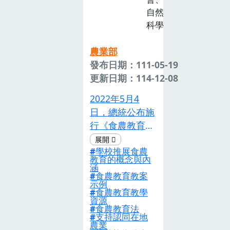
自然
科學
農業部
發布日期：111-05-19
更新日期：114-12-08
2022年5月4
日，總統公布施
行《食農教育
法》，臺灣食農
學校推展食農
教育推動邁向了
教育的概念與內
嶄新的里程碑。
涵
食農教育教案
《食農教育法》
示例
明定以「支持認
食農教育教學
資源
同在地農業、培
食農教育法
支持認同在地
養均衡飲食觀
農業