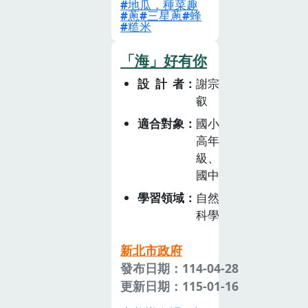
地瓜，種菜趣
蔥
三星蔥
蜂
間團體等，勾勒
糙米
出了全民共同參
與的 ｢全民食農
「海」好有你
教育」願景。學
設計者
謝宗
校是推動食農教
叡
育的重要場域，
《食農教育法》
適合對象
國小
高年
規定主管機關應
級、
協助各級學校及
國中
幼兒園透過課
程、學校午餐供
學習領域
自然
應等，進行食農
科學
教育的學習及實
作、體驗活動，
新北市政府
從小培養對於飲
發布日期：114-04-28
食及農業的理
更新日期：115-01-16
解。因此，食農