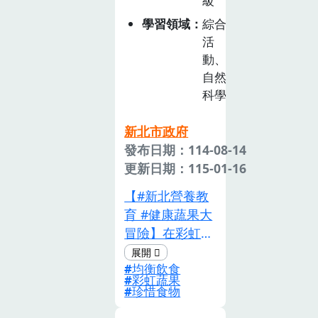
級
知識的結合，提
國家重要政策，
升對永續食物生
學習領域
綜合
學校教育應加以
產的認識。課程
活
重視，以促進學
的設計理念以多
動、
生在當代社會面
面向學習為基
自然
對這些議題的理
礎，包含知識傳
科學
解與表現，成為
授、技能培養和
良好國民與世界
環境意識啟發。
新北市政府
公民。同時，議
該課程的設計核
發布日期：114-08-14
題具跨領域性，
心還在於引導學
更新日期：115-01-16
經由不同領域／
生思考永續發展
科目加以探究，
【#新北營養教
的議題。課程將
有助學生統整各
育 #健康蔬果大
探討如何減少水
領域的學習內
冒險】󠀠在彩虹小
產養殖對環境的
容，更能豐富與
鎮的神奇農場
負面影響，並介
促進核心素養的
均衡飲食
裡，有一根瘦小
紹現代環保養殖
彩虹蔬果
養成。就學校教
且沒精神的紅蘿
珍惜食物
技術及循環經濟
育來說，「食農
蔔——小紅他擔
的概念，鼓勵學