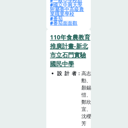
一般型學校組
國立中興大學
番茄無土介質栽
附屬臺中高級農
培的特點，並進
業職業學校
番茄
行牛番茄移植實
番茄面面觀
務操作。3.瞭解
盆栽番茄之品種
110年食農教育
特性、管理方法
推廣計畫-新北
及移植實務操
市立石門實驗
作。番茄加工趣
國民中學
−二級加工1.瞭
解各地的番茄飲
設計者
高志
食與文化。2.學
勳、
顏錫
習油漬及乾燥的
愷、
原理與操作。3.
鄭欣
體驗油漬番茄的
宜、
加工生產流程。
沈櫻
番茄好幸福−三
芳
級服務1.瞭解番