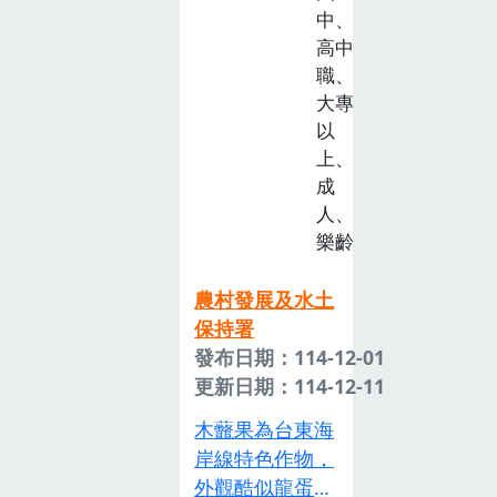
顏色的蔬果，都
中、
在地農業與永續
富含不同的營養
高中
發展。本手冊將
素，是孩子健康
職、
「食農教育」定
成長的重要關
大專
位為「議題」進
鍵！󠀠跟著小紅一
以
行編撰，首先說
起出發，認識蔬
上、
明食農教育的基
果的營養小秘
成
本理念、學習目
密，學習如何均
人、
標、學習主題與
衡飲食、愛上蔬
樂齡
實質內涵，以作
果！󠀠 點擊影
為課程設計與教
片，開啟一場寓
農村發展及水土
學實施的基礎，
教於樂的營養冒
保持署
並提出國小、國
險之旅吧！
發布日期：114-12-01
中、高中不同學
https://www.youtube.com/watch
更新日期：114-12-11
習階段的課程示
v=bXUUNhuzZV4#
木虌果為台東海
例，期望提供教
新北市政府教育
岸線特色作物，
師教學的參考，
局 #均衡飲食#
外觀酷似龍蛋，
共同推動食農教
彩虹蔬果 #健康