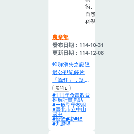
色農產品芥菜
術、
(長年菜)的前世
自然
今生，來引導學
科學
生認識臺灣家家
戶戶必吃年菜-
農業部
長年菜，也是桃
發布日期：114-10-31
園在地的特色農
更新日期：114-12-08
產品芥菜的生長
蜂群消失之謎透
與種植要領，芥
過公視紀錄片
菜的營養價值，
「蜂狂」，認識
並透過芥菜的前
蜂群崩壞症候群
世今生來深入理
111年食農教育
(Colony
解食品加工與在
推廣計畫亮點
Collapse
一般型學校組
地飲食文化的脈
臺北市立中山
Disorder)，探
絡。2.本活動與
國中
討事件的原因及
蜜蜂
蜜
蜂
桃園舉辦的世界
九層塔
可能的解決方
客家博覽會活動