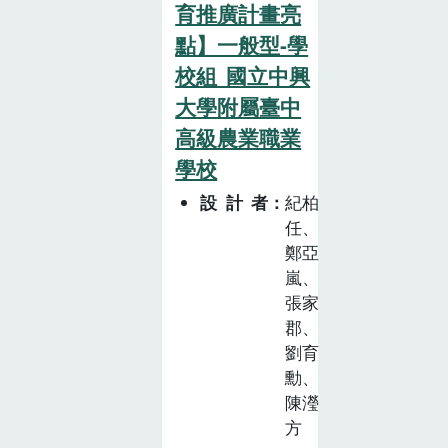
鳳梨相異之處。
育推廣計畫亮
美術課程結合進
2.運用不同方法
行九層塔和蜜蜂
點】一般型-學
切鳳梨，比較切
的素描寫真。校
校組_國立中興
割便利性與食材
園安心餐桌讓自
耗費。3.了解鳳
大學附屬臺中
然資源永續，推
梨不同的加工運
高級農業職業
動友善耕作，了
用。【鳳梨點心
學校
解有機農業及標
時光】1.熟練切
章，並延伸至校
設計者
紀柏
割鳳梨的技巧。
園營養午餐「三
任、
2.切鳳梨薄片，
章一 Q」政策，
鄭亞
製作果乾。3.熬
認識營養午餐菜
嵐、
製鳳梨酥內餡，
單中的健康食
張家
並製作成鳳梨
材。
郡、
酥。4.冠芽利用
劉育
做植栽。【分享
勳、
鳳梨分享愛】1.
陳瀅
將鳳梨的相關知
方
識，融入包裝設