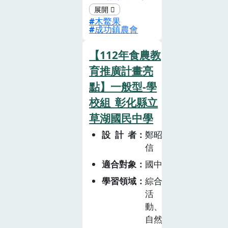
成熟果實的內層
育- 成就每個孩
飲食從小做起 #
木鱉果
紅色假種皮含有
子的美好生活實
營養教育動畫
成功鎮農會
豐富的營養素，
踐。
包含茄紅素、維
【112年食農教
生素B5、膳食纖
育推廣計畫亮
維、礦物質，以
點】一般型-學
及β-胡蘿蔔。因
校組_彰化縣立
為營養密度驚
人，也被喻為
草湖國民中學
「天堂來的果
設計者
鄭昭
實」。從種植故
信
事、作物介紹、
適合對象
國中
延伸料理等方
面，學員能夠全
學習領域
綜合
方位認識木虌
活
動、
果。
自然