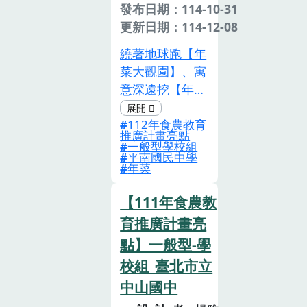
海鮮的目的。體
發布日期：114-10-31
驗活動一:梧棲
更新日期：114-12-08
漁港認識漁港,
繞著地球跑【年
並利用永續海鮮
菜大觀園】、寓
認識水產品體驗
意深遠挖【年菜
活動二:七股蚵
大哉問】 1.每個
田認識七股潟湖
112年食農教育
國家都擁有獨特
浮棚式養殖體驗
推廣計畫亮點
的年菜文化，這
一般型學校組
活動三:一日漁
平南國民中學
些食品反映了各
夫潮間帶生態解
年菜
地的歷史、傳統
說、混水摸蛤抓
和文化價值觀，
【111年食農教
魚、牽罟體驗活
讓人們在新的一
動四:蚵田巡禮
育推廣計畫亮
年裡共享幸福和
認識芳苑在地平
點】一般型-學
祝福。2.各國年
掛式養殖蚵田,
校組_臺北市立
菜既然象徵重要
了解蚵農工作日
的飲食文化，運
中山國中
常體驗活動五:
用探究式教學，