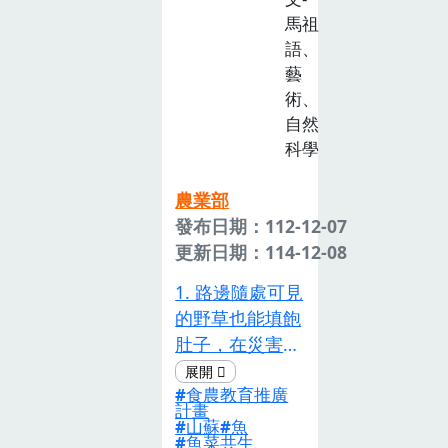
馬祖
語、
藝
術、
自然
科學
農業部
發布日期：112-12-07
更新日期：114-12-08
1. 路邊隨處可見
的野草也能填飽
肚子，在災害發
生時，大 家都
食農教育推廣
盡可能往高處逃
計畫
跑，山上分布著
山蘇
魚
魚菜共生
許多植物，最常