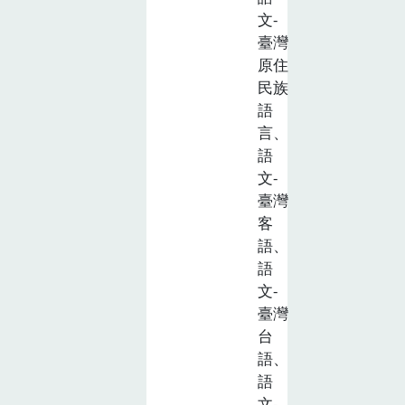
文-
臺灣
原住
民族
語
言、
語
文-
臺灣
客
語、
語
文-
臺灣
台
語、
語
文-