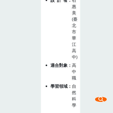
設計者
石
聞頻傳，讓鮮美
惠
的海鮮也被冠上
美
殘忍的血汗之
(臺
名。台灣四面環
北
海，更是 世界
市
的漁業大國，這
華
些議題都與我們
江
切身相關，除了
高
政府應該積極進
中)
行 管理外，消
適合對象
高
費者的行動更可
中
是能影響生產
職
者，進而扭轉未
學習領域
自
來的關鍵力
然
量。 本課程帶
科
領學生藉由在地
學
重要漁產品－鎖