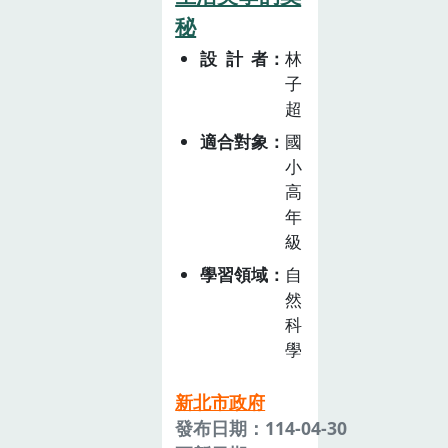
農產品作為課程
生對食物來源的
秘
主軸，梳理雙溪
認識以及地方經
設計者
林
的農產及飲食文
濟與文化的理
子
化。
解。以體驗式學
超
習為基礎，讓學
適合對象
國
生通過實際參與
小
地瓜種植與窯烤
高
體驗，了解食物
年
生產與環境保護
級
之間的密切關
學習領域
自
聯，從實際操作
然
中理解食物生產
科
的過程，並感受
學
農業對地方發展
的重要性。本教
新北市政府
案鏈結「SDG 2:
發布日期：114-04-30
消除飢餓，實現