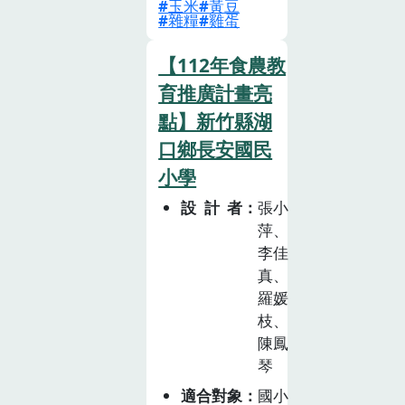
菜的營養價值，
隻友善飼養食農
玉米
黃豆
雜糧
雞蛋
並透過芥菜的前
教育基地，共同
世今生來深入理
參與共融雞隻友
【112年食農教
解食品加工與在
善飼養食農教育
育推廣計畫亮
地飲食文化的脈
體驗。養雞的環
絡。2.本活動與
點】新竹縣湖
境與設備需求、
桃園舉辦的世界
雞舍介紹、瞭解
口鄉長安國民
客家博覽會活動
蛋雞友善飼養的
小學
剛好巧妙呼應。
議題、認識母雞
設計者
張小
閱讀年菜【美味
的生態，以及日
萍、
的真相】1.結合
常照顧母雞的方
李佳
學生自主學習與
式。2.認識母雞
真、
閱讀教育，從探
的營養學，並學
羅媛
索網購年菜的食
習如何幫母雞調
枝、
品成分，來反思
製營養均衡的飼
陳鳳
健康安全的飲食
料。3.瞭解母雞
琴
消費與綠色飲食
飼養空間的清潔
適合對象
國小
消費的關係。2.
保養與消毒維護