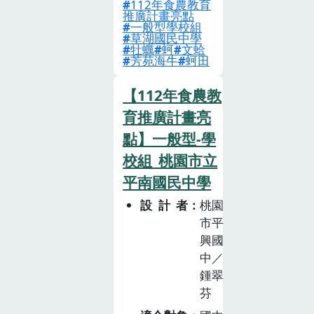
112年食農教育
灣養蚵的型態和
農教育與永續發
何幫助減少環境
推廣計畫亮點
蚵農生產工作細
一般型學校組
展的核心理念，
污染，鏈結食農
草湖國民中學
項,增進認識家
並以實踐操作為
牡蠣
蚵
文蛤
教育中的【飲食
鄉產業。2.利用
芳苑海牛
蚵田
主軸，達成知識
健康與消費】素
蚵刀取蚵肉,實
與實踐相結合教
養（E6：認識飲
【112年食農教
際料理蚵仔煎、
育目標。
食習慣對健康的
蚵仔餅。3.利用
育推廣計畫亮
影響，並選擇健
蚵殼打洞、穿繩
點】一般型-學
康食物），學生
製作採苗器。4.
校組_桃園市立
將反思其飲食行
利用廢棄蚵殼加
為，並鼓勵更多
平南國民中學
以回收製成蚵土
永續消費選擇。
貓頭鷹。認識濕
設計者
桃園
鏈結生活美學與
市平
地的精靈1.認識
創意表達（綜合
興國
文蛤養殖與環境
素養E-B3: 培養
中／
的關係,透過實
生活中的美感體
鍾翠
際觀察了解文蛤
驗與創意表現）
芬
的濾食、吐沙行
在香草美學創作