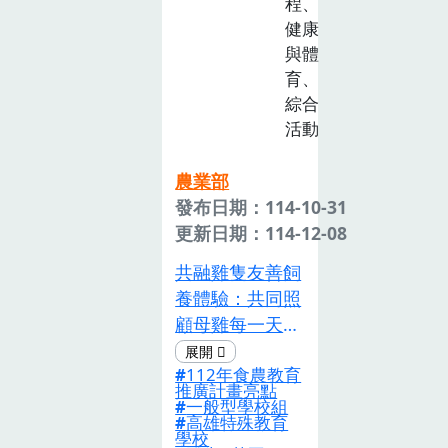
程、
人文歷史脈絡，
健康
以進一步引導學
與體
生理解各國年菜
育、
文化背後每道菜
綜合
所具有的特殊意
活動
涵。話說長年菜
【本是同根生】
農業部
1.以桃園在地特
發布日期：114-10-31
色農產品芥菜
更新日期：114-12-08
(長年菜)的前世
今生，來引導學
共融雞隻友善飼
生認識臺灣家家
養體驗：共同照
戶戶必吃年菜-
顧母雞每一天共
長年菜，也是桃
融體驗1.邀請3
園在地的特色農
112年食農教育
所其他學校的學
推廣計畫亮點
產品芥菜的生長
生(普通生或特
一般型學校組
與種植要領，芥
高雄特殊教育
教生)到本校雞
學校