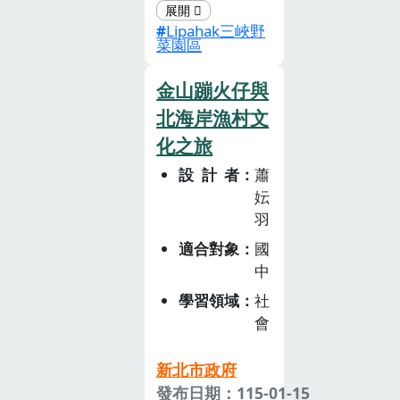
地址：新北市三
綱要」以核心素
Lipahak三峽野
峽區隆恩街158
養作為課程發展
菜園區
號(二)農場介
的主軸，並將
紹：Lipahak三
「議題」融入各
金山蹦火仔與
峽野菜園區位於
領域，可說是重
北海岸漁村文
新北市三峽區隆
要的特色。議題
化之旅
恩街，是一座以
具有時代性、脈
原住民族農耕文
絡性，隨著社會
設計者
蕭
化與生態景觀為
變遷產生、受到
妘
核心所打造的體
羽
關注倡議而列為
驗型農園。園區
國家重要政策，
適合對象
國
名「Lipahak」
學校教育應加以
中
源自原住民族
重視，以促進學
學習領域
社
語，象徵與土
生在當代社會面
會
地、部落文化與
對這些議題的理
自然智慧的連
解與表現，成為
新北市政府
結。這裡不僅是
良好國民與世界
發布日期：115-01-15