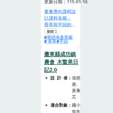
更新日期：115-01-16
糧食安全」與
「SDG 12: 責任
素養導向課程設
消費與生產」。
計課程名稱：
學生將學習如何
香草與芋頭的永
通過選擇當地、
續魔法–探索有
當季農產品來促
寧靜海香草園
機農業與生活美
香草
芋頭
進永續農業，並
學的奧秘設計理
理解永續農業在
念本教案以食農
臺東縣成功鎮
全球糧食安全中
教育與永續發展
農會_木鱉果日
的重要性。活動
目標（SDGs）
強調如何通過負
記2.0
為核心，通過有
責任的消費選擇
機農業與自然美
設計者
張慈
減少對環境的負
學的實作活動，
惠、
擔，學生將理解
讓學生在實際操
黃薈
選擇本地農產品
作中學習香草栽
芯
如何減少碳足跡
培和認識芋頭品
適合對象
國小
與環境損害。在
種，理解這些農
低年