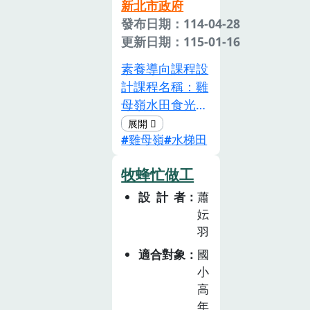
角色，培養從環
以三角網將魚撈
新北市政府
社會和諧功能。
境學習的能力。
起。點火次數越
發布日期：114-04-28
輪祀庄頭的學校
再引入原住民飲
多，代表魚群越
更新日期：115-01-16
學生也會設計一
食文化，如：山
豐富。這些青鱗
些活動讓學生參
素養導向課程設
田燒墾、竹筒煮
魚多在船上現
與，如：認識大
計課程名稱：雞
飯與季節採集，
煮，依大小分級
道公遊戲、演戲
母嶺水田食光設
讓學生理解這些
銷售，是金山漁
給大道公看、創
計理念以「遇見
智慧背後所蘊含
民夏季重要的生
意神豬比賽等活
雞母嶺
水梯田
雞母嶺」為教學
的尊重自然、順
計來源，如今金
動使學生參與地
場域，透過實地
應節氣、就地取
山僅剩二艘蹦火
方祭祀。故本課
牧蜂忙做工
導覽及實作的課
材的精神，培養
船，轉型以觀光
程設計以淡水大
程設計，讓學生
設計者
蕭
其文化理解與反
解說蹦火文化為
道公為學習主
與在地農村文
妘
思力。本課程也
目的。二、教案
軸，認識淡水大
化、自然環境產
羽
重視多感官參與
設計理念「蹦火
道公祭祀文化，
生連結，思考農
適合對象
國
與動手實作，讓
仔」是金山地區
如何以擲筊決定
業生產與社會、
小
學生不僅「聽」
珍貴的傳統捕魚
新的爐主及漢人
環境的關聯，感
高
故事，更能
技法，更蘊含豐
之飲食文化「看
受生活美學。過
年