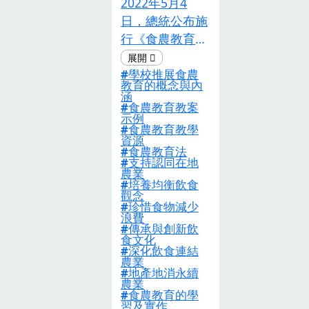
2022年5月4
日，總統公布施
行《食農教育
法》，臺灣食農
學校推展食農
教育推動邁向了
教育的概念與內
嶄新的里程碑。
涵
食農教育教案
《食農教育法》
示例
明定以「支持認
食農教育教學
資源
同在地農業、培
食農教育法
支持認同在地
養均衡飲食觀
農業
念、珍惜食物減
培養均衡飲食
觀念
少浪費、傳承與
珍惜食物減少
浪費
創新飲食文化、
傳承與創新飲
深化飲食連結農
食文化
深化飲食連結
業、地產地消永
農業
續農業」為推動
地產地消永續
農業
方針。透過中央
食農教育的學
習及實作
與地方政府間的