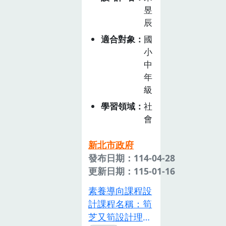
人在此拓墾、番
與食農教育課
文化與永續友善
昱
標、學習主題與
漢交易，在諸多
程。來到這裡可
辰
漁法，兼具教育
實質內涵，以作
不同文化的薈萃
以認識每一種植
與旅遊意義。
為課程設計與教
適合對象
國
下，信仰上的呈
物背後的文化故
「蹦火仔」是金
學實施的基礎，
小
現也是相當的豐
事與生活智慧，
山八景之一，也
並提出國小、國
中
富多元，如：八
讓更多人透過親
是台灣極具文化
中、高中不同學
年
庄大道公、清水
身體驗，理解並
價值的傳統捕魚
習階段的課程示
級
祖師遶境等等都
尊重原住民族與
技法，正式名稱
例，期望提供教
在淡水地區綿傳
學習領域
社
土地共生的價
為「焚寄抄網漁
師教學的參考，
已久。大道公
會
值。二、教案設
法」，起源可追
共同推動食農教
(保生大帝)信仰
計理念本課程以
溯至原住民族時
育- 成就每個孩
源自中國大陸福
新北市政府
原住民野菜文化
代，早年漁民以
子的美好生活實
建同安地區，同
發布日期：114-04-28
為核心，藉由
竹筏或木製船隻
踐。
安地區人民至臺
更新日期：115-01-16
「走讀農園、觀
為工具，後來轉
灣移墾時便把家
素養導向課程設
察野菜、理解飲
為使用「電
鄉神祇一併帶至
計課程名稱：筍
食文化」等歷
土」，將含碳化
臺灣，並建廟祭
芝又筍設計理念
程，引導學生從
鈣的硫磺石與水
祀。而淡水三芝