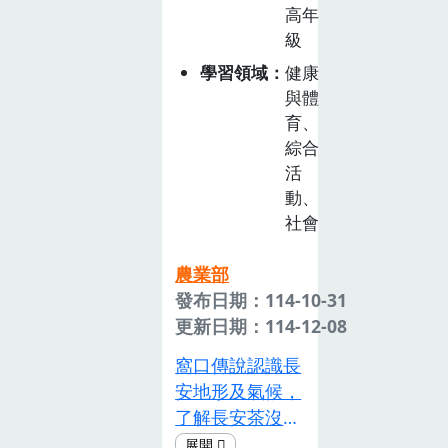
高年
引導學生運用
方式。母雞母雞
級
「永續食材指
我愛你:學習當
學習領域
健康
南」及「食在
個蛋老闆1.烹調
與體
地、食當季,食
雞蛋料理，以及
育、
原形」的概念為
製作各種雞蛋加
綜合
家中設計一道年
工品。2.到社區
活
菜，並能與家人
臨近的農夫市集
動、
共同製作，並將
擺攤，學習如何
社會
實作成果拍照上
販售雞蛋與其加
傳至班級的
工食品。農業有
農業部
google
智慧(智慧農業
發布日期：114-10-31
classroom 繳交
介紹、智慧澆灌
更新日期：114-12-08
作業。
系統建置)1.智慧
農業介紹。2.智
窩口傳說認識長
慧農業應用。3.
安地形及氣候，
智慧澆灌系統建
了解長安茶沒落
置。智慧栽種我
的原因及茶農當