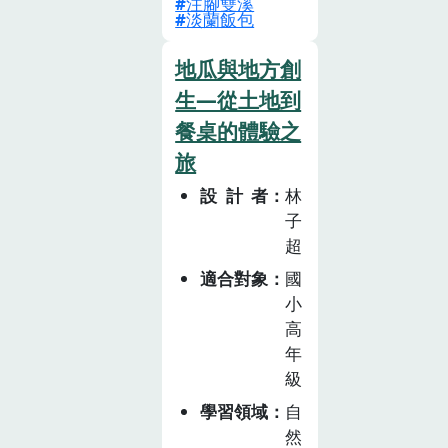
注腳雙溪
新北市雙溪區的
元素，包括社
淡蘭飯包
學習的歷程，課
「注腳雙溪」，
會、自然、藝術
後老師更能透過
是一個詮釋雙溪
與綜合活動等，
地瓜與地方創
知識與經驗的結
文化的空間，以
透過手作、討
生—從土地到
合，培養學生對
淡蘭古道雙溪中
論、創作與食農
環境保護的意
餐桌的體驗之
繼站作為與地方
活動，讓學生能
識。
旅
農產連結，結合
夠在真實脈絡中
地方的黑毛豬、
設計者
林
理解傳統技藝的
山藥、野薑花等
子
美與挑戰，也感
友善農產設計一
超
受到文化保存的
個淡蘭飯包，並
重要性與自身的
適合對象
國
透過解說與實作
參與角色。
小
的歷程，讓學習
高
者實際感受天然
年
的大地食材，並
級
在過程中倡議環
學習領域
自
境保護及綠色飲
然
食的重要性。本