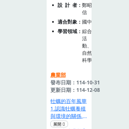
性，並學會如何
「天堂來的果
設計者
鄭昭
體驗農作機會。
在日常生活中選
實」。從種植故
信
此地的地瓜種植
擇有機食品，實
事、作物介紹、
活動不僅是食農
適合對象
國中
踐環保行動。健
延伸料理等方
教育一部分，也
康飲食與環境友
面，學員能夠全
學習領域
綜合
與地方創生緊密
善消費
方位認識木虌
活
相連，讓學生體
（SDG12: 促進
動、
果。
會到農業如何結
永續生產與消費
自然
合觀光、文化等
科學
模式） 本教案
元素推動地方經
強調學生認識並
濟的活絡發展。
農業部
選擇對環境友善
通過體驗活動，
發布日期：114-10-31
的食材，透過香
學生不僅學會如
更新日期：114-12-08
草飲品與食品製
何尊重食物和環
作活動，學生學
牡蠣的百年風華
境，還能理解如
會如何運用自然
1.認識牡蠣養殖
何透過創生計畫
食材來提升飲食
與環境的關係,
推動地方長期發
的健康品質，並
了解不同地區台
展。教案結合食
理解有機農業如