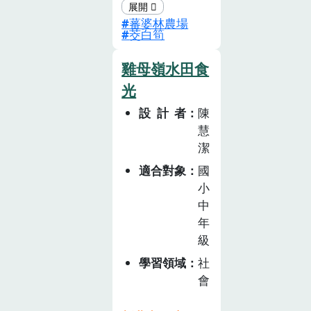
結合在地農業與
真實場域中建立
混合，產生乙炔
地區大道公信仰
蕃婆林農場
文化特色，讓學
對食物來源的理
氣點燃，火光吸
在清咸豐5年(公
茭白筍
生透過學習茭白
解與尊重。課程
引大量青鱗魚聚
元1855年)燕樓
筍的歷史、生態
設計強調素養導
集，故也稱為
雞母嶺水田食
李家捐獻出香
和經濟價值，認
向，將「知識、
「磺火捕魚」。
爐，各庄頭都會
光
識農業在地方社
態度、技能」結
蹦火船在傍晚從
爭迎香爐前往祭
設計者
陳
會中的重要性。
合，培養學生對
金山磺港出發，
拜，形成今日九
慧
透過實作活動，
自然環境、在地
由經驗豐富的
年輪祀八庄大道
潔
學生能體驗茭白
文化與生活飲食
「火長」領航，
公「無廟有像」
筍的種植過程，
的關懷。首先，
適合對象
國
抵達漁場後搜尋
特殊的祭祀方
並加強對生態保
小
透過農場實際踏
魚群，一旦發現
式。八庄大道公
護和可持續農業
中
查觀察野菜，學
魚汛便迅速點
輪祀方式歷史超
的理解。
年
生能辨識不同植
火。「蹦！」一
過二百年，從無
級
物的外觀、習性
聲巨響照亮海
間斷，為淡水、
與用途，並認識
面，青鱗魚驚嚇
學習領域
社
三芝地域民間信
野菜在原住民生
躍出水面，船上
會
仰之表徵，具備
活中扮演的重要
的「海腳」立即
整合三芝、淡水