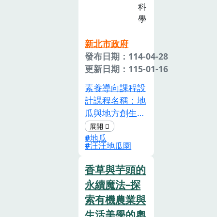
科
課程實施淡蘭飯
學
包的課程之前老
師帶領學員於雙
新北市政府
溪老街進行採
發布日期：114-04-28
買、走讀的過
更新日期：115-01-16
程，讓學習者了
解過去淡蘭古道
素養導向課程設
對於當時交通、
計課程名稱：地
貿易、防守等的
瓜與地方創生—
重要性，更透過
從土地到餐桌的
古蹟的保留認識
地瓜
體驗之旅設計理
汪汪地瓜園
雙溪過去的風華
念本教案以「地
歲月，及因經
方創生」與「食
香草與芋頭的
濟、產業的轉移
農教育」為核
永續魔法–探
使雙溪從繁華到
心，將農業實踐
索有機農業與
沒落的歷程。故
與永續發展目標
本課程將以雙溪
生活美學的奧
相結合，強調學