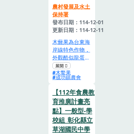
的行動來保護生
學生在課程中學
農村發展及水土
態。另一方面，
習如何通過有機
保持署
學生通過地方創
栽培技術促進植
發布日期：114-12-01
生與農業結合的
物健康，減少化
更新日期：114-12-11
討論，學習如何
學肥料和農藥的
尊重不同地方的
使用，達成環境
木虌果為台東海
文化與經濟，並
保護與永續農業
岸線特色作物，
理解本地化經濟
發展的目標，並
外觀酷似龍蛋，
的重要性。本教
鏈結與食農教育
成熟果實的內層
案設係培養學生
中的【農業與環
木鱉果
紅色假種皮含有
成功鎮農會
的環境意識與公
境】素養要求
豐富的營養素，
民責任感，教案
（E4：瞭解農業
包含茄紅素、維
【112年食農教
案場「汪汪地瓜
對環境保護及永
生素B5、膳食纖
育推廣計畫亮
園」位於金山地
續發展的價
維、礦物質，以
區，具有獨特的
點】一般型-學
值），學生將理
及β-胡蘿蔔。因
地理與農業資
解有機土壤對農
校組_彰化縣立
為營養密度驚
源，這提供學生
作物生長重要
人，也被喻為
草湖國民中學
一個親近土地、