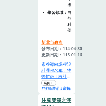
「看」野菜、
富的歷史脈絡與
牲」。
程中安排互動討
級
「觸」摸植物，
漁村智慧。為了
論，幫助學生理
甚至透過料理或
讓學生認識這項
學習領域
自
解討論農業轉
簡單加工體驗
然
具文化價值的捕
型、環境保護及
科
「品嚐」其風
魚方式，本課程
資源永續，鼓勵
學
味。期許提升學
以「金山蹦火
學生關心在地農
生的學習動機與
仔」為主題，設
村文化，甚至願
新北市政府
印象，加深對知
計結合知識學習
意參與在地相關
發布日期：114-04-30
識的內化。最
與體驗活動的課
保存推廣活動，
更新日期：115-01-16
後，課程引導學
程，引導學生從
並產生對家鄉的
生關注生態永續
自然與人文的視
素養導向課程設
認同感，培養對
與飲食教育，理
角，認識北海岸
計課程名稱：牧
土地、食物和環
解野菜不僅是餐
的傳統漁法及青
蜂忙做工設計理
境的尊重。
桌上的食材，更
鱗魚的生態特
念日常生活中我
承載了族群智慧
性，進一步思考
牧蜂農莊
蜜蜂
們都吃過蜂蜜，
與環境倫理。學
文化傳承與環境
但這些蜂蜜是怎
生能在學習過程
永續的意義。課
注腳雙溪之淡
麼來的呢？只有
中培養出尊重自
程設計以「北海