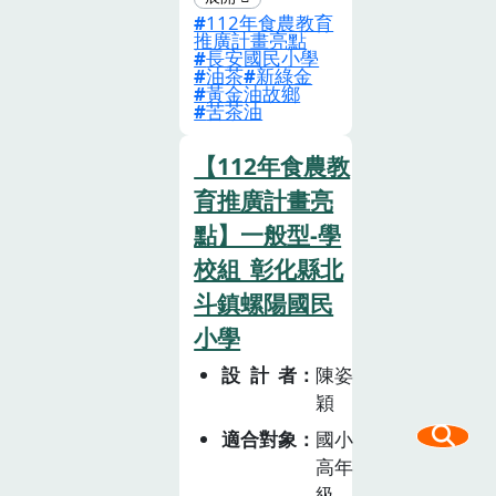
真行(玉米/黃
112年食農教育
初為了自給榨油
推廣計畫亮點
豆、栽植體驗與
栽種小果種油茶
長安國民小學
油茶
新綠金
實作)1.雜糧作物
樹，進而華麗轉
黃金油故鄉
介紹。2.玉米/
身成立新竹縣第
苦茶油
黃豆栽種體驗與
一個油茶樹產銷
【112年食農教
實作。參訪體驗
班的故事。苦茶
參訪友善蛋雞場
初相識認識原生
育推廣計畫亮
或雜糧生產有機
小果種油茶樹，
點】一般型-學
農場或有機生態
介紹台灣各地油
校組_彰化縣北
農場。農場主分
茶樹栽種區以及
斗鎮螺陽國民
享
長安成立的新竹
小學
縣第一個油茶樹
產銷班。認識苦
設計者
陳姿
茶油的營養價
穎
值，並能與其他
適合對象
國小
油品做比較。食
高年
在安心閱讀「環
級