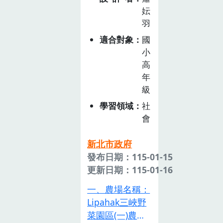
規定主管機關應
妘
協助各級學校及
羽
幼兒園透過課
適合對象
國
程、學校午餐供
小
應等，進行食農
高
教育的學習及實
年
作、體驗活動，
級
從小培養對於飲
學習領域
社
食及農業的理
會
解。因此，食農
教育在學校體系
新北市政府
的定位及課程發
發布日期：115-01-15
展等策略研發，
更新日期：115-01-16
便成為落實食農
一、農場名稱：
教育的關鍵議
Lipahak三峽野
題。「十二年國
菜園區(一)農場
民基本教育課程