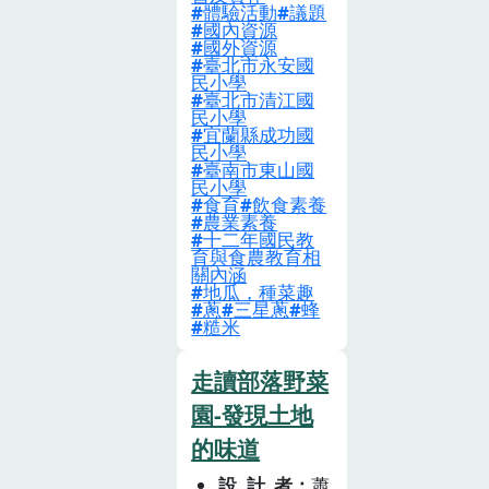
體驗活動
議題
橫向串聯、垂直
國內資源
國外資源
整合，鼓勵民間
臺北市永安國
民小學
非營利組織及各
臺北市清江國
公民團體共同協
民小學
宜蘭縣成功國
力，以期將食農
民小學
教育之推動對象
臺南市東山國
民小學
涵蓋家庭、學
食育
飲食素養
農業素養
校、政府部門、
十二年國民教
農民團體、食品
育與食農教育相
關內涵
業者、社區與民
地瓜，種菜趣
蔥
三星蔥
蜂
間團體等，勾勒
糙米
出了全民共同參
與的 ｢全民食農
走讀部落野菜
教育」願景。學
園-發現土地
校是推動食農教
的味道
育的重要場域，
《食農教育法》
設計者
蕭