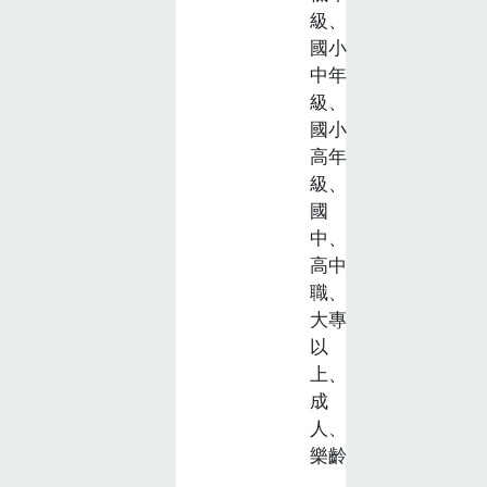
食農教育素養與
業技術對環境、
級、
核心能力方面，
健康及生活美感
國小
教案符合國小
的積極影響。設
中年
五、六年級學生
計理念旨在促進
級、
的核心素養發展
學生對有機農
國小
目標，特別是在
業、自然資源保
高年
以下方面【農
護及美學價值的
級、
業與環境E4】、
國
深刻認識，並讓
【飲食消費與生
中、
他們掌握將環保
活型態E10】 與
高中
與生活結合實踐
【飲食消費與生
職、
方法。本教案符
活型態E9】，學
大專
合以下符合食農
以
生透過地瓜種
教育與SDGs的
上、
植，能夠理解農
指標：農業與環
成
業活動對環境的
境保護（SDG2:
人、
影響，並探索如
確保糧食安全，
樂齡
何通過友善環境
促進永續農業）