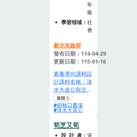
物的來源、食物
年
康，同時展現出
目逐年遞減，
與在地的關係，
級
原住民族順應自
2020年時只剩
能依據個人需求
學習領域
社
然、尊重土地的
富吉268號），
做出適切及安心
會
農事智慧。為推
於2022年起結
的選擇。參與食
動原住民族產業
合磺港漁村推出
農體驗活動，瞭
新北市政府
與文化發展，園
陸上海陸導覽，
解各種農業活
發布日期：114-04-29
區積極配合新北
讓遊客體驗百年
動、關懷自然與
更新日期：115-01-16
市政府「特色
漁村生活、製作
環境，進而覺察
農‧主題遊」產
魚乾、海釣與親
農業的多功能性
素養導向課程設
業品牌策略，並
手點火把等活
與價值，並支持
計課程名稱：淡
串聯過往原民產
動。每年5月至9
在地農業與永續
水大道公與北海
業推動成果，將
月夜間海上蹦火
發展。本手冊將
岸農業信仰設計
農業、文化、教
點魚，透過火光
「食農教育」定
樹林口農場
理念淡水，在北
淡水大道公
育與觀光相結
與炸聲吸引青鱗
位為「議題」進
臺灣的開發史中
合，發展出具有
魚，呈現令人驚
行編撰，首先說
佔有很重要的地
筍芝又筍
在地精神與文化
豔的光影漁獲奇
明食農教育的基
位，不管是在漢
特色的農事體驗
觀，並行銷在地
本理念、學習目
設計者
宋