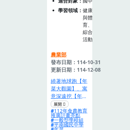
為等現象。2.料
適合對象
國中
活動中，學生學
理炒文蛤、文蛤
學習領域
健康
習如何通過自然
湯、文蛤蒸蛋。
與體
栽培的香草來進
永續海鮮與海鮮
育、
行創意表達，提
指南引導學生認
綜合
升對自然美感的
識海鮮指南,並
活動
覺察力，並將植
透過低碳足跡的
物應用於裝飾、
飲食,達到永續
農業部
療癒和日常生活
海鮮的目的。體
發布日期：114-10-31
中，豐富生活質
驗活動一:梧棲
更新日期：114-12-08
量。這符合【綜
漁港認識漁港,
合素養E-B3】要
繞著地球跑【年
並利用永續海鮮
求，學生將透過
菜大觀園】、寓
認識水產品體驗
觀察與手作活
意深遠挖【年菜
活動二:七股蚵
動，提升對環境
大哉問】 1.每個
田認識七股潟湖
與生活美感的感
112年食農教育
國家都擁有獨特
浮棚式養殖體驗
推廣計畫亮點
知。此教案培養
的年菜文化，這
一般型學校組
活動三:一日漁
平南國民中學
學生們對自然資
些食品反映了各
夫潮間帶生態解
年菜