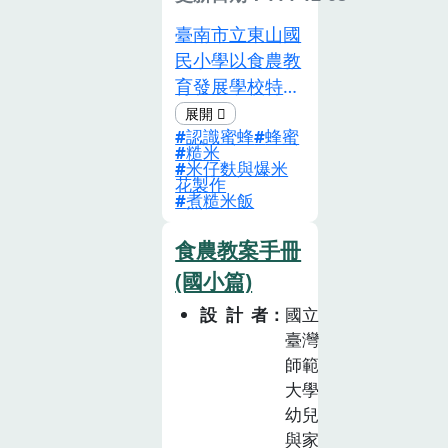
臺南市立東山國
民小學以食農教
育發展學校特色
課程，統整食農
認識蜜蜂
蜂蜜
教育與生態教
糙米
育，透過與在地
米仔麩與爆米
花製作
青農合作共同發
煮糙米飯
展「東山青」校
本課程。課程共
食農教案手冊
分兩大部份，分
(國小篇)
別針對三年級與
設計者
國立
五年級的學生，
臺灣
以「農業生產與
師範
環境」為本，融
大學
合「飲食健康與
幼兒
消費」及「飲食
與家