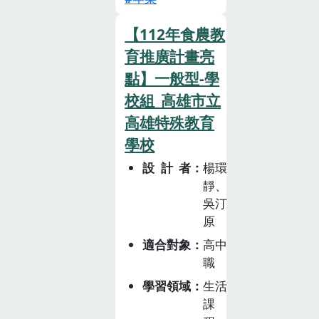
源的關懷與責任
地的歷史、傳統
說、混水摸蛤抓
感。學生將從中
和文化價值觀，
【112年食農教
魚、牽罟體驗活
體會到自然農法
讓人們在新的一
動四:蚵田巡禮
育推廣計畫亮
對促進生態平衡
年裡共享幸福和
認識芳苑在地平
點】一般型-學
的重要性，並發
祝福。2.各國年
掛式養殖蚵田,
校組_高雄市立
展出對永續生活
菜既然象徵重要
了解蚵農工作日
方式的理解。透
的飲食文化，運
高雄特殊教育
常體驗活動五:
過將環保行動融
用探究式教學，
學校
芳苑海牛認識彰
入日常生活中，
引導學生從宏觀
化縣第一個「傳
設計者
楊環
學生不僅能夠實
探索世界各國年
統知識與實踐」
靜、
踐健康飲食與環
菜的飲食文化，
類別的無形文化
吳汀
境保護，更能成
到微觀蒐集中國
資產:芳苑海牛
原
為推動永續發展
年菜的飲食文化
適合對象
高中
的積極參與者。
與其代表的文化
職
意涵，其涉及的
學習領域
生活
地理資源、農業
課
與環境的發展及