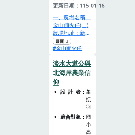
種植原民作物的
公民。同時，議
更新日期：115-01-16
耕地，更是一座
題具跨領域性，
讓文化重現、生
一、農場名稱：
經由不同領域／
態教育並進的學
金山蹦火仔(一)
科目加以探究，
習場域。農園主
農場地址：新北
有助學生統整各
要栽培部落傳統
市金山區磺港路
領域的學習內
野菜與原生植
金山蹦火仔
69號(二)農場介
容，更能豐富與
物，如：昭和
紹：磺港富吉
促進核心素養的
淡水大道公與
菜、龍葵、馬齒
268號以世界僅
養成。就學校教
莧、刺莧、野莧
北海岸農業信
存的磺火漁船
育來說，「食農
等，皆為原住民
「富吉268號」
教育」可說是當
仰
族飲食文化中的
為核心，致力保
代社會重要的新
設計者
蕭
重要作物。在種
存與傳承金山
興議題。「民以
妘
植方式上，園區
「蹦火仔」磺火
食為天」，飲食
羽
融合傳統農法與
漁法。（蹦火仔
可以連結從「土
適合對象
國
現代友善耕作技
2015起被登入
地到餐桌」的過
小
術，維護生物多
為新北市文化資
程，透過瞭解食
高
樣性與土地健
產，作業船隻數