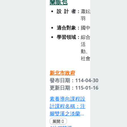
蘭飯包
蜜蜂採蜜這麼簡
然、珍惜食物、
岸的傳統漁法」
單嗎？這些蜜蜂
設計者
蕭妘
理解文化多樣性
與「認識青鱗
是如何忙做工的
羽
的態度，並能將
魚」為主軸，學
呢？蜂農又需要
適合對象
國中
這些理念延伸到
生將了解蹦火漁
做哪些農事才能
日常生活中，實
法的歷史演變、
學習領域
綜合
產出好吃的蜂蜜
踐「知行合一」
操作方式、傳統
活
呢？透過本課程
的素養目標。
到科學原理、文
動、
讓學生在課堂中
化價值、觀察青
社會
學習蜜蜂的知
鱗魚的特性。透
識，了解我們平
過實際觀察與模
新北市政府
時說的蜜蜂
擬體驗，激發學
發布日期：114-04-30
(honey bee)的
生對在地文化的
更新日期：115-01-16
種類及釀蜜的過
認同感與尊重，
程，老師在課堂
素養導向課程設
並延伸到對海洋
上教授知識，再
計課程名稱：注
資源與生態保育
帶學生到農場實
腳雙溪之淡蘭飯
的關注。本課程
際做體驗，透過
包設計理念位於
結合跨領域學習
實際的經驗獲得