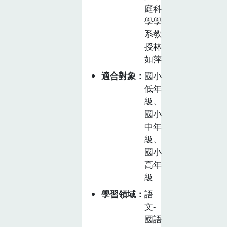
生活與文化」，
庭科
「東山青」校本
學學
課程包括：「蜜
系教
秘」(6 節 ) 與
授林
「糙之在己」(8
如萍
節 )，合計 14
適合對象
國小
節課程。
低年
級、
國小
中年
級、
國小
高年
級
學習領域
語
文-
國語