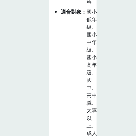
容
山蕉。從香蕉黑
適合對象
國小
金歷史故事的到
低年
獨特創新的全食
級、
料理，讓遊客認
國小
識香蕉的各種好
中年
處及重要性，培
級、
養辨識與選擇好
國小
香蕉的能力；介
高年
紹慣性農法與友
級、
善農法的差異介
國
紹，讓遊客了解
中、
農場維持生態、
高中
生產和生活之間
職、
的平衡，讓這塊
大專
土地的美好能夠
以
永續發展下去，
上、
進而認同並支持
成人