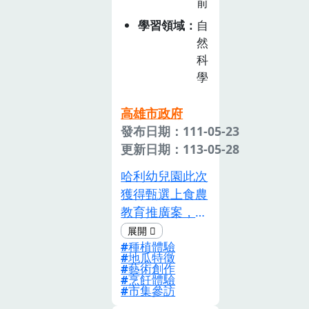
前
作為食魚教案設
計的題材，導入
學習領域
自
永續漁業議題，
然
再與食育協會老
科
師共同協助社區
學
開發教具，並培
高雄市政府
訓社區操作教具
發布日期：111-05-23
及解說能力，帶
更新日期：113-05-28
領民眾認識台灣
島上逐漸消失的
哈利幼兒園此次
漁法，了解不同
獲得甄選上食農
漁法對生態的影
教育推廣案，非
響程度，並介紹
常感謝高雄市農
牽罟的發展與原
種植體驗
業局給予我們這
理、牽罟班的意
地瓜特徵
麼珍貴的學 習
藝術創作
義、捕獲的魚種
烹飪體驗
經驗，學校課程
市集參訪
種類，對應台灣
主題正進行 ~ 奇