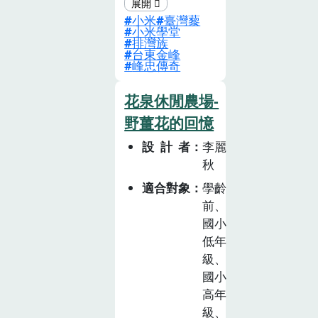
更是生活文化，
小米
臺灣藜
但隨著社會與經
小米學堂
濟的發展，許多
排灣族
台東金峰
小米品種跟著流
峰忠傳奇
失。小米學堂展
出排灣族與小米
花泉休閒農場-
共同生活的軌
野薑花的回憶
跡，透過藜不開
設計者
李麗
米的活動來了解
秋
小米與排灣族的
文化吧！
適合對象
學齡
前、
國小
低年
級、
國小
高年
級、