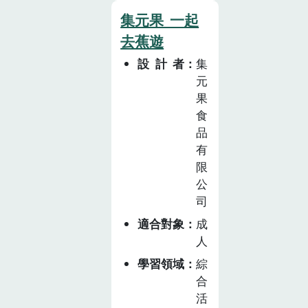
一般比正常蔬果
集元果_一起
更便宜，對製作
去蕉遊
蔬果汁而言，是
設計者
集
一種經濟實惠的
元
蔬果採購選擇。
果
一般消費者購買
食
醜蔬果則有助於
品
保護環境，減少
有
農業生產端的浪
限
費，透過教案設
公
計希望為醜蔬果
司
正名，讓更多人
適合對象
成
認識醜蔬果的價
人
值。
學習領域
綜
合
活