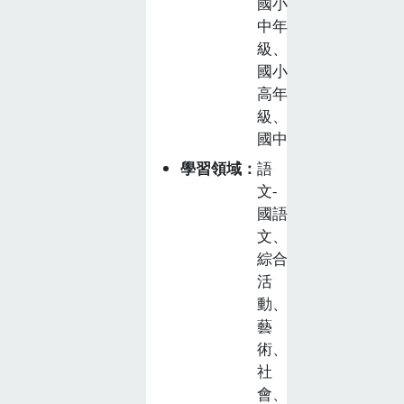
國小
並透過展演方式
中年
呈現宣導解決策
級、
略的方式。
國小
高年
級、
國中
學習領域
語
文-
國語
文、
綜合
活
動、
藝
術、
社
會、