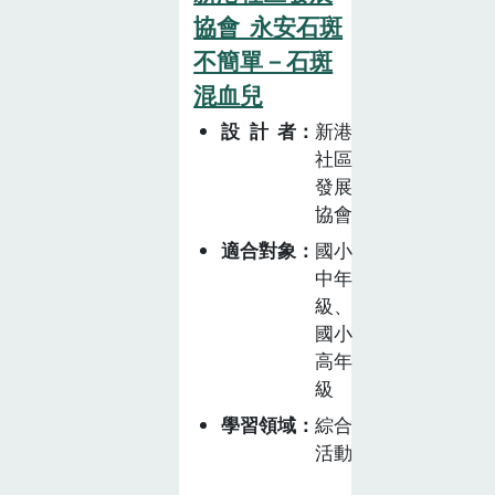
魚子產業倚靠養
協會_永安石斑
殖或捕撈取得烏
不簡單－石斑
魚後，再加工成
混血兒
烏魚子，需要分
設計者
新港
工合作一起完
社區
成。
發展
協會
適合對象
國小
中年
級、
國小
高年
級
學習領域
綜合
活動