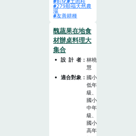
彰化
土肉桂
利益社會」為核
279順福天然農
心理念。期望透
場
友善耕種
過體驗活動，讓
參與的學員、親
醜蔬果在地食
子、師生們親近
材辦桌料理大
大自然，認識農
村、了解台灣土
集合
肉桂特性及功能
設計者
林曉
和應用，透過五
慧
感體驗，讓大家
適合對象
國小
更認識人、環境
低年
及食物的聯結。
級、
讓消費者了解，
國小
選擇友善土地、
中年
實行自然有機農
級、
法的食物，才是
國小
對環境的善循
高年
環。