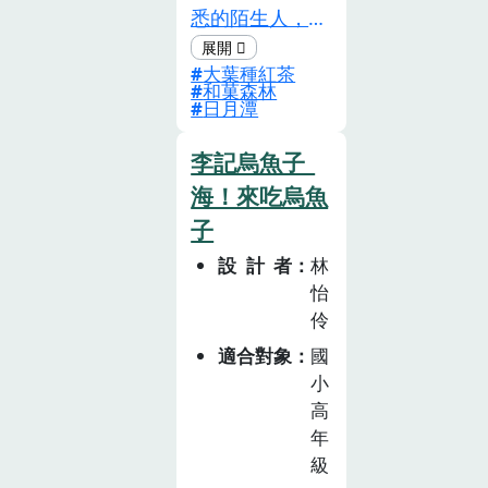
悉的陌生人，從
廣告台詞中的一
大葉種紅茶
芯二葉是什麼開
和菓森林
始，實際在茶園
日月潭
中探索，以及大
葉種紅茶、小葉
李記烏魚子_
種紅茶，茶葉差
海！來吃烏魚
異性等；透過實
子
際製茶體驗，讓
設計者
林
孩子們對紅茶多
怡
一份熟悉感。而
伶
包裝上的產地認
適合對象
國
證、產銷履歷標
小
章，則呈現出在
高
地茶農對環境和
年
土地的疼惜。最
級
後提供當地精緻