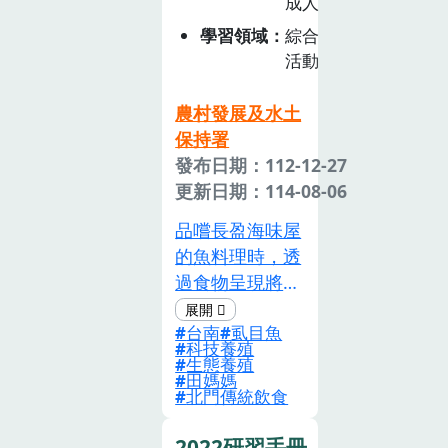
成人
學習領域
綜合
活動
農村發展及水土
保持署
發布日期：112-12-27
更新日期：114-08-06
品嚐長盈海味屋
的魚料理時，透
過食物呈現將大
海複製到漁塭的
台南
虱目魚
永續理念傳達給
科技養殖
大家。 進階說
生態養殖
田媽媽
明榮獲神農獎的
北門傳統飲食
三養哲學，養
土、養水、再養
2022研習手冊