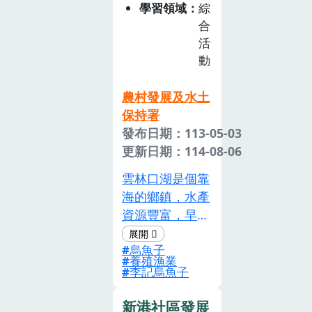
化紅茶讓孩子們
學習領域
綜
品茶，培養從小
合
選擇在地生產的
活
動
高優質紅茶的能
力。
農村發展及水土
保持署
發布日期：113-05-03
更新日期：114-08-06
雲林口湖是個靠
海的鄉鎮，水產
資源豐富，早期
在地民眾都會在
烏魚子
冬季的時候於家
養殖漁業
門口曬烏魚子，
李記烏魚子
也是「冬天團
圓」的記憶。烏
新港社區發展