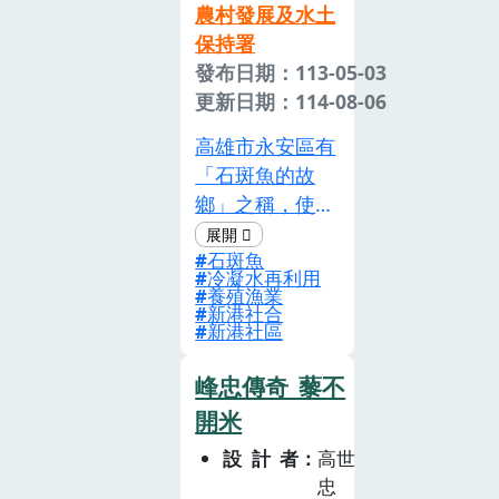
農村發展及水土
保持署
發布日期：113-05-03
更新日期：114-08-06
高雄市永安區有
「石斑魚的故
鄉」之稱，使用
「鑽石水」和不
石斑魚
用藥的養殖方
冷凝水再利用
式，養成永安社
養殖漁業
新港社合
區特有養殖方
新港社區
式。藉由食農教
育向學生推廣及
峰忠傳奇_藜不
說明循環經濟的
開米
實際作為，以及
設計者
高世
生態維護與生產
忠
並重的成功案