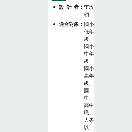
性，了解東勢林
設計者
李玫
場野菜與商業生
翎
產蔬菜的差異，
適合對象
國小
並帶入野菜的烹
低年
調應用，從認識
級、
本土野生植物的
國小
用途及對環境生
中年
態上的價值，促
級、
使民眾願意關心
國小
生活中的野生植
高年
物，進而產生保
級、
護的動機，讓既
國
有的教案導入之
中、
永續議題更切合
高中
職、
主題，並申請特
大專
色農遊場域。
以