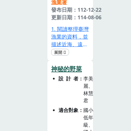
漁業署
造及食用方式。
發布日期：112-12-22
原來好好養魚，
更新日期：114-08-06
好好吃魚，也能
為永續漁業盡一
1. 閱讀整理臺灣
份心力。
漁業的資料，並
描述近海、遠洋
與養殖漁業的特
點。2. 能透過閱
讀與摘取資料，
神秘的野菜
理解人類因為科
設計者
李美
學技術的演進，
麗、
而對全球海洋生
林慧
態有著嚴重的
君
影響，進而影響
適合對象
國小
漁業未來的發
低年
展。3. 能探究漁
級、
業問題的原因，