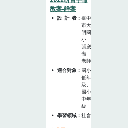
魚。介紹多物種
教案-詳案
生態鏈養殖法，
設計者
臺中
結合科系化養殖
市大
系統水聚寶與造
明國
流機，示範人道
小
處理法活締教學
張崴
。從魚塭到餐
耑
桌，同時身為生
老師
產者與食材運用
適合對象
國小
者，我們將虱目
低年
魚全魚利用，融
級、
入地方鹽業文化
國小
與保存食料理搭
中年
配，消費者享用
級
米其林必比登推
學習領域
社會
薦魚料理，同時
了解的各部位構