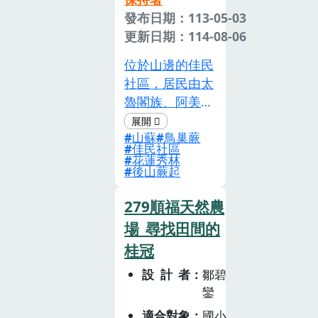
發布日期：113-05-03
更新日期：114-08-06
位於山邊的佳民
社區，居民由太
魯閣族、阿美族
和布農族所組
山蘇
鳥巢蕨
成，山蘇曾經是
佳民社區
在地居民重要的
花蓮秀林
後山蕨起
經濟來源，也是
在地居民的食物
279順福天然農
之一。山蘇除了
場_尋找田間的
當成鮮食蔬菜之
外，社區發展出
桂冠
了加工、清潔、
設計者
鄒碧
美容等用途。這
鑾
次要顛覆大家對
適合對象
國小