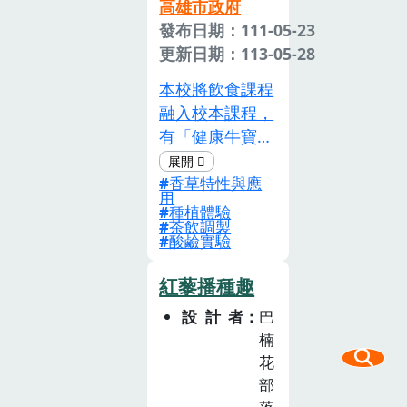
高雄市政府
確的飲食知識，
發布日期：111-05-23
學習對食物、生
更新日期：113-05-28
產者和環境的尊
重與感恩。在孩
本校將飲食課程
子的生命 歷程
融入校本課程，
是個難忘的體驗
有「健康牛寶
教育！
寶」教師專業社
香草特性與應
群、規劃飲食教
用
案。本學年度
種植體驗
茶飲調製
以「香草植物」
酸鹼實驗
為軸心設計課程
融入生活、健康
紅藜播種趣
與體育和自然與
設計者
巴
生活科技等領
楠
域。 「我會喝
花
有機香草飲」課
部
程引導學童種植