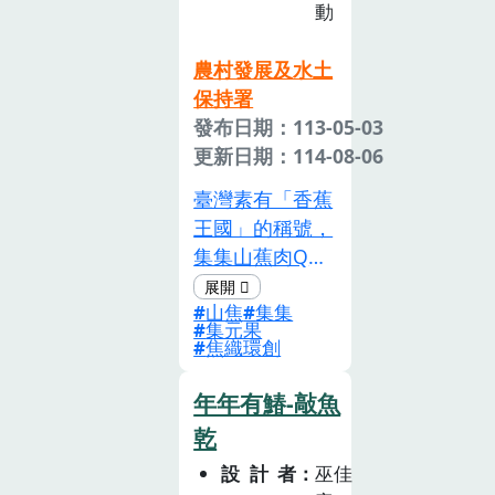
動
農村發展及水土
保持署
發布日期：113-05-03
更新日期：114-08-06
臺灣素有「香蕉
王國」的稱號，
集集山蕉肉Q、
香甜又可口，更
山焦
集集
是曾在日治時代
集元果
指名為日本皇宮
焦織環創
中的御用貢品。
藉由「一起去蕉
年年有鰆-敲魚
遊」活動，介紹
乾
集集特殊的氣候
設計者
巫佳
和環境造就美味