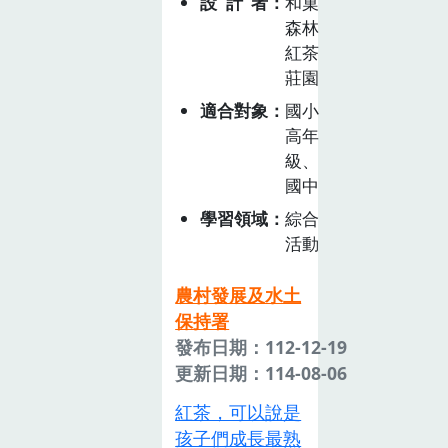
設計者
和菓
語）」的食用方
森林
式，是澎湖人難
紅茶
以忘懷的傳統零
莊園
嘴。透過魚乾及
產業發展的主要
適合對象
國小
活動設計，引導
高年
親子認識澎湖因
級、
漁撈而發展出來
國中
的特色產業，現
學習領域
綜合
場還能學習在地
活動
澎湖人的魚乾料
理方式，現學現
農村發展及水土
吃！
保持署
發布日期：112-12-19
更新日期：114-08-06
紅茶，可以說是
孩子們成長最熟