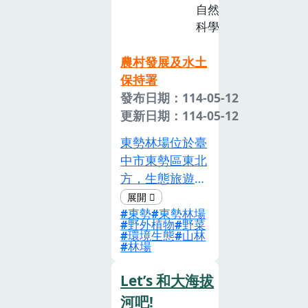
自然
科學
農村發展及水土
保持署
發布日期：114-05-12
更新日期：114-05-12
東勢林場位於臺
中市東勢區東北
方，生態旅遊、
休閒娛樂、森林
東勢
東勢林場
遊憩等多角化經
野外植物
野菜
營，在環境教育
環境生態
山林
林場
推動有著豐富的
經驗，從觀察野
Let’s 和大海拔
外植物的樣貌、
河吧!
辨別野菜的可食