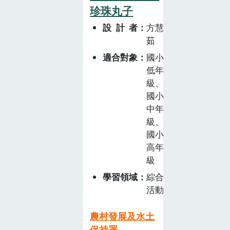
珍珠丸子
設計者
方慧
茹
適合對象
國小
低年
級、
國小
中年
級、
國小
高年
級
學習領域
綜合
活動
農村發展及水土
保持署