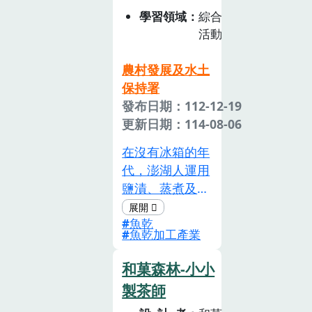
在地的飲食文
學習領域
綜合
化。
活動
農村發展及水土
保持署
發布日期：112-12-19
更新日期：114-08-06
在沒有冰箱的年
代，澎湖人運用
鹽漬、蒸煮及日
曬三大祕技，保
魚乾
存得來不易的漁
魚乾加工產業
獲，後續的料理
食用則延伸了敲
和菓森林-小小
魚乾的方法，以
製茶師
及「醬油糖（台