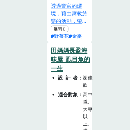
透過豐富的環
境，藉由寓教於
樂的活動，帶給
參與者認識宜蘭
野薑花
金棗
特色的野薑花及
金棗的利用，並
田媽媽長盈海
提供農業療育的
味屋_虱目魚的
價值。
一生
設計者
謝佳
歆
適合對象
高中
職、
大專
以
上、