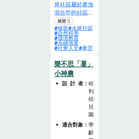
尾社區屬於農漁
混合型的社區，
早期居民大多以
後龍
水尾社區
牽罟捕撈漁獲維
自然科學
生，每年辦理一
環境教育
永續漁業
次大型的海上牽
社會人文
牽罟
罟活動，提供漁
產料理體驗，近
樂不思「薯」
期運用在地農產
小神農
黑豆、黑米開發
設計者
哈
產品，教案以
利
「牽罟」結合漁
幼
村飲食與文化為
兒
主題，與專家共
園
同調查社區沿岸
適合對象
學
的魚種，建置海
齡
岸生態資料庫，