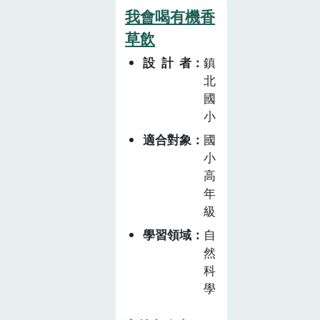
海鮮選擇指南宣
妙的葉子，結合
我會喝有機香
導如何謹慎地選
食農教育的計
草飲
魚，逐步影響漁
畫，讓孩子們在
業的生產及消費
設計者
鎮
實際種植地 瓜
生態
北
的過程中，認識
國
不同的種植方
小
式，透過食農教
適合對象
國
育課程，他們的
小
觀察力更為提
高
升，親自對自
年
己所種植的地瓜
級
葉及地瓜澆水、
照顧，培養出負
學習領域
自
責認真的態度，
然
彼此之間會做一
科
學
系列的探究 與
討論，並習得正