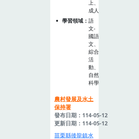
上、
成人
學習領域
語
文-
國語
文、
綜合
活
動、
自然
科學
農村發展及水土
保持署
發布日期：114-05-12
更新日期：114-05-12
苗栗縣後龍鎮水