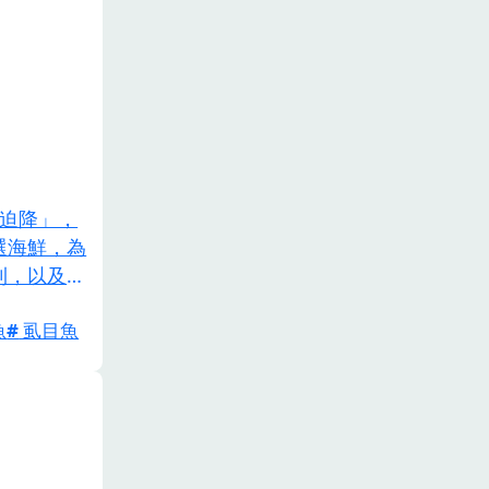
的迫降」，
選海鮮，為
則，以及為
hoot!
魚
虱目魚
讀資訊、分
魚』料理之
多多食用」