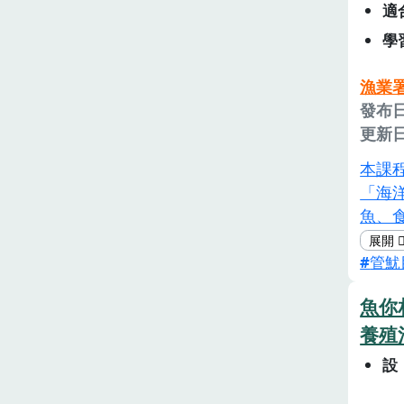
適
學
漁業
發布日
更新日
本課
「海
魚、
業相
管魷
物實
程設
魚你
洋的
養殖
分享
設