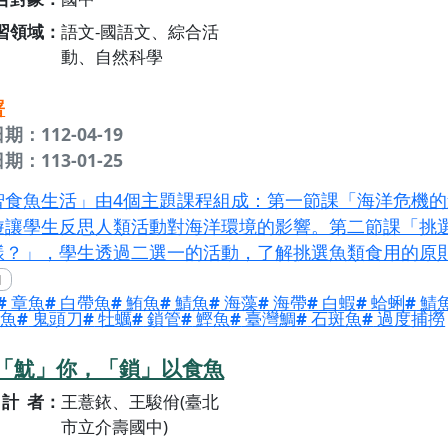
習領域
語文-國語文、綜合活
動、自然科學
署
期：112-04-19
期：113-01-25
智食魚生活」由4個主題課程組成：第一節課「海洋危機
遊讓學生反思人類活動對海洋環境的影響。第二節課「挑
樣？」，學生透過二選一的活動，了解挑選魚類食用的原
依據這些原則挑選海鮮。第三節課「洞察『鮮』機」，在Ka
章魚
白帶魚
鮪魚
鯖魚
海藻
海帶
白蝦
蛤蜊
鯖
中提供學生各種海洋生物的生活環境資訊，讓學生透過閱
魚
鬼頭刀
牡蠣
鎖管
鰹魚
臺灣鯛
石斑魚
過度捕撈
訊，認識各種海鮮是否屬於建議食用。第四節課「我們『
距離」，以「建議食用」的海鮮食材，設計「安心食用、
「魷」你，「鎖」以食魚
單及菜名，將正確的海鮮食用觀念落實到生活中。
計者
王薏銥、王駿佾(臺北
市立介壽國中)