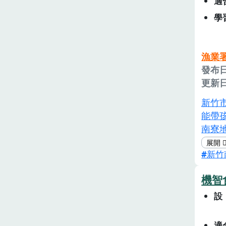
適
學
漁業
發布日
更新日
新竹
能帶
南寮
漁港
新竹
除了
烹煮
機智
合平
造船
設
人。
適