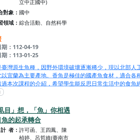
立中正國中)
合對象
國中
習領域
綜合活動、自然科學
署
期：112-04-19
期：113-01-25
是臺灣原生魚種，因野外環境破壞逐漸稀少，現以北部人
尤以宜蘭為主要產地。香魚是極佳的國產魚食材，適合各
透過本次課程的介紹，希望學生能反思日常生活中的食魚
辨香魚的外形，與其他魚類做區隔。接著融入學科概念，
產魚的優點，期能在未來飲食中，選擇食用養殖的國產魚
的漁獲。除此之外也進行實作，讓學生能熟悉香魚料理的
虱目」想，「魚」你相遇
饋帶回家中，進而影響家中的飲食習慣，達到推廣香魚的
虱目魚的起承轉合
計者
許可函、王四鳳、陳
楨婷、呂哲維(臺南市