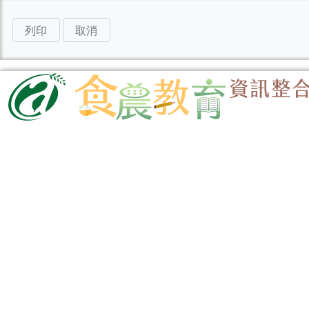
列印
取消