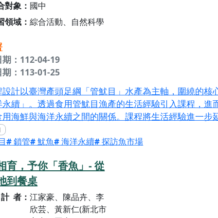
合對象
國中
習領域
綜合活動、自然科學
署
期：112-04-19
期：113-01-25
程設計以臺灣產頭足綱「管魷目」水產為主軸，圍繞的核
洋永續」。透過食用管魷目漁產的生活經驗引入課程，進
食用海鮮與海洋永續之間的關係。課程將生活經驗進一步
關人士帶領探訪魚市場，建立漁業經濟樣態的基本概念，
目
鎖管
魷魚
海洋永續
探訪魚市場
驗室中，帶領學生解剖認識海洋生物（鎖管），並了解海
計理念為使學生自既有經驗出發，建立更豐富的體驗，進
相育，予你「香魚」- 從
更深一層思考。期待孩子在了解海洋與產業經濟之後，能
池到餐桌
的心，與自然環境和諧共存。
計者
江家豪、陳品卉、李
欣芸、黃新仁(新北市