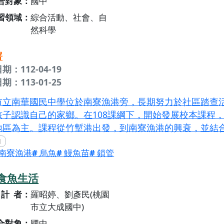
合對象
國中
習領域
綜合活動、社會、自
然科學
署
期：112-04-19
期：113-01-25
市立南華國民中學位於南寮漁港旁，長期努力於社區踏查
孩子認識自己的家鄉。在108課綱下，開始發展校本課程
地區為主。課程從竹塹港出發，到南寮漁港的興衰，並結
漁獲，讓孩子可以認識新竹漁港的漁獲產品—烏魚、鰻魚
南寮漁港
烏魚
鰻魚苗
鎖管
認識之外，也告訴學生如何挑選新鮮魚貨，結合家庭教育
，當一次料理小達人。最後結合本校活動闖關南寮漁港，
食魚生活
時上課所學，也帶入當地社區團體—新竹市風動竹塹文化
廠與南寮漁港田媽媽餐廳，讓學生可以應用所學，當個在
計者
羅昭婷、劉彥民(桃園
市立大成國中)
合對象
國中