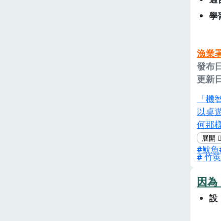
學
漁業
發布日
更新日
「機
以桌
何那
何應該
魷魚
題目
竹筴
析資
間的
因為
的菜
設