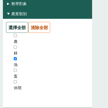
教學對象
農業類別
選擇全部
清除全部
農
林
漁
畜
休閒