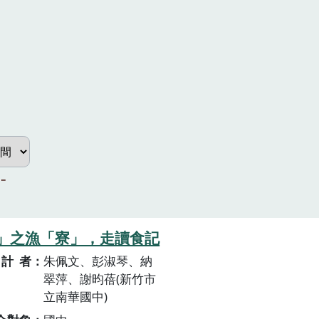
」之漁「寮」，走讀食記
計者
朱佩文、彭淑琴、納
翠萍、謝昀蓓(新竹市
立南華國中)