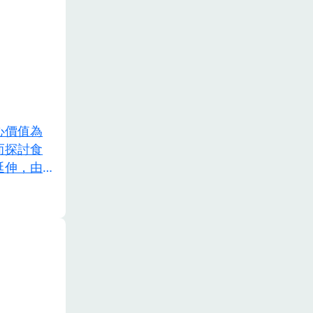
心價值為
而探討食
延伸，由產
再拉回至生
洋問題。課
而擴展對海
夠帶著共同