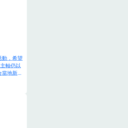
活動，希望
，主軸仍以
合當地新竹
苗、鎖管。
，從購買到
關卡內容結
協會、五代
地的南寮