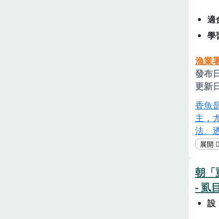
適
學
漁業
發布日
更新日
香魚
主，
法。
會區
用國
捕撈
朝「
將反
- 
設