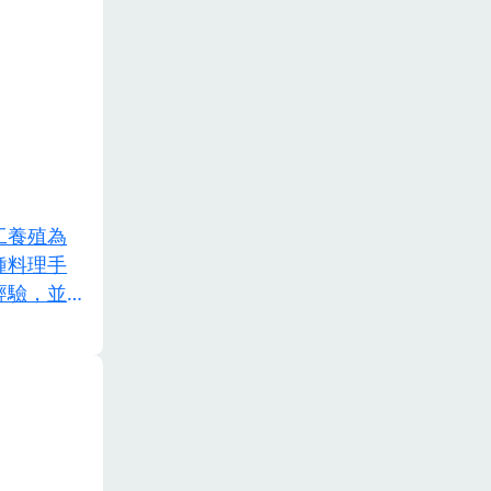
工養殖為
種料理手
經驗，並學
從中了解食
取代進口或
手法，期能
目的。