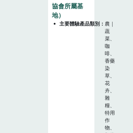
協會所屬基
地）
主要體驗產品類別
農｜
蔬
菜、
咖
啡、
香藥
染
草、
花
卉、
雜
糧、
特用
作
物、