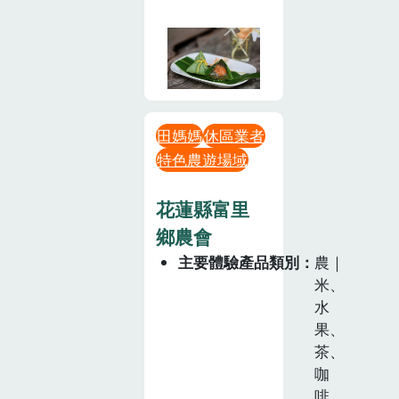
田媽媽
休區業者
特色農遊場域
花蓮縣富里
鄉農會
主要體驗產品類別
農｜
米、
水
果、
茶、
咖
啡、