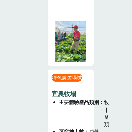
特色農遊場域
宜農牧場
主要體驗產品類別
牧
｜
畜
類
可容納人數
戶外