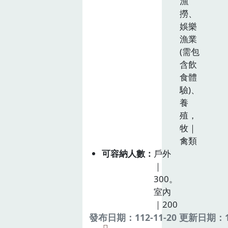
漁
撈、
娛樂
漁業
(需包
含飲
食體
驗)、
養
殖，
牧｜
禽類
可容納人數
戶外
｜
300。
室內
｜200
發布日期：112-11-20 更新日期：11