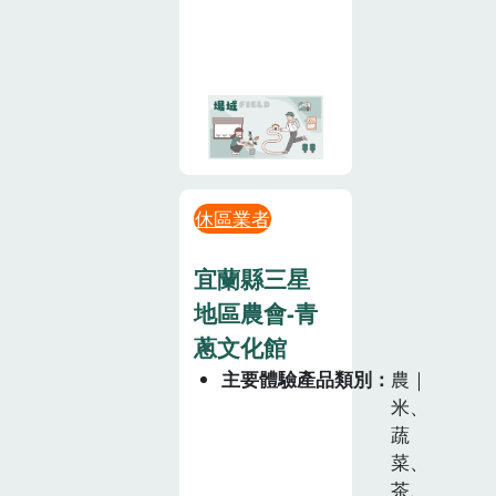
休區業者
宜蘭縣三星
地區農會-青
蔥文化館
主要體驗產品類別
農｜
米、
蔬
菜、
茶、