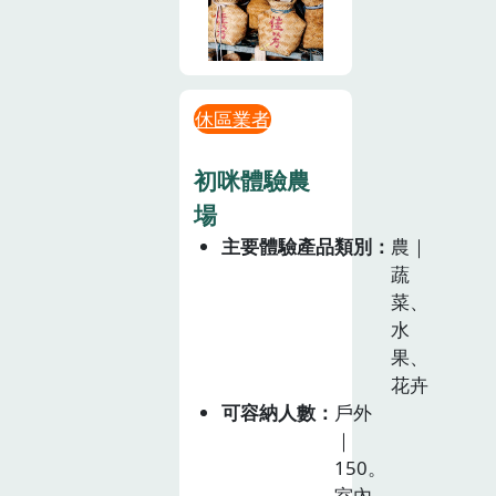
休區業者
初咪體驗農
場
主要體驗產品類別
農｜
蔬
菜、
水
果、
花卉
可容納人數
戶外
｜
150。
室內