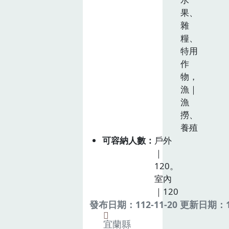
果、
雜
糧、
特用
作
物，
漁｜
漁
撈、
養殖
可容納人數
戶外
｜
120。
室內
｜120
發布日期：112-11-20 更新日期：11
宜蘭縣