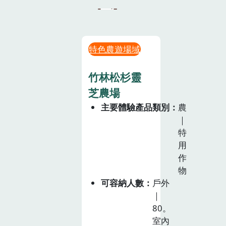
特色農遊場域
竹林松杉靈
芝農場
主要體驗產品類別
農
｜
特
用
作
物
可容納人數
戶外
｜
80。
室內