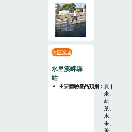
休區業者
水里溪畔驛
站
主要體驗產品類別
農｜
米、
蔬
菜、
水
果、
茶、