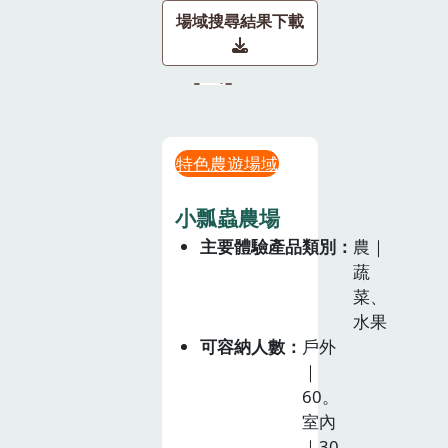
場域搜尋結果下載
特色農遊場域
小瓢蟲農場
主要體驗產品類別
農｜
蔬
菜、
水果
可容納人數
戶外
｜
60。
室內
｜30