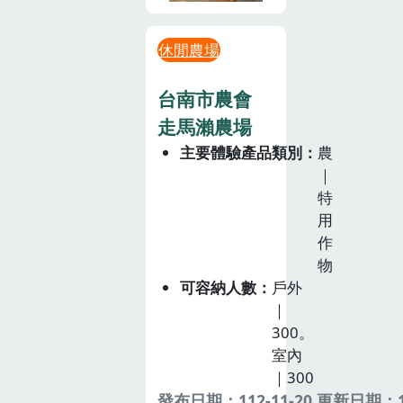
休閒農場
台南市農會
走馬瀨農場
主要體驗產品類別
農
｜
特
用
作
物
可容納人數
戶外
｜
300。
室內
｜300
發布日期：112-11-20 更新日期：11