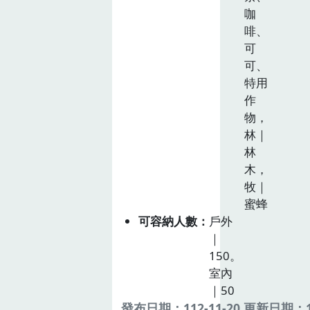
咖
啡、
可
可、
特用
作
物，
林｜
林
木，
牧｜
蜜蜂
可容納人數
戶外
｜
150。
室內
｜50
發布日期：112-11-20 更新日期：11