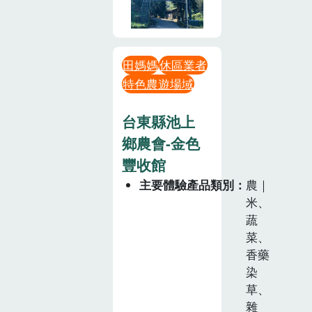
田媽媽
休區業者
特色農遊場域
台東縣池上
鄉農會-金色
豐收館
主要體驗產品類別
農｜
米、
蔬
菜、
香藥
染
草、
雜