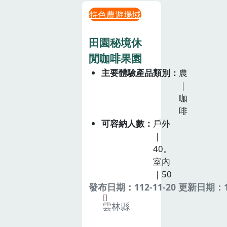
特色農遊場域
田園秘境休
閒咖啡果園
主要體驗產品類別
農
｜
咖
啡
可容納人數
戶外
｜
40。
室內
｜50
發布日期：112-11-20 更新日期：11
雲林縣