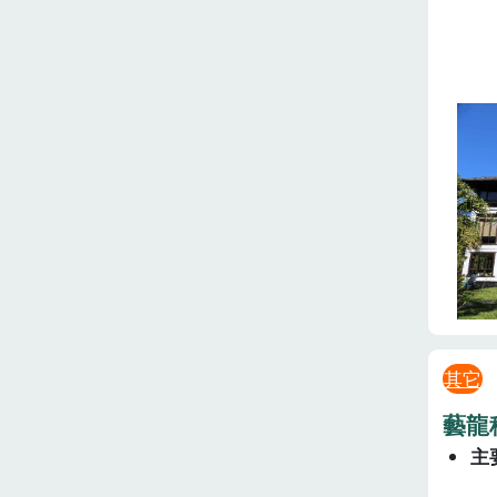
其它
藝龍
主