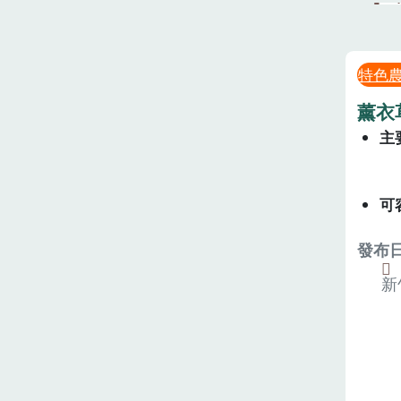
特色
薰衣
主
可
發布日期
新