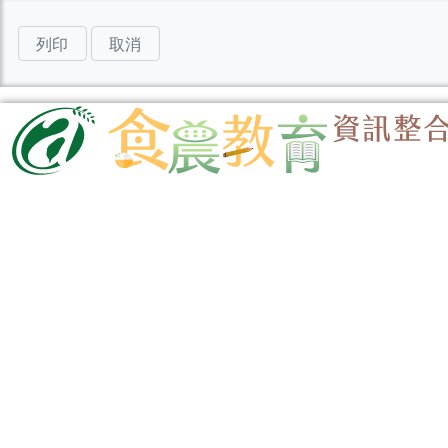
列印
取消