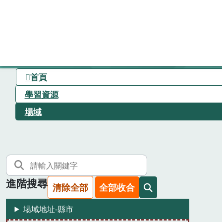
首頁
學習資源
場域
進階搜尋
清除全部
全部收合
場域地址-縣市