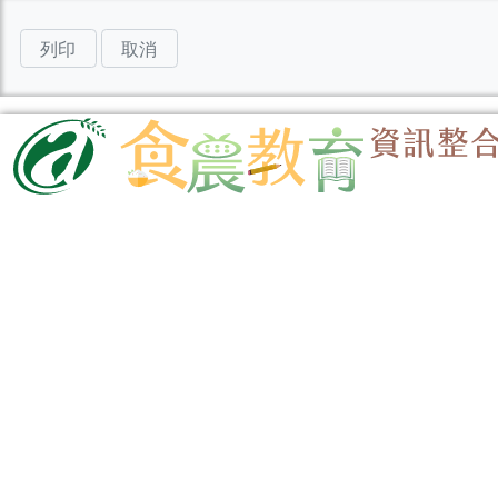
列印
取消