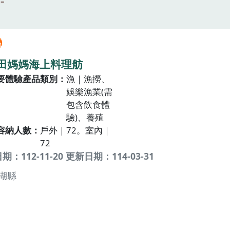
媽
田媽媽海上料理舫
要體驗產品類別
漁｜漁撈、
娛樂漁業(需
包含飲食體
驗)、養殖
容納人數
戶外｜72。室內｜
72
：112-11-20 更新日期：114-03-31
湖縣