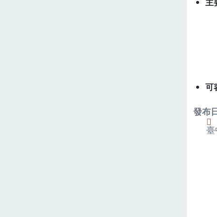
主
可
發布日期
臺