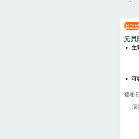
田媽
元貝
主
可
發布日期
澎