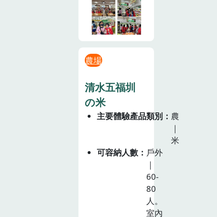
農場
清水五福圳
の米
主要體驗產品類別
農
｜
米
可容納人數
戶外
｜
60-
80
人。
室內