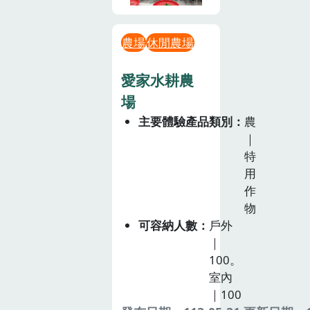
農場
休閒農場
愛家水耕農
場
主要體驗產品類別
農
｜
特
用
作
物
可容納人數
戶外
｜
100。
室內
｜100