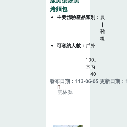
鹿窯柴燒窯
烤麵包
主要體驗產品類別
農
｜
雜
糧
可容納人數
戶外
｜
100。
室內
｜40
發布日期：113-06-05 更新日期：11
雲林縣