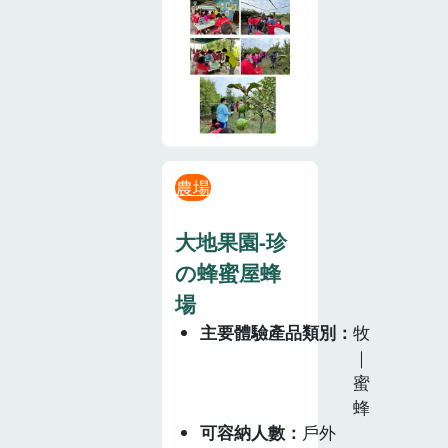
農場
大地果園-珍
の蜂蜜屋蜂
場
主要體驗產品類別
牧
｜
蜜
蜂
可容納人數
戶外