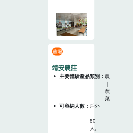
農場
靖安農莊
主要體驗產品類別
農
｜
蔬
菜
可容納人數
戶外
｜
80
人。