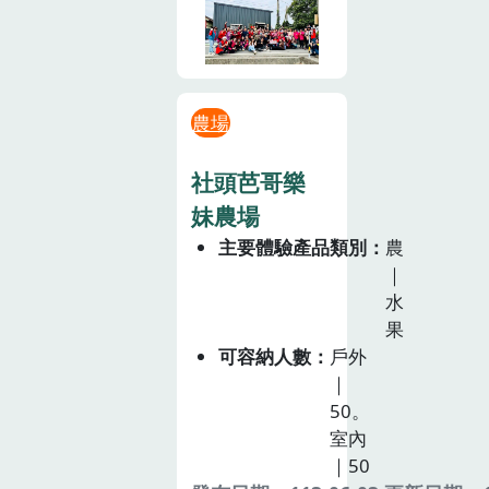
農場
社頭芭哥樂
妹農場
主要體驗產品類別
農
｜
水
果
可容納人數
戶外
｜
50。
室內
｜50