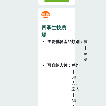
農場
四季生技農
場
主要體驗產品類別
農
｜
蔬
菜
可容納人數
戶外
｜
30
人。
室內
｜
50