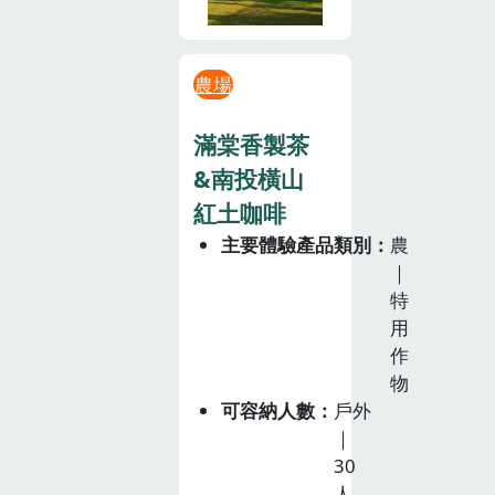
農場
滿棠香製茶
&南投橫山
紅土咖啡
主要體驗產品類別
農
｜
特
用
作
物
可容納人數
戶外
｜
30
人。